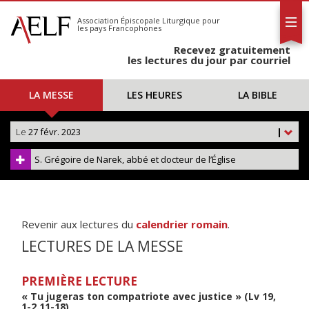
L'AELF
S'abonner
Association Épiscopale Liturgique
pour
les pays Francophones
Calendrier
Recevez gratuitement
Contact
les lectures du jour par courriel
LA MESSE
LES HEURES
LA BIBLE
Le
27 févr. 2023
|
S. Grégoire de Narek, abbé et docteur de l’Église
Revenir aux lectures du
calendrier romain
.
LECTURES DE LA MESSE
PREMIÈRE LECTURE
« Tu jugeras ton compatriote avec justice » (Lv 19,
1-2.11-18)