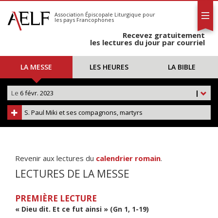
L'AELF
S'abonner
Association Épiscopale Liturgique
pour
les pays Francophones
Calendrier
Recevez gratuitement
Contact
les lectures du jour par courriel
LA MESSE
LES HEURES
LA BIBLE
Le
6 févr. 2023
|
S. Paul Miki et ses compagnons, martyrs
Revenir aux lectures du
calendrier romain
.
LECTURES DE LA MESSE
PREMIÈRE LECTURE
« Dieu dit. Et ce fut ainsi » (Gn 1, 1-19)