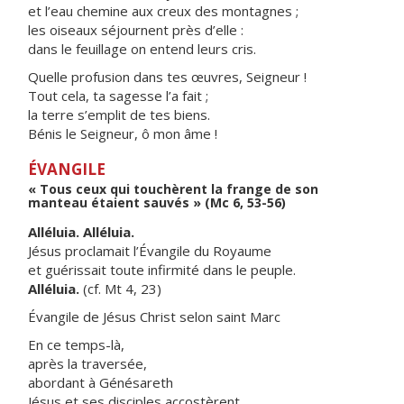
et l’eau chemine aux creux des montagnes ;
les oiseaux séjournent près d’elle :
dans le feuillage on entend leurs cris.
Quelle profusion dans tes œuvres, Seigneur !
Tout cela, ta sagesse l’a fait ;
la terre s’emplit de tes biens.
Bénis le Seigneur, ô mon âme !
ÉVANGILE
« Tous ceux qui touchèrent la frange de son
manteau étaient sauvés » (Mc 6, 53-56)
Alléluia. Alléluia.
Jésus proclamait l’Évangile du Royaume
et guérissait toute infirmité dans le peuple.
Alléluia.
(cf. Mt 4, 23)
Évangile de Jésus Christ selon saint Marc
En ce temps-là,
après la traversée,
abordant à Génésareth
Jésus et ses disciples accostèrent.