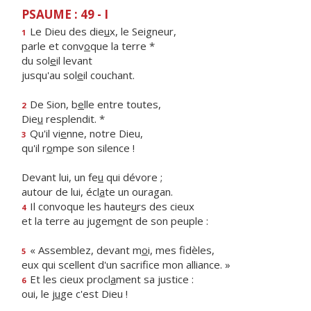
PSAUME : 49 - I
Le Dieu des die
u
x, le Seigneur,
1
parle et conv
o
que la terre *
du sol
e
il levant
jusqu'au sol
e
il couchant.
De Sion, b
e
lle entre toutes,
2
Die
u
resplendit. *
Qu'il vi
e
nne, notre Dieu,
3
qu'il r
o
mpe son silence !
Devant lui, un fe
u
qui dévore ;
autour de lui, écl
a
te un ouragan.
Il convoque les haute
u
rs des cieux
4
et la terre au jugem
e
nt de son peuple :
« Assemblez, devant m
o
i, mes fidèles,
5
eux qui scellent d'un sacrif
ce mon alliance. »
Et les cieux procl
a
ment sa justice :
6
oui, le j
u
ge c'est Dieu !