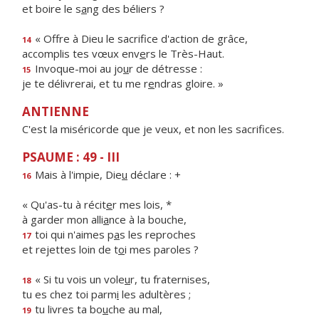
et boire le s
a
ng des béliers ?
« Offre à Dieu le sacrif
ce d'action de grâce,
14
accomplis tes vœux env
e
rs le Très-Haut.
Invoque-moi au jo
u
r de détresse :
15
je te délivrerai, et tu me r
e
ndras gloire. »
ANTIENNE
C'est la miséricorde que je veux, et non les sacrifices.
PSAUME : 49 - III
Mais à l'impie, Die
u
déclare : +
16
« Qu'as-tu à récit
e
r mes lois, *
à garder mon alli
a
nce à la bouche,
toi qui n'aimes p
a
s les reproches
17
et rejettes loin de t
o
i mes paroles ?
« Si tu vois un vole
u
r, tu fraternises,
18
tu es chez toi parm
i
les adultères ;
tu livres ta bo
u
che au mal,
19