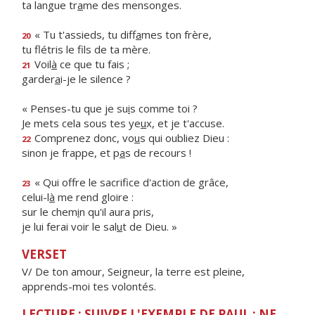
ta langue tr
a
me des mensonges.
« Tu t'assieds, tu diff
a
mes ton frère,
20
tu flétris le f
ls de ta mère.
Voil
à
ce que tu fais ;
21
garder
a
i-je le silence ?
« Penses-tu que je su
i
s comme toi ?
Je mets cela sous tes ye
u
x, et je t'accuse.
Comprenez donc, vo
u
s qui oubliez Dieu :
22
sinon je frappe, et p
a
s de recours !
« Qui offre le sacrif
ce d'action de grâce,
23
celui-l
à
me rend gloire :
sur le chem
i
n qu'il aura pris,
je lui ferai voir le sal
u
t de Dieu. »
VERSET
V/ De ton amour, Seigneur, la terre est pleine,
apprends-moi tes volontés.
LECTURE : SUIVRE L'EXEMPLE DE PAUL : NE