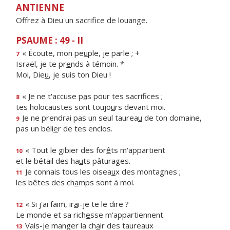
ANTIENNE
Offrez à Dieu un sacrifice de louange.
PSAUME : 49 - II
« Écoute, mon pe
u
ple, je parle ; +
7
Israël, je te pr
e
nds à témoin. *
Moi, Die
u
, je suis ton Dieu !
« Je ne t'accuse p
a
s pour tes sacrifices ;
8
tes holocaustes sont toujo
u
rs devant moi.
Je ne prendrai pas un seul taurea
u
de ton domaine,
9
pas un béli
e
r de tes enclos.
« Tout le gibier des for
ê
ts m'appartient
10
et le bétail des ha
u
ts pâturages.
Je connais tous les oisea
u
x des montagnes ;
11
les bêtes des ch
a
mps sont à moi.
« Si j'ai faim, ir
a
i-je te le dire ?
12
Le monde et sa rich
e
sse m'appartiennent.
Vais-je manger la ch
a
ir des taureaux
13