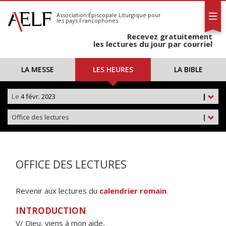
L'AELF
S'abonner
Association Épiscopale Liturgique
pour
les pays Francophones
Calendrier
Recevez gratuitement
Contact
les lectures du jour par courriel
LA MESSE
LES HEURES
LA BIBLE
Le
4 févr. 2023
|
Office des lectures
|
OFFICE DES LECTURES
Revenir aux lectures du
calendrier romain
.
INTRODUCTION
V/ Dieu, viens à mon aide,