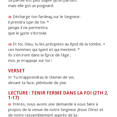
sa parole est plus su
a
ve qu’un parfum,
mais elle
e
st un poignard.
Décharge ton fardea
u
sur le Seigneur :
23
il prendra s
o
in de toi. *
Jam
a
is il ne permettra
que le j
u
ste s’écroule.
Et toi, Dieu, tu les précipites au f
o
nd de la tombe, +
24
ces hommes qui t
u
ent et qui mentent. *
Ils s’en iront dans la f
o
rce de l’âge ;
moi, je m’appu
i
e sur toi !
VERSET
V/ Tu m'apprendras le chemin de vie,
devant ta face, plénitude de joie.
LECTURE : TENIR FERME DANS LA FOI (2TH 2,
1-17)
Frères, nous avons une demande à vous faire à
01
propos de la venue de notre Seigneur Jésus Christ et
de notre rassemblement auprès de lui :