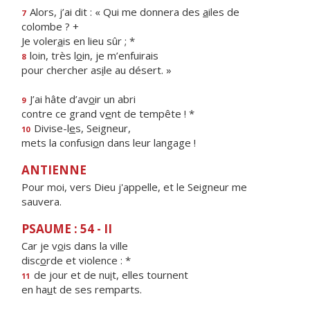
Alors, j’ai dit : « Qui me donnera des
a
iles de
7
colombe ? +
Je voler
a
is en lieu sûr ; *
loin, très l
o
in, je m’enfuirais
8
pour chercher as
i
le au désert. »
J’ai hâte d’av
o
ir un abri
9
contre ce grand v
e
nt de tempête ! *
Divise-l
e
s, Seigneur,
10
mets la confusi
o
n dans leur langage !
ANTIENNE
Pour moi, vers Dieu j'appelle, et le Seigneur me
sauvera.
PSAUME : 54 - II
Car je v
o
is dans la ville
disc
o
rde et violence : *
de jour et de nu
i
t, elles tournent
11
en ha
u
t de ses remparts.