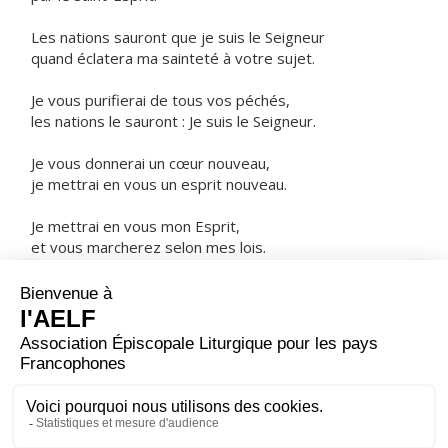
Les nations sauront que je suis le Seigneur
quand éclatera ma sainteté à votre sujet.
Je vous purifierai de tous vos péchés,
les nations le sauront : Je suis le Seigneur.
Je vous donnerai un cœur nouveau,
je mettrai en vous un esprit nouveau.
Je mettrai en vous mon Esprit,
et vous marcherez selon mes lois.
ORAISON
Dieu qui as envoyé ton Fils pour nous sauver et pour
faire de nous tes enfants d'adoption, regarde avec
bonté ceux que tu aimes comme un père ; puisque nous
croyons au Christ, accorde-nous la vraie liberté et la vie
éternelle.