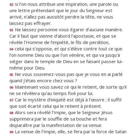
si l'on nous attribue une inspiration, une parole ou
02
une lettre prétendant que le jour du Seigneur est
arrivé, n'allez pas aussitôt perdre la tête, ne vous
laissez pas effrayer.
Ne laissez personne vous égarer d’aucune manière.
03
Car il faut que vienne d’abord l’apostasie, et que se
révèle l’Homme de l’impiété, le fils de perdition,
celui qui s’oppose, et qui s’élève contre tout ce que
04
l’on nomme Dieu ou que l’on vénère, et qui va jusqu’à
siéger dans le temple de Dieu en se faisant passer lui-
même pour Dieu.
Ne vous souvenez-vous pas que je vous en ai parlé
05
quand j’étais encore chez vous ?
Maintenant vous savez ce qui le retient, de sorte qu’il
06
ne se révélera qu’au temps fixé pour lui.
Car le mystère d’iniquité est déjà à l’œuvre ; il suffit
07
que soit écarté celui qui le retient à présent.
Alors sera révélé l’Impie, que le Seigneur Jésus
08
supprimera par le souffle de sa bouche et fera
disparaître par la manifestation de sa venue.
La venue de l’Impie, elle, se fera par la force de Satan
09