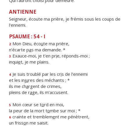
Qui l'auront choisi pour demeure.
ANTIENNE
Seigneur, écoute ma prière, je frémis sous les coups de
l'ennemi.
PSAUME : 54 - I
Mon Dieu, éco
u
te ma prière,
2
n’écarte p
a
s ma demande. *
Exauce-moi, je t’en pr
i
e, réponds-moi ;
3
inqui
e
t, je me plains.
Je suis troublé par les cr
i
s de l’ennemi
4
et les inj
u
res des méchants ; *
ils me ch
a
rgent de crimes,
pleins de r
a
ge, ils m’accusent.
Mon cœur se t
o
rd en moi,
5
la peur de la mort t
o
mbe sur moi ; *
crainte et tremblem
e
nt me pénètrent,
6
un friss
o
n me saisit.