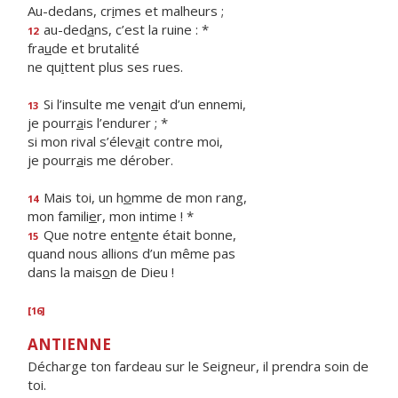
Au-dedans, cr
i
mes et malheurs ;
au-ded
a
ns, c’est la ruine : *
12
fra
u
de et brutalité
ne qu
i
ttent plus ses rues.
Si l’insulte me ven
a
it d’un ennemi,
13
je pourr
a
is l’endurer ; *
si mon rival s’élev
a
it contre moi,
je pourr
a
is me dérober.
Mais toi, un h
o
mme de mon rang,
14
mon famili
e
r, mon intime ! *
Que notre ent
e
nte était bonne,
15
quand nous allions d’un même pas
dans la mais
o
n de Dieu !
[16]
ANTIENNE
Décharge ton fardeau sur le Seigneur, il prendra soin de
toi.