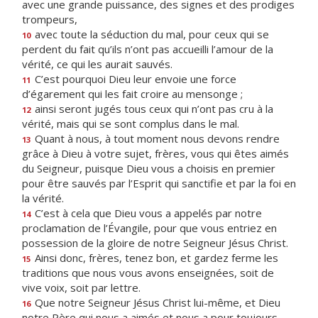
avec une grande puissance, des signes et des prodiges
trompeurs,
avec toute la séduction du mal, pour ceux qui se
10
perdent du fait qu’ils n’ont pas accueilli l’amour de la
vérité, ce qui les aurait sauvés.
C’est pourquoi Dieu leur envoie une force
11
d’égarement qui les fait croire au mensonge ;
ainsi seront jugés tous ceux qui n’ont pas cru à la
12
vérité, mais qui se sont complus dans le mal.
Quant à nous, à tout moment nous devons rendre
13
grâce à Dieu à votre sujet, frères, vous qui êtes aimés
du Seigneur, puisque Dieu vous a choisis en premier
pour être sauvés par l’Esprit qui sanctifie et par la foi en
la vérité.
C’est à cela que Dieu vous a appelés par notre
14
proclamation de l’Évangile, pour que vous entriez en
possession de la gloire de notre Seigneur Jésus Christ.
Ainsi donc, frères, tenez bon, et gardez ferme les
15
traditions que nous vous avons enseignées, soit de
vive voix, soit par lettre.
Que notre Seigneur Jésus Christ lui-même, et Dieu
16
notre Père qui nous a aimés et nous a pour toujours