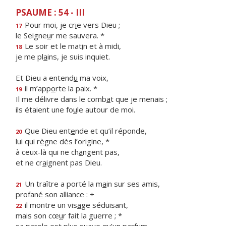
PSAUME : 54 - III
Pour moi, je cr
i
e vers Dieu ;
17
le Seigne
u
r me sauvera. *
Le soir et le mat
i
n et à midi,
18
je me pl
a
ins, je suis inquiet.
Et Dieu a entend
u
ma voix,
il m’app
o
rte la paix. *
19
Il me délivre dans le comb
a
t que je menais ;
ils étaient une fo
u
le autour de moi.
Que Dieu ent
e
nde et qu’il réponde,
20
lui qui r
è
gne dès l’origine, *
à ceux-là qui ne ch
a
ngent pas,
et ne cr
a
ignent pas Dieu.
Un traître a porté la m
a
in sur ses amis,
21
profan
é
son alliance : +
il montre un vis
a
ge séduisant,
22
mais son cœ
u
r fait la guerre ; *