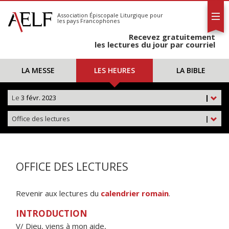
L'AELF
S'abonner
Association Épiscopale Liturgique
pour
les pays Francophones
Calendrier
Recevez gratuitement
Contact
les lectures du jour par courriel
LA MESSE
LES HEURES
LA BIBLE
Le
3 févr. 2023
|
Office des lectures
|
OFFICE DES LECTURES
Revenir aux lectures du
calendrier romain
.
INTRODUCTION
V/ Dieu, viens à mon aide,