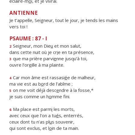
éclaire-m
o
i, et je vivrai.
ANTIENNE
Je t’appelle, Seigneur, tout le jour, je tends les mains
vers toi !
PSAUME : 87 - I
Seigneur, mon Die
u
et mon salut,
2
dans cette nuit où je cr
i
e en ta présence,
que ma prière parvi
e
nne jusqu’à toi,
3
ouvre l’or
e
ille à ma plainte.
Car mon âme est rassasi
é
e de malheur,
4
ma vie est au b
o
rd de l’abîme ;
on me voit déjà desc
e
ndre à la fosse,*
5
je suis comme un h
o
mme fini.
Ma place est parm
i
les morts,
6
avec ceux que l’on a tu
é
s, enterrés,
ceux dont tu n’as pl
u
s souvenir,
qui sont exclus, et l
o
in de ta main.