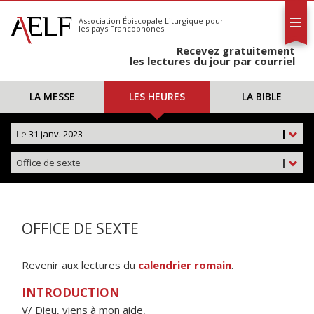
L'AELF
S'abonner
Association Épiscopale Liturgique
pour
les pays Francophones
Calendrier
Recevez gratuitement
Contact
les lectures du jour par courriel
LA MESSE
LES HEURES
LA BIBLE
Le
31 janv. 2023
|
Office de sexte
|
OFFICE DE SEXTE
Revenir aux lectures du
calendrier romain
.
INTRODUCTION
V/ Dieu, viens à mon aide,