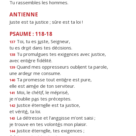
Tu rassembles les hommes.
ANTIENNE
Juste est ta justice ; sûre est ta loi !
PSAUME : 118-18
Toi, tu es j
u
ste, Seigneur,
137
tu es dr
o
it dans tes décisions.
Tu promulgues tes exig
e
nces avec justice,
138
avec enti
è
re fidélité.
Quand mes oppresseurs oubl
i
ent ta parole,
139
une arde
u
r me consume.
Ta promesse tout enti
è
re est pure,
140
elle est aim
é
e de ton serviteur.
Moi, le chét
i
f, le méprisé,
141
je n’oublie p
a
s tes préceptes.
Justice étern
e
lle est ta justice,
142
et vérit
é
, ta loi.
La détresse et l’ang
o
isse m’ont saisi ;
143
je trouve en tes volont
é
s mon plaisir.
Justice étern
e
lle, tes exigences ;
144