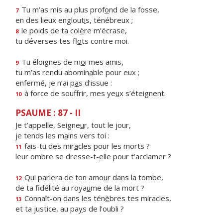
Tu m’as mis au plus prof
o
nd de la fosse,
7
en des lieux englout
i
s, ténébreux ;
le poids de ta col
è
re m’écrase,
8
tu déverses tes fl
o
ts contre moi.
Tu éloignes de m
o
i mes amis,
9
tu m’as rendu abomin
a
ble pour eux ;
enfermé, je n’ai p
a
s d’issue :
à force de souffrir, mes ye
u
x s’éteignent.
10
PSAUME : 87 - II
Je t’appelle, Seigne
u
r, tout le jour,
je tends les m
a
ins vers toi :
fais-tu des mir
a
cles pour les morts ?
11
leur ombre se dresse-t-
e
lle pour t’acclamer ?
Qui parlera de ton amo
u
r dans la tombe,
12
de ta fidélité au roya
u
me de la mort ?
Connaît-on dans les tén
è
bres tes miracles,
13
et ta justice, au pa
y
s de l’oubli ?