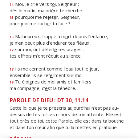
Moi, je crie vers t
o
i, Seigneur ;
14
dès le matin, ma pri
è
re te cherche :
pourquoi me rejet
e
r, Seigneur,
15
pourquoi me cach
e
r ta face ?
Malheureux, frappé à m
o
rt depuis l’enfance,
16
je n’en peux plus d’endur
e
r tes fléaux ;
sur moi, ont déferl
é
tes orages :
17
tes effrois m’ont rédu
i
t au silence.
Ils me cernent comme l’ea
u
tout le jour,
18
ensemble ils se ref
e
rment sur moi.
Tu éloignes de moi am
i
s et familiers ;
19
ma compagne, c’
e
st la ténèbre.
PAROLE DE DIEU : DT 30, 11.14
Cette loi que je te prescris aujourd’hui n’est pas au-
dessus de tes forces ni hors de ton atteinte. Elle est
tout près de toi, cette Parole, elle est dans ta bouche
et dans ton cœur afin que tu la mettes en pratique.