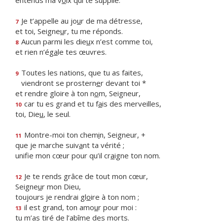
entends ma v
o
ix qui te supplie.
Je t’appelle au jo
u
r de ma détresse,
7
et toi, Seigne
u
r, tu me réponds.
Aucun parmi les die
u
x n’est comme toi,
8
et rien n’ég
a
le tes œuvres.
Toutes les nations, que tu as faites,
9
viendront se prostern
e
r devant toi *
et rendre gloire à ton n
o
m, Seigneur,
car tu es grand et tu f
a
is des merveilles,
10
toi, Die
u
, le seul.
Montre-moi ton chem
i
n, Seigneur, +
11
que je marche suiv
a
nt ta vérité ;
unifie mon cœur pour qu’il cr
a
igne ton nom.
Je te rends grâce de tout mon cœur,
12
Seigne
u
r mon Dieu,
toujours je rendrai gl
o
ire à ton nom ;
il est grand, ton amo
u
r pour moi :
13
tu m’as tiré de l’ab
î
me des morts.