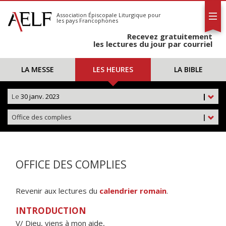
L'AELF
S'abonner
Association Épiscopale Liturgique
pour
les pays Francophones
Calendrier
Recevez gratuitement
Contact
les lectures du jour par courriel
LA MESSE
LES HEURES
LA BIBLE
Le
30 janv. 2023
|
Office des complies
|
OFFICE DES COMPLIES
Revenir aux lectures du
calendrier romain
.
INTRODUCTION
V/ Dieu, viens à mon aide,