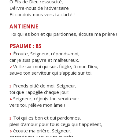
Ô Fils de Dieu ressuscité,
Délivre-nous de l'adversaire
Et conduis-nous vers ta clarté !
ANTIENNE
Toi qui es bon et qui pardonnes, écoute ma prière !
PSAUME : 85
Écoute, Seigne
u
r, réponds-moi,
1
car je suis pa
u
vre et malheureux.
Veille sur moi qui suis fid
è
le, ô mon Dieu,
2
sauve ton serviteur qui s’appu
i
e sur toi.
Prends pitié de m
o
i, Seigneur,
3
toi que j’app
e
lle chaque jour.
Seigneur, réjou
i
s ton serviteur :
4
vers toi, j’él
è
ve mon âme !
Toi qui es b
o
n et qui pardonnes,
5
plein d’amour pour tous ce
u
x qui t’appellent,
écoute ma pri
è
re, Seigneur,
6