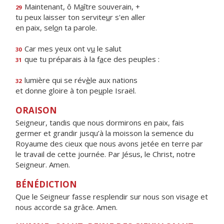
Maintenant, ô M
a
ître souverain, +
29
tu peux laisser ton servite
u
r s'en aller
en paix, sel
o
n ta parole.
Car mes yeux ont v
u
le salut
30
que tu préparais à la f
a
ce des peuples :
31
lumière qui se rév
è
le aux nations
32
et donne gloire à ton pe
u
ple Israël.
ORAISON
Seigneur, tandis que nous dormirons en paix, fais
germer et grandir jusqu’à la moisson la semence du
Royaume des cieux que nous avons jetée en terre par
le travail de cette journée. Par Jésus, le Christ, notre
Seigneur. Amen.
BÉNÉDICTION
Que le Seigneur fasse resplendir sur nous son visage et
nous accorde sa grâce. Amen.