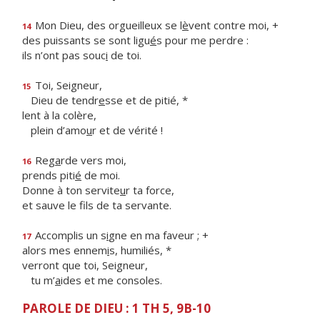
Mon Dieu, des orgueilleux se l
è
vent contre moi, +
14
des puissants se sont ligu
é
s pour me perdre :
ils n’ont pas souc
i
de toi.
Toi, Seigneur,
15
Dieu de tendr
e
sse et de pitié, *
lent à la colère,
plein d’amo
u
r et de vérité !
Reg
a
rde vers moi,
16
prends piti
é
de moi.
Donne à ton servite
u
r ta force,
et sauve le f
ls de ta servante.
Accomplis un s
i
gne en ma faveur ; +
17
alors mes ennem
i
s, humiliés, *
verront que toi, Seigneur,
tu m’
a
ides et me consoles.
PAROLE DE DIEU : 1 TH 5, 9B-10