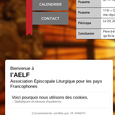
Psaume
CALENDRIER
119 — Da
Psaume
me rép
CONTACT
Lv 20, 2
Péricope
Père trè
Conclusion
qu'ils l
progres
travaux 
envers t