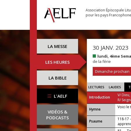
Association Épiscopale Lit
pour les pays Francophon
LA MESSE
30 JANV. 2023
lundi, 4ème Sem
de la férie
LES HEURES
Dimanche prochain
LA BIBLE
LECTURES
LAUDES
T
V/ Dieu,
L'AELF
Introduction
R/ Seign
Voici le
...
Hymne
VIDÉOS &
PODCASTS
118-17 —
Psaume
apprend
81 — Toi