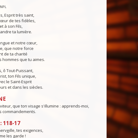
CNPL
s, Esprit très saint,
œur de tes fidèles,
t à son Fils,
andre ta lumière.
angue et notre cœur,
e, que notre force
t de ta charité
es hommes que tu aimes.
, ô Tout-Puissant,
ist, ton Fils unique,
ec le Saint-Esprit
urs et dans les siècles.
NE
viteur, que ton visage s'illumine : apprends-moi,
es commandements.
 118-17
merv
e
ille, tes exigences,
me les garde !