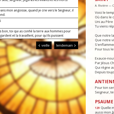
A. Rivière — 
ns mon angoisse, quand je crie vers le Seigneur, il
Voici le temp
ond.
Où dans le c
6
Uni au Père e
Tu viens rép
s bon, toi qui as confié la terre aux hommes pour
Que notre l
a gardent et la travaillent, pour qu'ils puissent
ser en s'entraidant, donne-nous de mener nos
Que notre vi
avec un esprit filial envers toi et un esprit fraternel
S'enflammen
veille
lendemain
ous. Par Jésus, le Christ, notre Seigneur. Amen.
Pour tous l
Exauce-nous
Par Jésus Chr
Qui règne av
Depuis toujo
ANTIEN
Pour ton ser
Seigneur, t
PSAUME :
Quelle 
129
aussi mon
â