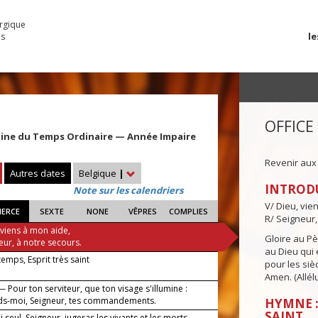
urgique
le
es
OFFICE
aine du Temps Ordinaire — Année Impaire
Revenir aux
Autres dates
Belgique
|
INTROD
Note sur les calendriers
V/ Dieu, vie
IERCE
SEXTE
NONE
VÊPRES
COMPLIES
R/ Seigneur,
 viens à mon aide,
Gloire au Pèr
eur, à notre secours.
au Dieu qui e
 temps, Esprit très saint
pour les siè
Amen. (Allélu
 Pour ton serviteur, que ton visage s'illumine :
s-moi, Seigneur, tes commandements.
HYMNE :
SAINT
 seul, Seigneur, jugeras les vivants et les morts.