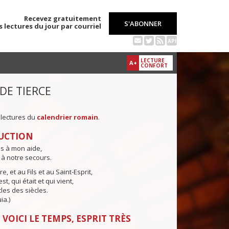
Recevez gratuitement
S'ABONNER
s lectures du jour par courriel
API
LECTURE
A+
CONFORT
 DE TIERCE
 lectures du
calendrier romain
.
UCTION
ns à mon aide,
 à notre secours.
e, et au Fils et au Saint-Esprit,
st, qui était et qui vient,
cles des siècles.
ia.)
 VOICI LE TEMPS, ESPRIT TRÈS