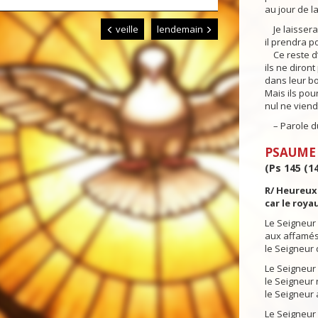
au jour de l
veille
lendemain
Je laisserai
il prendra p
Ce reste d’I
ils ne diron
dans leur b
Mais ils pou
nul ne viend
– Parole du
PSAUME
(Ps 145 (14
R/ Heureux
car le royau
Le Seigneur 
aux affamés,
le Seigneur 
Le Seigneur
le Seigneur 
le Seigneur 
Le Seigneur 