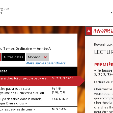
urgique
le
es
TÉLÉCHARGER
LES TEXTES (.
Revenir aux
u Temps Ordinaire — Année A
LECTUR
Autres dates
Monaco
|
Note sur les calendriers
PREMIÈR
« Je laiss
esse
2, 3 ; 3, 12
sserai chez toi un peuple pauvre et
So 2, 3 ; 3, 12-13
Lecture du 
 les pauvres de cœur,
Ps 145
Cherchez le
(146), 7, 8, ...
oyaume des Cieux est à eux ! ou :
vous tous, l
!
qui accompli
il y a de faible dans le monde,
1 Co 1, 26-31
Cherchez la 
 que Dieu a choisi »
cherchez l’hu
ux les pauvres de cœur »
Mt 5, 1-12a
peut-être se