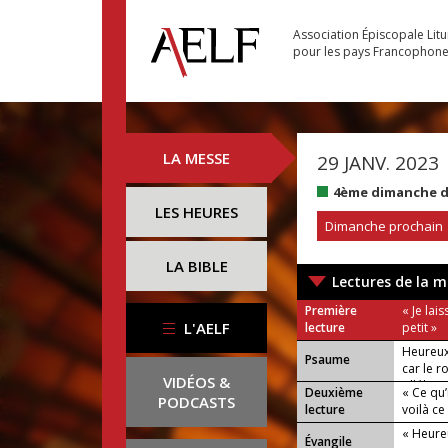
Association Épiscopale Lit
pour les pays Francophon
LA MESSE
29 JANV. 2023
4ème dimanche d
LES HEURES
Dimanche prochain
LA BIBLE
Lectures de la m
Première
« Je lai
L'AELF
lecture
petit »
Heureux
Psaume
car le r
VIDÉOS &
Alléluia 
Deuxième
« Ce qu’
PODCASTS
lecture
voilà ce
« Heure
Évangile