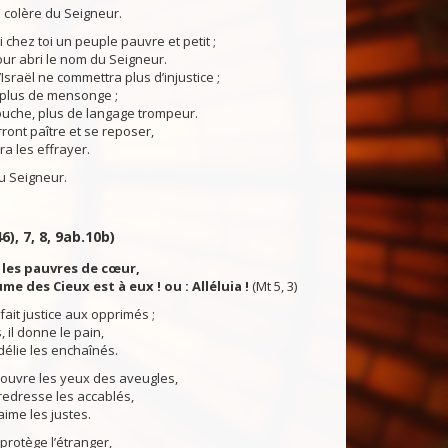
a colère du Seigneur.
 chez toi un peuple pauvre et petit ;
our abri le nom du Seigneur.
sraël ne commettra plus d’injustice ;
t plus de mensonge ;
ouche, plus de langage trompeur.
rront paître et se reposer,
ra les effrayer.
 Seigneur.
6), 7, 8, 9ab.10b)
 les pauvres de cœur,
me des Cieux est à eux ! ou : Alléluia !
(Mt 5, 3)
fait justice aux opprimés ;
 il donne le pain,
délie les enchaînés.
 ouvre les yeux des aveugles,
redresse les accablés,
aime les justes.
protège l’étranger,