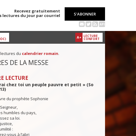
Recevez gratuitement
S'ABONNER
s lectures du jour par courriel
API
LECTURE
A+
DOC)
CONFORT
 lectures du
calendrier romain
.
ES DE LA MESSE
E LECTURE
erai chez toi un peuple pauvre et petit » (So
-13)
livre du prophète Sophonie
 Seigneur,
es humbles du pays,
ssez sa loi.
justice,
milité :
rez-vous à l’abri