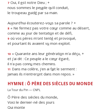
Oui, il
e
st notre Dieu ; +
7
nous sommes le pe
u
ple qu'il conduit,
le troupeau guid
é
par sa main.
Aujourd'hui écouterez-vo
u
s sa parole ? +
« Ne fermez pas votre cœ
u
r comme au désert,
8
comme au jour de tentati
o
n et de défi,
où vos pères m'ont tent
é
et provoqué,
9
et pourtant ils avaient v
u
mon exploit.
« Quarante ans leur générati
o
n m'a déçu, +
10
et j'ai dit : Ce peuple a le cœ
u
r égaré,
il n'a pas conn
u
mes chemins.
Dans ma colère, j'en ai f
a
it le serment :
11
Jamais ils n'entrer
o
nt dans mon repos. »
HYMNE : Ô PÈRE DES SIÈCLES DU MONDE
La Tour du Pin — CNPL
Ô Père des siècles du monde,
Voici le dernier-né des jours
Qui monte