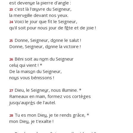
est deven
u
e la pierre d'angle :
c'est là l'œ
u
vre du Seigneur,
23
la merv
e
ille devant nos yeux.
Voici le jour que f
t le Seigneur,
24
qu'il soit pour nous jour de f
ê
te et de joie !
Donne, Seigneur, d
o
nne le salut !
25
Donne, Seigneur, d
o
nne la victoire !
Béni soit au n
o
m du Seigneur
26
celu
i
qui vient ! *
De la mais
o
n du Seigneur,
no
u
s vous bénissons !
Dieu, le Seigne
u
r, nous illumine. *
27
Rameaux en main, formez vos cortèges
jusqu'aupr
è
s de l'autel.
Tu es mon Die
u
, je te rends grâce, *
28
mon Die
u
, je t'exalte !