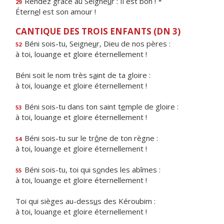
Rendez grâce au Seigne
u
r : Il est bon ! *
29
Étern
e
l est son amour !
CANTIQUE DES TROIS ENFANTS (DN 3)
Béni sois-tu, Seigne
u
r, Dieu de nos pères :
52
à toi, louange et gloire éternellement !
Béni soit le nom très s
a
int de ta gloire :
à toi, louange et gloire éternellement !
Béni sois-tu dans ton saint t
e
mple de gloire :
53
à toi, louange et gloire éternellement !
Béni sois-tu sur le tr
ô
ne de ton règne :
54
à toi, louange et gloire éternellement !
Béni sois-tu, toi qui s
o
ndes les abîmes :
55
à toi, louange et gloire éternellement !
Toi qui sièges au-dess
u
s des Kéroubim :
à toi, louange et gloire éternellement !