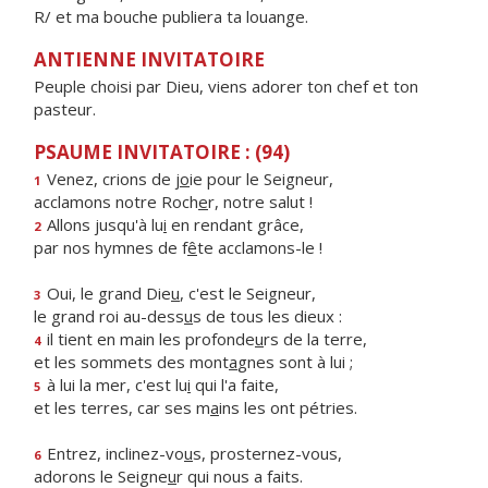
R/ et ma bouche publiera ta louange.
ANTIENNE INVITATOIRE
Peuple choisi par Dieu, viens adorer ton chef et ton
pasteur.
PSAUME INVITATOIRE : (94)
Venez, crions de j
o
ie pour le Seigneur,
1
acclamons notre Roch
e
r, notre salut !
Allons jusqu'à lu
i
en rendant grâce,
2
par nos hymnes de f
ê
te acclamons-le !
Oui, le grand Die
u
, c'est le Seigneur,
3
le grand roi au-dess
u
s de tous les dieux :
il tient en main les profonde
u
rs de la terre,
4
et les sommets des mont
a
gnes sont à lui ;
à lui la mer, c'est lu
i
qui l'a faite,
5
et les terres, car ses m
a
ins les ont pétries.
Entrez, inclinez-vo
u
s, prosternez-vous,
6
adorons le Seigne
u
r qui nous a faits.