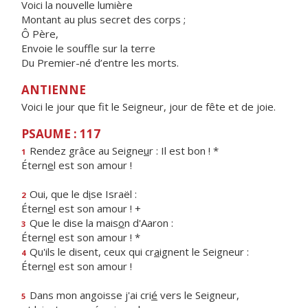
Voici la nouvelle lumière
Montant au plus secret des corps ;
Ô Père,
Envoie le souffle sur la terre
Du Premier-né d’entre les morts.
ANTIENNE
Voici le jour que fit le Seigneur, jour de fête et de joie.
PSAUME : 117
Rendez grâce au Seigne
u
r : Il est bon ! *
1
Étern
e
l est son amour !
Oui, que le d
i
se Israël :
2
Étern
e
l est son amour ! +
Que le dise la mais
o
n d'Aaron :
3
Étern
e
l est son amour ! *
Qu'ils le disent, ceux qui cr
a
ignent le Seigneur :
4
Étern
e
l est son amour !
Dans mon angoisse j'ai cri
é
vers le Seigneur,
5