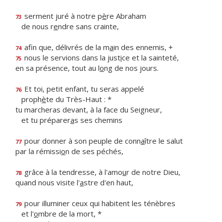
serment juré à notre p
è
re Abraham
73
de nous r
e
ndre sans crainte,
afin que, délivrés de la m
a
in des ennemis, +
74
nous le servions dans la just
i
ce et la sainteté,
75
en sa présence, tout au l
o
ng de nos jours.
Et toi, petit enfant, tu seras appelé
76
proph
è
te du Très-Haut : *
tu marcheras devant, à la face du Seigneur,
et tu préparer
a
s ses chemins
pour donner à son peuple de conn
a
ître le salut
77
par la rémissi
o
n de ses péchés,
grâce à la tendresse, à l'amo
u
r de notre Dieu,
78
quand nous visite l'
a
stre d'en haut,
pour illuminer ceux qui habitent les ténèbres
79
et l'
o
mbre de la mort, *