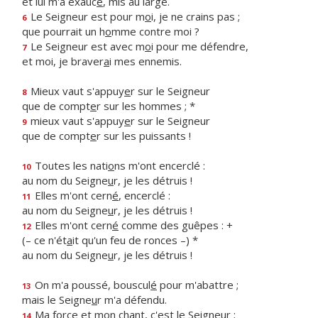
et lui m'a exauc
é
, mis au large.
Le Seigneur est pour m
o
i, je ne crains pas ;
6
que pourrait un h
o
mme contre moi ?
Le Seigneur est avec m
o
i pour me défendre,
7
et moi, je braver
a
i mes ennemis.
Mieux vaut s'appuy
e
r sur le Seigneur
8
que de compt
e
r sur les hommes ; *
mieux vaut s'appuy
e
r sur le Seigneur
9
que de compt
e
r sur les puissants !
Toutes les nati
o
ns m'ont encerclé :
10
au nom du Seigne
u
r, je les détruis !
Elles m'ont cern
é
, encerclé :
11
au nom du Seigne
u
r, je les détruis !
Elles m'ont cern
é
comme des guêpes : +
12
(– ce n'ét
a
it qu'un feu de ronces –) *
au nom du Seigne
u
r, je les détruis !
On m'a poussé, bouscul
é
pour m'abattre ;
13
mais le Seigne
u
r m'a défendu.
Ma force et mon ch
a
nt, c'est le Seigneur ;
14