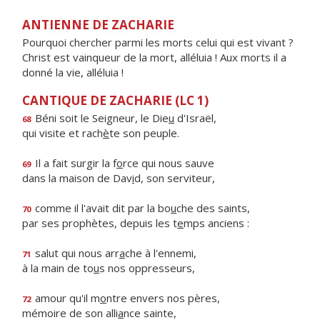
ANTIENNE DE ZACHARIE
Pourquoi chercher parmi les morts celui qui est vivant ?
Christ est vainqueur de la mort, alléluia ! Aux morts il a
donné la vie, alléluia !
CANTIQUE DE ZACHARIE (LC 1)
Béni soit le Seigneur, le Die
u
d'Israël,
68
qui visite et rach
è
te son peuple.
Il a fait surgir la f
o
rce qui nous sauve
69
dans la maison de Dav
i
d, son serviteur,
comme il l'avait dit par la bo
u
che des saints,
70
par ses prophètes, depuis les t
e
mps anciens :
salut qui nous arr
a
che à l'ennemi,
71
à la main de to
u
s nos oppresseurs,
amour qu'il m
o
ntre envers nos pères,
72
mémoire de son alli
a
nce sainte,