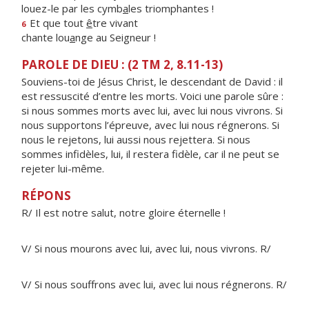
louez-le par les cymb
a
les triomphantes !
Et que tout
ê
tre vivant
6
chante lou
a
nge au Seigneur !
PAROLE DE DIEU : (2 TM 2, 8.11-13)
Souviens-toi de Jésus Christ, le descendant de David : il
est ressuscité d’entre les morts. Voici une parole sûre :
si nous sommes morts avec lui, avec lui nous vivrons. Si
nous supportons l’épreuve, avec lui nous régnerons. Si
nous le rejetons, lui aussi nous rejettera. Si nous
sommes infidèles, lui, il restera fidèle, car il ne peut se
rejeter lui-même.
RÉPONS
R/ Il est notre salut, notre gloire éternelle !
V/ Si nous mourons avec lui, avec lui, nous vivrons. R/
V/ Si nous souffrons avec lui, avec lui nous régnerons. R/