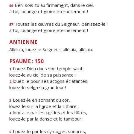
Béni sois-tu au firmam
e
nt, dans le ciel,
56
à toi, louange et gloire éternellement !
Toutes les œuvres du Seigne
u
r, bénissez-le :
57
à toi, louange et gloire éternellement !
ANTIENNE
Alléluia, louez le Seigneur, alléluia, alléluia.
PSAUME : 150
Louez Dieu dans son t
e
mple saint,
1
louez-le au ci
e
l de sa puissance ;
louez-le pour ses acti
o
ns éclatantes,
2
louez-le sel
o
n sa grandeur !
Louez-le en sonn
a
nt du cor,
3
louez-le sur la h
a
rpe et la cithare ;
louez-le par les c
o
rdes et les flûtes,
4
louez-le par la d
a
nse et le tambour !
Louez-le par les cymb
a
les sonores,
5