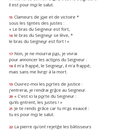
il est pour m
o
i le salut.
Clameurs de j
o
ie et de victoire *
15
sous les t
e
ntes des justes :
« Le bras du Seigneur est fort,
le bras du Seigne
u
r se lève, *
16
le bras du Seigne
u
r est fort ! »
Non, je ne mourrai p
a
s, je vivrai
17
pour annoncer les acti
o
ns du Seigneur :
il m'a frappé, le Seigne
u
r, il m'a frappé,
18
mais sans me livr
e
r à la mort.
Ouvrez-moi les p
o
rtes de justice :
19
j'entrerai, je rendrai gr
â
ce au Seigneur.
« C'est ici la p
o
rte du Seigneur :
20
qu'ils
e
ntrent, les justes ! »
Je te rends grâce car tu m'
a
s exaucé :
21
tu es pour m
o
i le salut.
La pierre qu'ont rejet
é
e les bâtisseurs
22