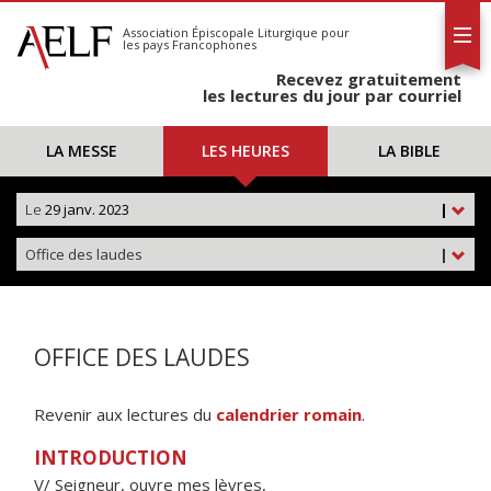
L'AELF
S'abonner
Association Épiscopale Liturgique
pour
les pays Francophones
Calendrier
Recevez gratuitement
Contact
les lectures du jour par courriel
LA MESSE
LES HEURES
LA BIBLE
Le
29 janv. 2023
|
Office des laudes
|
OFFICE DES LAUDES
Revenir aux lectures du
calendrier romain
.
INTRODUCTION
V/ Seigneur, ouvre mes lèvres,