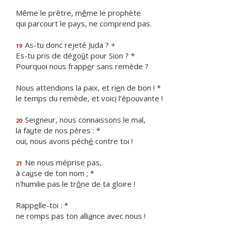
Même le prêtre, m
ê
me le prophète
qui parcourt le pays, ne comprend pas.
As-tu donc rejeté Juda ? +
19
Es-tu pris de dégo
û
t pour Sion ? *
Pourquoi nous frapp
e
r sans remède ?
Nous attendions la paix, et ri
e
n de bon ! *
le temps du remède, et voic
i
l'épouvante !
Seigneur, nous connaissons le mal,
20
la fa
u
te de nos pères : *
oui, nous avons péch
é
contre toi !
Ne nous méprise pas,
21
à ca
u
se de ton nom ; *
n'humilie pas le tr
ô
ne de ta gloire !
Rapp
e
lle-toi : *
ne romps pas ton alli
a
nce avec nous !