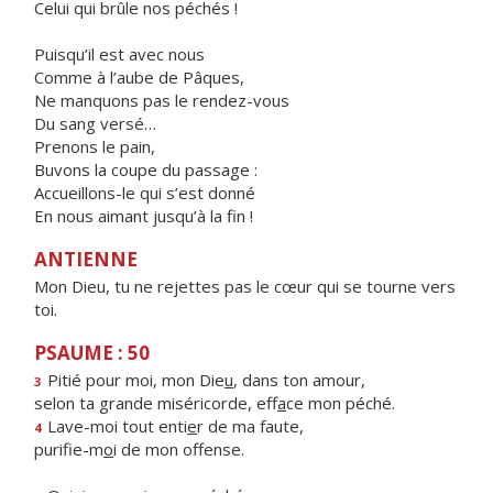
Celui qui brûle nos péchés !
Puisqu’il est avec nous
Comme à l’aube de Pâques,
Ne manquons pas le rendez-vous
Du sang versé…
Prenons le pain,
Buvons la coupe du passage :
Accueillons-le qui s’est donné
En nous aimant jusqu’à la fin !
ANTIENNE
Mon Dieu, tu ne rejettes pas le cœur qui se tourne vers
toi.
PSAUME : 50
Pitié pour moi, mon Die
u
, dans ton amour,
3
selon ta grande miséricorde, eff
a
ce mon péché.
Lave-moi tout enti
e
r de ma faute,
4
purifie-m
o
i de mon offense.