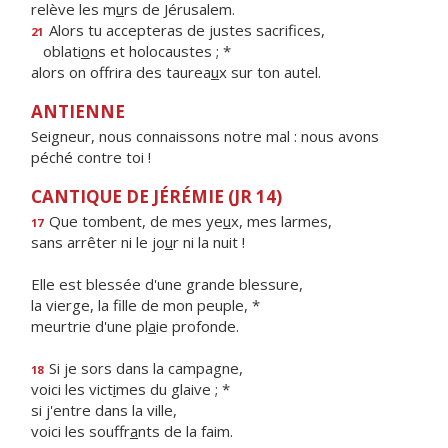
relève les m
u
rs de Jérusalem.
Alors tu accepteras de justes sacrifices,
21
oblati
o
ns et holocaustes ; *
alors on offrira des taurea
u
x sur ton autel.
ANTIENNE
Seigneur, nous connaissons notre mal : nous avons
péché contre toi !
CANTIQUE DE JÉRÉMIE (JR 14)
Que tombent, de mes ye
u
x, mes larmes,
17
sans arrêter ni le jo
u
r ni la nuit !
Elle est blessée d'une grande blessure,
la vierge, la f
lle de mon peuple, *
meurtrie d'une pl
a
ie profonde.
Si je sors dans la campagne,
18
voici les vict
i
mes du glaive ; *
si j'entre dans la ville,
voici les souffr
a
nts de la faim.