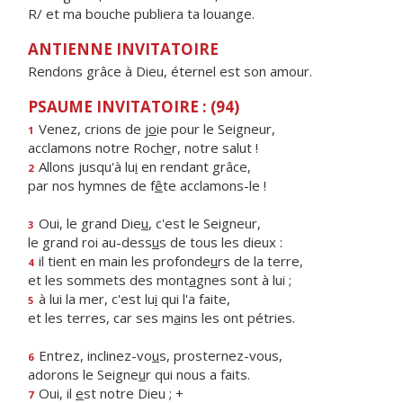
R/ et ma bouche publiera ta louange.
ANTIENNE INVITATOIRE
Rendons grâce à Dieu, éternel est son amour.
PSAUME INVITATOIRE : (94)
Venez, crions de j
o
ie pour le Seigneur,
1
acclamons notre Roch
e
r, notre salut !
Allons jusqu'à lu
i
en rendant grâce,
2
par nos hymnes de f
ê
te acclamons-le !
Oui, le grand Die
u
, c'est le Seigneur,
3
le grand roi au-dess
u
s de tous les dieux :
il tient en main les profonde
u
rs de la terre,
4
et les sommets des mont
a
gnes sont à lui ;
à lui la mer, c'est lu
i
qui l'a faite,
5
et les terres, car ses m
a
ins les ont pétries.
Entrez, inclinez-vo
u
s, prosternez-vous,
6
adorons le Seigne
u
r qui nous a faits.
Oui, il
e
st notre Dieu ; +
7