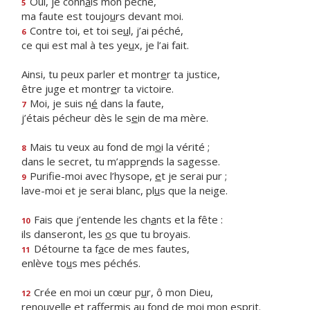
Oui, je conn
a
is mon péché,
5
ma faute est toujo
u
rs devant moi.
Contre toi, et toi se
u
l, j’ai péché,
6
ce qui est mal à tes ye
u
x, je l’ai fait.
Ainsi, tu peux parler et montr
e
r ta justice,
être juge et montr
e
r ta victoire.
Moi, je suis n
é
dans la faute,
7
j’étais pécheur dès le s
e
in de ma mère.
Mais tu veux au fond de m
o
i la vérité ;
8
dans le secret, tu m’appr
e
nds la sagesse.
Purifie-moi avec l’hysope,
e
t je serai pur ;
9
lave-moi et je serai blanc, pl
u
s que la neige.
Fais que j’entende les ch
a
nts et la fête :
10
ils danseront, les
o
s que tu broyais.
Détourne ta f
a
ce de mes fautes,
11
enlève to
u
s mes péchés.
Crée en moi un cœur p
u
r, ô mon Dieu,
12
renouvelle et raffermis au fond de m
o
i mon esprit.