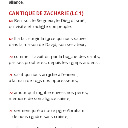
alliance.
CANTIQUE DE ZACHARIE (LC 1)
Béni soit le Seigneur, le Die
u
d'Israël,
68
qui visite et rach
è
te son peuple.
Il a fait surgir la f
o
rce qui nous sauve
69
dans la maison de Dav
i
d, son serviteur,
comme il l'avait dit par la bo
u
che des saints,
70
par ses prophètes, depuis les t
e
mps anciens :
salut qui nous arr
a
che à l'ennemi,
71
à la main de to
u
s nos oppresseurs,
amour qu'il m
o
ntre envers nos pères,
72
mémoire de son alli
a
nce sainte,
serment juré à notre p
è
re Abraham
73
de nous r
e
ndre sans crainte,