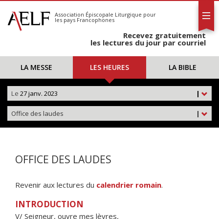
L'AELF
S'abonner
Association Épiscopale Liturgique
pour
les pays Francophones
Calendrier
Recevez gratuitement
Contact
les lectures du jour par courriel
LA MESSE
LES HEURES
LA BIBLE
Le
27 janv. 2023
|
Office des laudes
|
OFFICE DES LAUDES
Revenir aux lectures du
calendrier romain
.
INTRODUCTION
V/ Seigneur, ouvre mes lèvres,