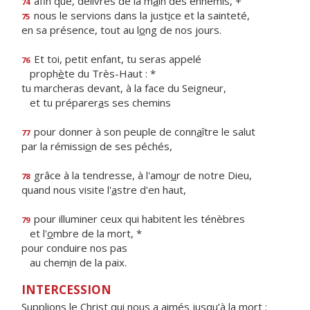
afin que, délivrés de la m
a
in des ennemis, +
74
nous le servions dans la just
i
ce et la sainteté,
75
en sa présence, tout au l
o
ng de nos jours.
Et toi, petit enfant, tu seras appelé
76
proph
è
te du Très-Haut : *
tu marcheras devant, à la face du Seigneur,
et tu préparer
a
s ses chemins
pour donner à son peuple de conn
a
ître le salut
77
par la rémissi
o
n de ses péchés,
grâce à la tendresse, à l'amo
u
r de notre Dieu,
78
quand nous visite l'
a
stre d'en haut,
pour illuminer ceux qui habitent les ténèbres
79
et l'
o
mbre de la mort, *
pour conduire nos pas
au chem
i
n de la paix.
INTERCESSION
Supplions le Christ qui nous a aimés jusqu’à la mort :