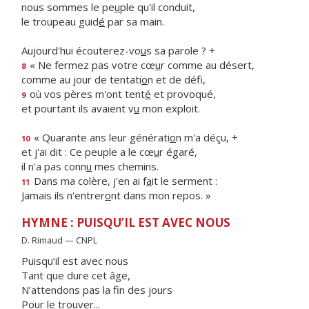
nous sommes le pe
u
ple qu'il conduit,
le troupeau guid
é
par sa main.
Aujourd'hui écouterez-vo
u
s sa parole ? +
« Ne fermez pas votre cœ
u
r comme au désert,
8
comme au jour de tentati
o
n et de défi,
où vos pères m'ont tent
é
et provoqué,
9
et pourtant ils avaient v
u
mon exploit.
« Quarante ans leur générati
o
n m'a déçu, +
10
et j'ai dit : Ce peuple a le cœ
u
r égaré,
il n'a pas conn
u
mes chemins.
Dans ma colère, j'en ai f
a
it le serment :
11
Jamais ils n'entrer
o
nt dans mon repos. »
HYMNE : PUISQU’IL EST AVEC NOUS
D. Rimaud — CNPL
Puisqu’il est avec nous
Tant que dure cet âge,
N’attendons pas la fin des jours
Pour le trouver...