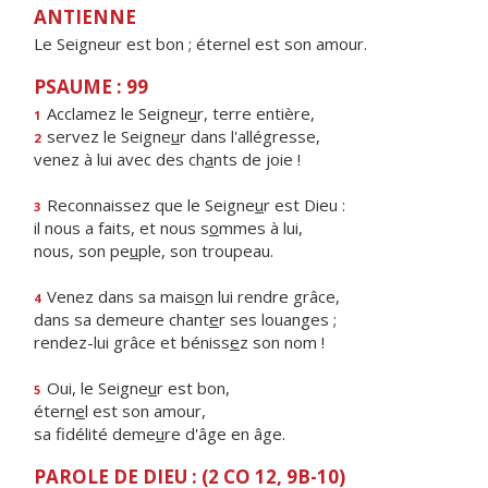
ANTIENNE
Le Seigneur est bon ; éternel est son amour.
PSAUME : 99
Acclamez le Seigne
u
r, terre entière,
1
servez le Seigne
u
r dans l'allégresse,
2
venez à lui avec des ch
a
nts de joie !
Reconnaissez que le Seigne
u
r est Dieu :
3
il nous a faits, et nous s
o
mmes à lui,
nous, son pe
u
ple, son troupeau.
Venez dans sa mais
o
n lui rendre grâce,
4
dans sa demeure chant
e
r ses louanges ;
rendez-lui grâce et béniss
e
z son nom !
Oui, le Seigne
u
r est bon,
5
étern
e
l est son amour,
sa fidélité deme
u
re d'âge en âge.
PAROLE DE DIEU : (2 CO 12, 9B-10)