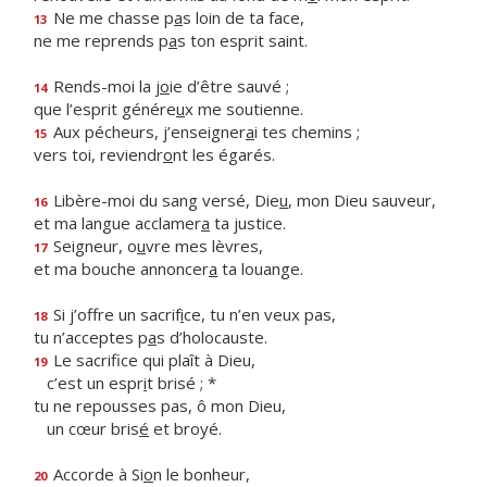
Ne me chasse p
a
s loin de ta face,
13
ne me reprends p
a
s ton esprit saint.
Rends-moi la j
o
ie d’être sauvé ;
14
que l’esprit génére
u
x me soutienne.
Aux pécheurs, j’enseigner
a
i tes chemins ;
15
vers toi, reviendr
o
nt les égarés.
Libère-moi du sang versé, Die
u
, mon Dieu sauveur,
16
et ma langue acclamer
a
ta justice.
Seigneur, o
u
vre mes lèvres,
17
et ma bouche annoncer
a
ta louange.
Si j’offre un sacrif
i
ce, tu n’en veux pas,
18
tu n’acceptes p
a
s d’holocauste.
Le sacrifice qui plaît à Dieu,
19
c’est un espr
i
t brisé ; *
tu ne repousses pas, ô mon Dieu,
un cœur bris
é
et broyé.
Accorde à Si
o
n le bonheur,
20