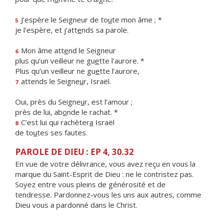
J’espère le Seigneur de to
u
te mon âme ; *
5
je l’espère, et j’att
e
nds sa parole.
Mon âme att
e
nd le Seigneur
6
plus qu’un veilleur ne gu
e
tte l’aurore. *
Plus qu’un veilleur ne gu
e
tte l’aurore,
attends le Seigne
u
r, Israël.
7
Oui, près du Seigne
u
r, est l’amour ;
près de lui, ab
o
nde le rachat. *
C’est lui qui rachèter
a
Israël
8
de to
u
tes ses fautes.
PAROLE DE DIEU : EP 4, 30.32
En vue de votre délivrance, vous avez reçu en vous la
marque du Saint-Esprit de Dieu : ne le contristez pas.
Soyez entre vous pleins de générosité et de
tendresse. Pardonnez-vous les uns aux autres, comme
Dieu vous a pardonné dans le Christ.