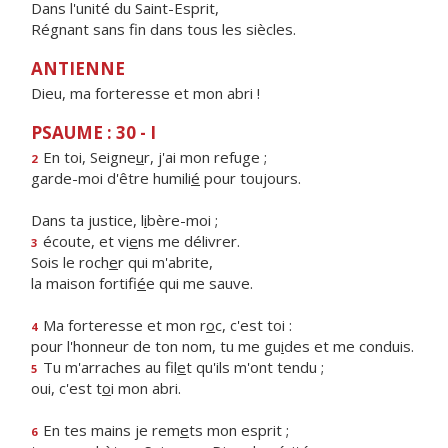
Dans l'unité du Saint-Esprit,
Régnant sans fin dans tous les siècles.
ANTIENNE
Dieu, ma forteresse et mon abri !
PSAUME : 30 - I
En toi, Seigne
u
r, j'ai mon refuge ;
2
garde-moi d'être humili
é
pour toujours.
Dans ta justice, l
i
bère-moi ;
écoute, et vi
e
ns me délivrer.
3
Sois le roch
e
r qui m'abrite,
la maison fortifi
é
e qui me sauve.
Ma forteresse et mon r
o
c, c'est toi :
4
pour l'honneur de ton nom, tu me gu
i
des et me conduis.
Tu m'arraches au fil
e
t qu'ils m'ont tendu ;
5
oui, c'est t
o
i mon abri.
En tes mains je rem
e
ts mon esprit ;
6