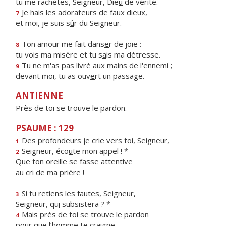
tu me rachètes, Seigneur, Die
u
de vérité.
Je hais les adorate
u
rs de faux dieux,
7
et moi, je suis s
û
r du Seigneur.
Ton amour me fait dans
e
r de joie :
8
tu vois ma misère et tu s
a
is ma détresse.
Tu ne m'as pas livré aux m
a
ins de l'ennemi ;
9
devant moi, tu as ouv
e
rt un passage.
ANTIENNE
Près de toi se trouve le pardon.
PSAUME : 129
Des profondeurs je crie vers t
o
i, Seigneur,
1
Seigneur, éco
u
te mon appel ! *
2
Que ton oreille se f
a
sse attentive
au cr
i
de ma prière !
Si tu retiens les fa
u
tes, Seigneur,
3
Seigneur, qu
i
subsistera ? *
Mais près de toi se tro
u
ve le pardon
4
pour que l’h
o
mme te craigne.