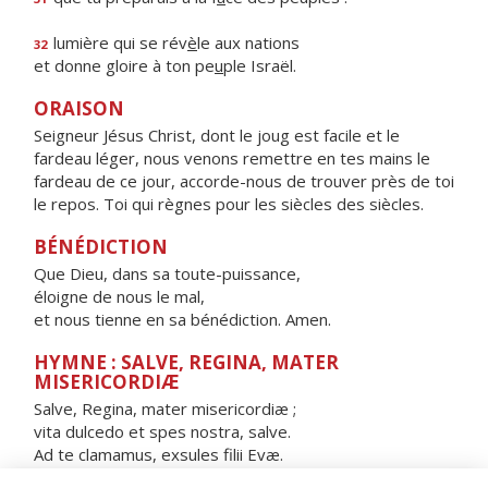
lumière qui se rév
è
le aux nations
32
et donne gloire à ton pe
u
ple Israël.
ORAISON
Seigneur Jésus Christ, dont le joug est facile et le
fardeau léger, nous venons remettre en tes mains le
fardeau de ce jour, accorde-nous de trouver près de toi
le repos. Toi qui règnes pour les siècles des siècles.
BÉNÉDICTION
Que Dieu, dans sa toute-puissance,
éloigne de nous le mal,
et nous tienne en sa bénédiction. Amen.
HYMNE : SALVE, REGINA, MATER
MISERICORDIÆ
Salve, Regina, mater misericordiæ ;
vita dulcedo et spes nostra, salve.
Ad te clamamus, exsules filii Evæ.
Ad te suspiramus, gementes et flentes