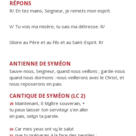
RÉPONS
R/ En tes mains, Seigneur, je remets mon esprit.
V/ Tu vois ma misère, tu sais ma détresse. R/
Gloire au Père et au Fils et au Saint-Esprit. R/
ANTIENNE DE SYMÉON
Sauve-nous, Seigneur, quand nous veillons ; garde-nous
quand nous dormons : nous veillerons avec le Christ, et
nous reposerons en paix.
CANTIQUE DE SYMÉON (LC 2)
Maintenant, ô M
a
ître souverain, +
29
tu peux laisser ton servite
u
r s'en aller
en paix, sel
o
n ta parole.
Car mes yeux ont v
u
le salut
30
que tu préparais à la f
a
ce des peuples :
31