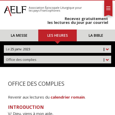
L'AELF
S'abonner
Association Épiscopale Liturgique
pour
les pays Francophones
Calendrier
Recevez gratuitement
Contact
les lectures du jour par courriel
LA MESSE
LES HEURES
LA BIBLE
Le
25 janv. 2023
|
Office des complies
|
OFFICE DES COMPLIES
Revenir aux lectures du
calendrier romain
.
INTRODUCTION
V/ Dieu, viens à mon aide,