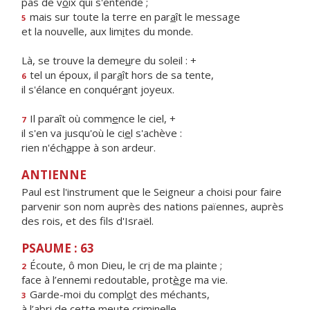
pas de v
o
ix qui s'entende ;
mais sur toute la terre en par
a
ît le message
5
et la nouvelle, aux lim
i
tes du monde.
Là, se trouve la deme
u
re du soleil : +
tel un époux, il par
a
ît hors de sa tente,
6
il s'élance en conquér
a
nt joyeux.
Il paraît où comm
e
nce le ciel, +
7
il s'en va jusqu'où le ci
e
l s'achève :
rien n'éch
a
ppe à son ardeur.
ANTIENNE
Paul est l'instrument que le Seigneur a choisi pour faire
parvenir son nom auprès des nations païennes, auprès
des rois, et des fils d'Israël.
PSAUME : 63
Écoute, ô mon Dieu, le cr
i
de ma plainte ;
2
face à l’ennemi redoutable, prot
è
ge ma vie.
Garde-moi du compl
o
t des méchants,
3
à l’abri de cette me
u
te criminelle.