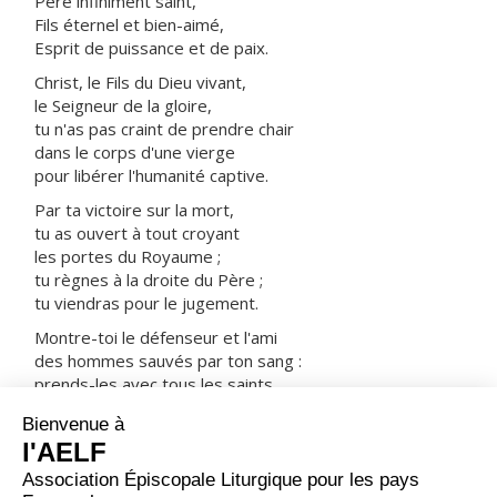
Père infiniment saint,
Fils éternel et bien-aimé,
Esprit de puissance et de paix.
Christ, le Fils du Dieu vivant,
le Seigneur de la gloire,
tu n'as pas craint de prendre chair
dans le corps d'une vierge
pour libérer l'humanité captive.
Par ta victoire sur la mort,
tu as ouvert à tout croyant
les portes du Royaume ;
tu règnes à la droite du Père ;
tu viendras pour le jugement.
Montre-toi le défenseur et l'ami
des hommes sauvés par ton sang :
prends-les avec tous les saints
dans ta joie et dans ta lumière.
ORAISON
Dieu qui as instruit le monde entier par la parole de