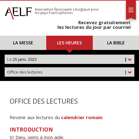
L'AELF
S'abonner
Association Épiscopale Liturgique
pour
les pays Francophones
Calendrier
Recevez gratuitement
Contact
les lectures du jour par courriel
LA MESSE
LES HEURES
LA BIBLE
Le
25 janv. 2023
|
Office des lectures
|
OFFICE DES LECTURES
Revenir aux lectures du
calendrier romain
.
INTRODUCTION
V/ Dieu, viens à mon aide,