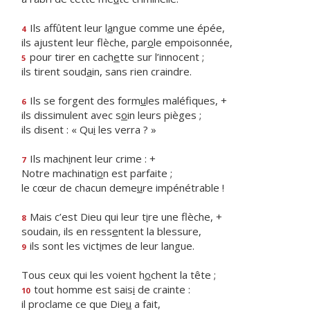
Ils affûtent leur l
a
ngue comme une épée,
4
ils ajustent leur flèche, par
o
le empoisonnée,
pour tirer en cach
e
tte sur l’innocent ;
5
ils tirent soud
a
in, sans rien craindre.
Ils se forgent des form
u
les maléfiques, +
6
ils dissimulent avec s
o
in leurs pièges ;
ils disent : « Qu
i
les verra ? »
Ils mach
i
nent leur crime : +
7
Notre machinati
o
n est parfaite ;
le cœur de chacun deme
u
re impénétrable !
Mais c’est Dieu qui leur t
i
re une flèche, +
8
soudain, ils en ress
e
ntent la blessure,
ils sont les vict
i
mes de leur langue.
9
Tous ceux qui les voient h
o
chent la tête ;
tout homme est sais
i
de crainte :
10
il proclame ce que Die
u
a fait,