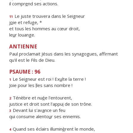
il compr
e
nd ses actions.
Le juste trouvera dans le Seigneur
11
j
o
ie et refuge, *
et tous les hommes au cœur droit,
le
u
r louange.
ANTIENNE
Paul proclamait Jésus dans les synagogues, affirmant
qu'il est le Fils de Dieu.
PSAUME : 96
Le Seigneur est roi ! Ex
u
lte la terre !
1
Joie pour les
î
les sans nombre !
Ténèbre et nu
é
e l'entourent,
2
justice et droit sont l'appu
i
de son trône.
Devant lui s'av
a
nce un feu
3
qui consume alento
u
r ses ennemis.
Quand ses éclairs illumin
è
rent le monde,
4