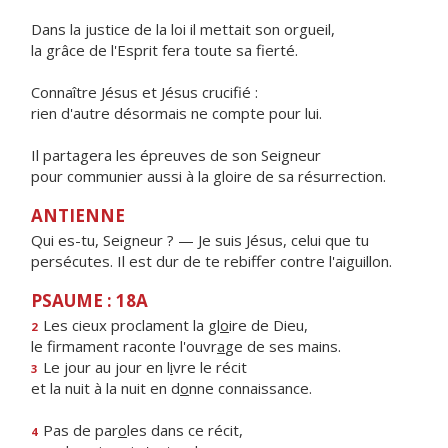
Dans la justice de la loi il mettait son orgueil,
la grâce de l'Esprit fera toute sa fierté.
Connaître Jésus et Jésus crucifié :
rien d'autre désormais ne compte pour lui.
Il partagera les épreuves de son Seigneur
pour communier aussi à la gloire de sa résurrection.
ANTIENNE
Qui es-tu, Seigneur ? — Je suis Jésus, celui que tu
persécutes. Il est dur de te rebiffer contre l'aiguillon.
PSAUME : 18A
Les cieux proclament la gl
o
ire de Dieu,
2
le firmament raconte l'ouvr
a
ge de ses mains.
Le jour au jour en l
i
vre le récit
3
et la nuit à la nuit en d
o
nne connaissance.
Pas de par
o
les dans ce récit,
4