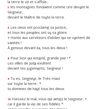
la terre le v
i
t et s'affola ;
les montagnes fondaient comme cire dev
a
nt le
5
Seigneur,
devant le Maître de to
u
te la terre.
Les cieux ont proclam
é
sa justice,
6
et tous les peuples ont v
u
sa gloire.
Honte aux serviteurs d'idoles qui se v
a
ntent de
7
vanités !
À genoux devant lu
i
, tous les dieux !
Pour Sion qui ent
e
nd, grande joie ! *
8
Les villes de Jud
a
exultent
devant tes jugem
e
nts, Seigneur !
Tu es, Seigne
u
r, le Très-Haut
9
sur to
u
te la terre : *
tu domines de ha
u
t tous les dieux.
Haïssez le mal, vous qui aim
e
z le Seigneur, +
10
car il garde la v
i
e de ses fidèles *