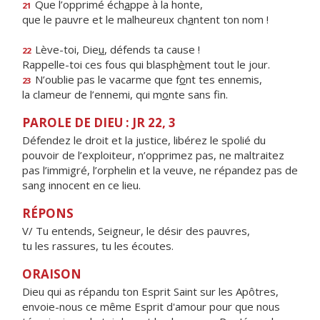
Que l’opprimé éch
a
ppe à la honte,
21
que le pauvre et le malheureux ch
a
ntent ton nom !
Lève-toi, Die
u
, défends ta cause !
22
Rappelle-toi ces fous qui blasph
è
ment tout le jour.
N’oublie pas le vacarme que f
o
nt tes ennemis,
23
la clameur de l’ennemi, qui m
o
nte sans fin.
PAROLE DE DIEU : JR 22, 3
Défendez le droit et la justice, libérez le spolié du
pouvoir de l’exploiteur, n’opprimez pas, ne maltraitez
pas l’immigré, l’orphelin et la veuve, ne répandez pas de
sang innocent en ce lieu.
RÉPONS
V/ Tu entends, Seigneur, le désir des pauvres,
tu les rassures, tu les écoutes.
ORAISON
Dieu qui as répandu ton Esprit Saint sur les Apôtres,
envoie-nous ce même Esprit d'amour pour que nous