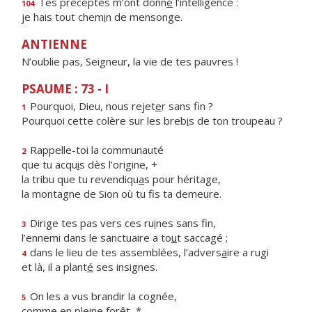
Tes préceptes m’ont donn
é
l’intelligence :
104
je hais tout chem
i
n de mensonge.
ANTIENNE
N’oublie pas, Seigneur, la vie de tes pauvres !
PSAUME : 73 - I
Pourquoi, Dieu, nous rejet
e
r sans fin ?
1
Pourquoi cette colère sur les breb
i
s de ton troupeau ?
Rappelle-toi la communauté
2
que tu acqu
i
s dès l’origine, +
la tribu que tu revendiqu
a
s pour héritage,
la montagne de Sion où tu f
s ta demeure.
Dirige tes pas vers ces ru
i
nes sans fin,
3
l’ennemi dans le sanctuaire a to
u
t saccagé ;
dans le lieu de tes assemblées, l’advers
a
ire a rugi
4
et là, il a plant
é
ses insignes.
On les a vus brandir la cognée,
5
comme en pl
e
ine forêt, *