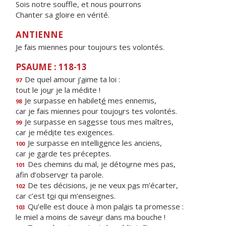
Sois notre souffle, et nous pourrons
Chanter sa gloire en vérité.
ANTIENNE
Je fais miennes pour toujours tes volontés.
PSAUME : 118-13
De quel amour j’
a
ime ta loi :
97
tout le jo
u
r je la médite !
Je surpasse en habilet
é
mes ennemis,
98
car je fais miennes pour toujo
u
rs tes volontés.
Je surpasse en sag
e
sse tous mes maîtres,
99
car je méd
i
te tes exigences.
Je surpasse en intellig
e
nce les anciens,
100
car je g
a
rde tes préceptes.
Des chemins du mal, je déto
u
rne mes pas,
101
afin d’observ
e
r ta parole.
De tes décisions, je ne veux p
a
s m’écarter,
102
car c’est t
o
i qui m’enseignes.
Qu’elle est douce à mon pal
a
is ta promesse :
103
le miel a moins de save
u
r dans ma bouche !