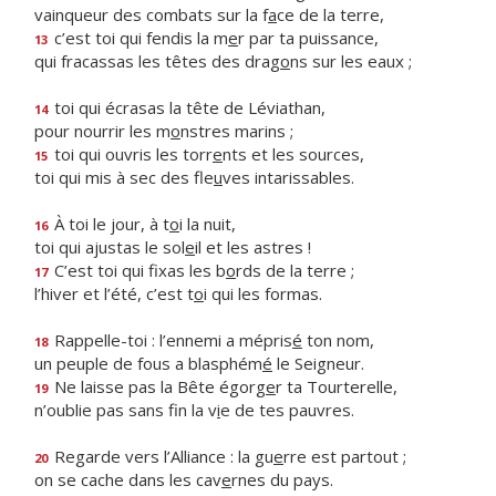
vainqueur des combats sur la f
a
ce de la terre,
c’est toi qui fendis la m
e
r par ta puissance,
13
qui fracassas les têtes des drag
o
ns sur les eaux ;
toi qui écrasas la tête de Léviathan,
14
pour nourrir les m
o
nstres marins ;
toi qui ouvris les torr
e
nts et les sources,
15
toi qui mis à sec des fle
u
ves intarissables.
À toi le jour, à t
o
i la nuit,
16
toi qui ajustas le sol
e
il et les astres !
C’est toi qui fixas les b
o
rds de la terre ;
17
l’hiver et l’été, c’est t
o
i qui les formas.
Rappelle-toi : l’ennemi a mépris
é
ton nom,
18
un peuple de fous a blasphém
é
le Seigneur.
Ne laisse pas la Bête égorg
e
r ta Tourterelle,
19
n’oublie pas sans fin la v
i
e de tes pauvres.
Regarde vers l’Alliance : la gu
e
rre est partout ;
20
on se cache dans les cav
e
rnes du pays.