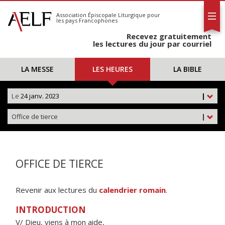
L'AELF
S'abonner
Association Épiscopale Liturgique
pour
les pays Francophones
Calendrier
Recevez gratuitement
Contact
les lectures du jour par courriel
LA MESSE
LES HEURES
LA BIBLE
Le
24 janv. 2023
|
Office de tierce
|
OFFICE DE TIERCE
Revenir aux lectures du
calendrier romain
.
INTRODUCTION
V/ Dieu, viens à mon aide,