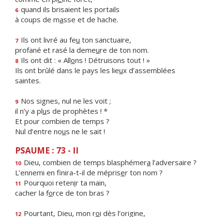
quand ils brisaient les portails
6
à coups de m
a
sse et de hache.
Ils ont livré au fe
u
ton sanctuaire,
7
profané et rasé la deme
u
re de ton nom.
Ils ont dit : « All
o
ns ! Détruisons tout ! »
8
Ils ont brûlé dans le pays les lie
u
x d’assemblées
saintes.
Nos signes, nul ne les voit ;
9
il n’y a pl
u
s de prophètes ! *
Et pour combien de temps ?
Nul d’entre no
u
s ne le sait !
PSAUME : 73 - II
Dieu, combien de temps blasphémer
a
l’adversaire ?
10
L’ennemi en finira-t-il de mépris
e
r ton nom ?
Pourquoi reten
i
r ta main,
11
cacher la f
o
rce de ton bras ?
Pourtant, Dieu, mon r
o
i dès l’origine,
12