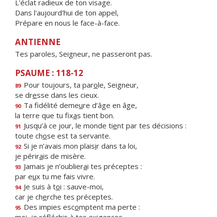
L'éclat radieux de ton visage.
Dans l'aujourd'hui de ton appel,
Prépare en nous le face-à-face.
ANTIENNE
Tes paroles, Seigneur, ne passeront pas.
PSAUME : 118-12
Pour toujours, ta par
o
le, Seigneur,
89
se dr
e
sse dans les cieux.
Ta fidélité deme
u
re d’âge en âge,
90
la terre que tu fix
a
s tient bon.
Jusqu’à ce jour, le monde ti
e
nt par tes décisions :
91
toute ch
o
se est ta servante.
Si je n’avais mon plais
i
r dans ta loi,
92
je périr
a
is de misère.
Jamais je n’oublier
a
i tes préceptes :
93
par e
u
x tu me fais vivre.
Je suis à t
o
i : sauve-moi,
94
car je ch
e
rche tes préceptes.
Des impies esc
o
mptent ma perte :
95