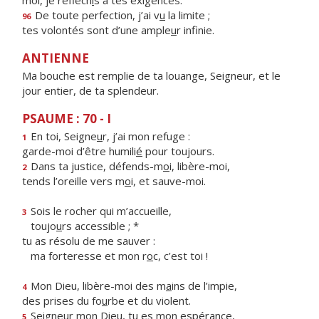
moi, je réfléch
i
s à tes exigences.
De toute perfection, j’ai v
u
la limite ;
96
tes volontés sont d’une ample
u
r infinie.
ANTIENNE
Ma bouche est remplie de ta louange, Seigneur, et le
jour entier, de ta splendeur.
PSAUME : 70 - I
En toi, Seigne
u
r, j’ai mon refuge :
1
garde-moi d’être humili
é
pour toujours.
Dans ta justice, défends-m
o
i, libère-moi,
2
tends l’oreille vers m
o
i, et sauve-moi.
Sois le rocher qui m’accueille,
3
toujo
u
rs accessible ; *
tu as résolu de me sauver :
ma forteresse et mon r
o
c, c’est toi !
Mon Dieu, libère-moi des m
a
ins de l’impie,
4
des prises du fo
u
rbe et du violent.
Seigneur mon Dieu, tu
e
s mon espérance,
5