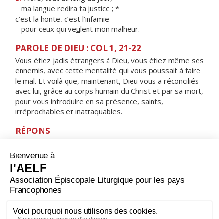
ma langue redir
a
ta justice ; *
c’est la honte, c’est l’infamie
pour ceux qui ve
u
lent mon malheur.
PAROLE DE DIEU : COL 1, 21-22
Vous étiez jadis étrangers à Dieu, vous étiez même ses
ennemis, avec cette mentalité qui vous poussait à faire
le mal. Et voilà que, maintenant, Dieu vous a réconciliés
avec lui, grâce au corps humain du Christ et par sa mort,
pour vous introduire en sa présence, saints,
irréprochables et inattaquables.
RÉPONS
V/ Fêtez le Seigneur, vous, ses fidèles,
rendez grâce en rappelant son nom très saint.
ORAISON
Tu nous invites, Seigneur, à nous réunir près de toi
comme les Apôtres qui montaient au Temple à la
neuvième heure. Que notre prière faite au nom de
Jésus appelle ton salut sur tous ceux qui invoquent son