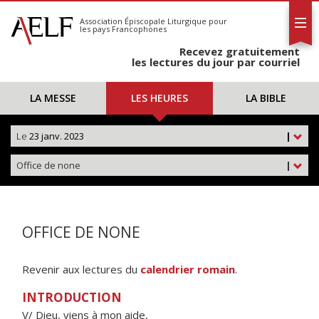
L'AELF
S'abonner
Association Épiscopale Liturgique
pour
les pays Francophones
Calendrier
Recevez gratuitement
Contact
les lectures du jour par courriel
LA MESSE
LES HEURES
LA BIBLE
Le
23 janv. 2023
|
Office de none
|
OFFICE DE NONE
Revenir aux lectures du
calendrier romain
.
INTRODUCTION
V/ Dieu, viens à mon aide,