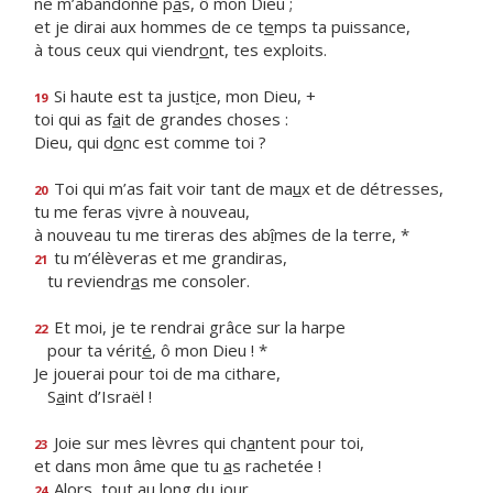
ne m’abandonne p
a
s, ô mon Dieu ;
et je dirai aux hommes de ce t
e
mps ta puissance,
à tous ceux qui viendr
o
nt, tes exploits.
Si haute est ta just
i
ce, mon Dieu, +
19
toi qui as f
a
it de grandes choses :
Dieu, qui d
o
nc est comme toi ?
Toi qui m’as fait voir tant de ma
u
x et de détresses,
20
tu me feras v
i
vre à nouveau,
à nouveau tu me tireras des ab
î
mes de la terre, *
tu m’élèveras et me grandiras,
21
tu reviendr
a
s me consoler.
Et moi, je te rendrai grâce sur la harpe
22
pour ta vérit
é
, ô mon Dieu ! *
Je jouerai pour toi de ma cithare,
S
a
int d’Israël !
Joie sur mes lèvres qui ch
a
ntent pour toi,
23
et dans mon âme que tu
a
s rachetée !
Alors, tout au long du jour,
24