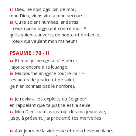
Dieu, ne sois p
a
s loin de moi ;
12
mon Dieu, viens v
i
te à mon secours !
Qu’ils soient humiliés, anéantis,
13
ceux qui se dr
e
ssent contre moi ; *
qu’ils soient couverts de honte et d’infamie,
ceux qui ve
u
lent mon malheur !
PSAUME : 70 - II
Et moi qui ne c
e
sse d’espérer,
14
j’ajoute enc
o
re à ta louange.
Ma bouche ann
o
nce tout le jour +
15
tes actes de just
i
ce et de salut ;
(je n’en connais p
a
s le nombre).
Je revivrai les expl
o
its du Seigneur
16
en rappelant que ta just
i
ce est la seule.
Mon Dieu, tu m’as instru
i
t dès ma jeunesse,
17
jusqu’à présent, j’ai proclam
é
tes merveilles.
Aux jours de la vieill
e
sse et des cheveux blancs,
18