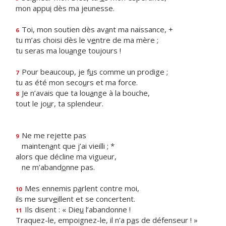
mon appu
i
dès ma jeunesse.
Toi, mon soutien dès av
a
nt ma naissance, +
6
tu m’as choisi dès le v
e
ntre de ma mère ;
tu seras ma lou
a
nge toujours !
Pour beaucoup, je f
u
s comme un prodige ;
7
tu as été mon seco
u
rs et ma force.
Je n’avais que ta lou
a
nge à la bouche,
8
tout le jo
u
r, ta splendeur.
Ne me rejette pas
9
mainten
a
nt que j’ai vieilli ; *
alors que décline ma vigueur,
ne m’aband
o
nne pas.
Mes ennemis p
a
rlent contre moi,
10
ils me surv
e
illent et se concertent.
Ils disent : « Die
u
l’abandonne !
11
Traquez-le, empoignez-le, il n’a p
a
s de défenseur ! »