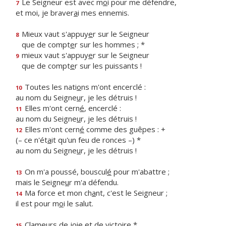
Le Seigneur est avec m
o
i pour me défendre,
7
et moi, je braver
a
i mes ennemis.
Mieux vaut s'appuy
e
r sur le Seigneur
8
que de compt
e
r sur les hommes ; *
mieux vaut s'appuy
e
r sur le Seigneur
9
que de compt
e
r sur les puissants !
Toutes les nati
o
ns m'ont encerclé :
10
au nom du Seigne
u
r, je les détruis !
Elles m'ont cern
é
, encerclé :
11
au nom du Seigne
u
r, je les détruis !
Elles m'ont cern
é
comme des guêpes : +
12
(– ce n'ét
a
it qu'un feu de ronces –) *
au nom du Seigne
u
r, je les détruis !
On m'a poussé, bouscul
é
pour m'abattre ;
13
mais le Seigne
u
r m'a défendu.
Ma force et mon ch
a
nt, c'est le Seigneur ;
14
il est pour m
o
i le salut.
Clameurs de j
o
ie et de victoire *
15