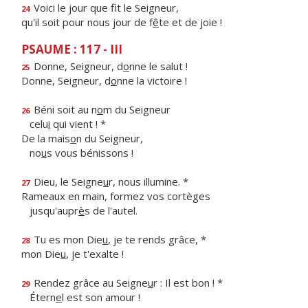
Voici le jour que f
t le Seigneur,
24
qu'il soit pour nous jour de f
ê
te et de joie !
PSAUME : 117 - III
Donne, Seigneur, d
o
nne le salut !
25
Donne, Seigneur, d
o
nne la victoire !
Béni soit au n
o
m du Seigneur
26
celu
i
qui vient ! *
De la mais
o
n du Seigneur,
no
u
s vous bénissons !
Dieu, le Seigne
u
r, nous illumine. *
27
Rameaux en main, formez vos cortèges
jusqu'aupr
è
s de l'autel.
Tu es mon Die
u
, je te rends grâce, *
28
mon Die
u
, je t'exalte !
Rendez grâce au Seigne
u
r : Il est bon ! *
29
Étern
e
l est son amour !