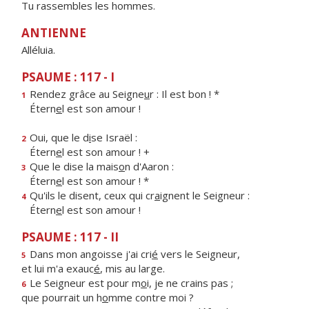
Tu rassembles les hommes.
ANTIENNE
Alléluia.
PSAUME : 117 - I
Rendez grâce au Seigne
u
r : Il est bon ! *
1
Étern
e
l est son amour !
Oui, que le d
i
se Israël :
2
Étern
e
l est son amour ! +
Que le dise la mais
o
n d'Aaron :
3
Étern
e
l est son amour ! *
Qu'ils le disent, ceux qui cr
a
ignent le Seigneur :
4
Étern
e
l est son amour !
PSAUME : 117 - II
Dans mon angoisse j'ai cri
é
vers le Seigneur,
5
et lui m'a exauc
é
, mis au large.
Le Seigneur est pour m
o
i, je ne crains pas ;
6
que pourrait un h
o
mme contre moi ?