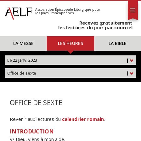
L'AELF
S'abonner
Association Épiscopale Liturgique
pour
les pays Francophones
Calendrier
Recevez gratuitement
Contact
les lectures du jour par courriel
LA MESSE
LES HEURES
LA BIBLE
Le
22 janv. 2023
|
Office de sexte
|
OFFICE DE SEXTE
Revenir aux lectures du
calendrier romain
.
INTRODUCTION
V/ Dieu, viens à mon aide,