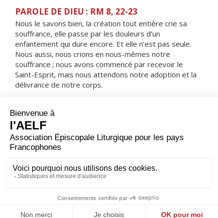
PAROLE DE DIEU : RM 8, 22-23
Nous le savons bien, la création tout entière crie sa
souffrance, elle passe par les douleurs d’un
enfantement qui dure encore. Et elle n’est pas seule.
Nous aussi, nous crions en nous-mêmes notre
souffrance ; nous avons commencé par recevoir le
Saint-Esprit, mais nous attendons notre adoption et la
délivrance de notre corps.
RÉPONS
V/ Bénis le Seigneur, ô mon âme,
il rachète ta vie à la mort.
ORAISON
Dieu éternel et tout-puissant, dirige notre vie selon ton
amour, afin qu'au nom de ton Fils bien-aimé, nous
portions des fruits en abondance.