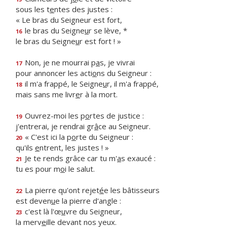
sous les t
e
ntes des justes :
« Le bras du Seigneur est fort,
le bras du Seigne
u
r se lève, *
16
le bras du Seigne
u
r est fort ! »
Non, je ne mourrai p
a
s, je vivrai
17
pour annoncer les acti
o
ns du Seigneur :
il m'a frappé, le Seigne
u
r, il m'a frappé,
18
mais sans me livr
e
r à la mort.
Ouvrez-moi les p
o
rtes de justice :
19
j'entrerai, je rendrai gr
â
ce au Seigneur.
« C'est ici la p
o
rte du Seigneur :
20
qu'ils
e
ntrent, les justes ! »
Je te rends grâce car tu m'
a
s exaucé :
21
tu es pour m
o
i le salut.
La pierre qu'ont rejet
é
e les bâtisseurs
22
est deven
u
e la pierre d'angle :
c'est là l'œ
u
vre du Seigneur,
23
la merv
e
ille devant nos yeux.