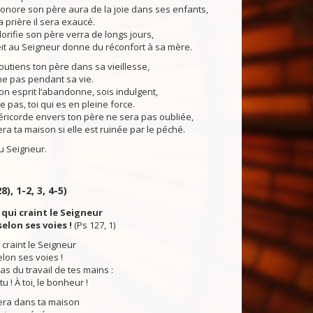
onore son père aura de la joie dans ses enfants,
a prière il sera exaucé.
orifie son père verra de longs jours,
éit au Seigneur donne du réconfort à sa mère.
utiens ton père dans sa vieillesse,
ne pas pendant sa vie.
 esprit l’abandonne, sois indulgent,
e pas, toi qui es en pleine force.
ricorde envers ton père ne sera pas oubliée,
era ta maison si elle est ruinée par le péché.
 Seigneur.
8), 1-2, 3, 4-5)
qui craint le Seigneur
elon ses voies !
(Ps 127, 1)
craint le Seigneur
lon ses voies !
as du travail de tes mains :
 ! À toi, le bonheur !
ra dans ta maison