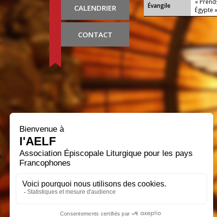
« Prends
Évangile
CALENDRIER
Égypte 
CONTACT