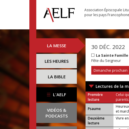
Association Épiscopale Lit
pour les pays Francophon
LA MESSE
30 DÉC. 2022
La Sainte Famill
Fête du Seigneur
LES HEURES
Dimanche prochain
LA BIBLE
Lectures de la m
L'AELF
Première
Celui qu
lecture
parents
Heureux 
Psaume
VIDÉOS &
et march
PODCASTS
Deuxième
Vivre e
lecture