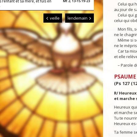
 l’enfant et sa mère, et fuis en
Mt 2, 13-15.19-23
Celui qui h
»
au jour de s
Celui qui gl
veille
lendemain
celui qui ob
Mon fils, so
ne le chagri
Même si son
ne le mépris
Car ta misé
et elle relèv
– Parole du
PSAUME
(Ps 127 (12
R/ Heureux 
et marche s
Heureux qui 
et marche se
Tu te nourrir
Heureux es-tu
Ta femme se