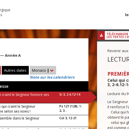
urgique
le
es
TÉLÉCHARGER
LES TEXTES (.
Revenir aux
e — Année A
LECTUR
Autres dates
Monaco
|
PREMIÈR
Note sur les calendriers
Celui qui 
3, 2-6.12-1
esse
Lecture du l
i craint le Seigneur honore ses
Si 3, 2-6.12-14
Le Seigneur 
qui craint le Seigneur
Ps 127 (128), 1-
il renforce l
2, 3...
e selon ses voies !
Celui qui h
obtient le p
nsemble dans le Seigneur
Col 3, 12-21
celui qui gl
est comme c