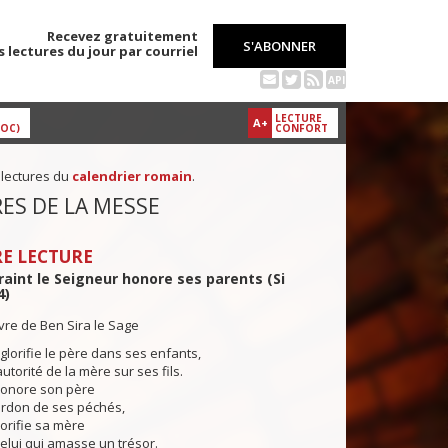
Recevez gratuitement
S'ABONNER
s lectures du jour par courriel
API
LECTURE
A+
DOC)
CONFORT
 lectures du
calendrier romain
.
ES DE LA MESSE
E LECTURE
craint le Seigneur honore ses parents (Si
4)
ivre de Ben Sira le Sage
glorifie le père dans ses enfants,
’autorité de la mère sur ses fils.
onore son père
ardon de ses péchés,
orifie sa mère
elui qui amasse un trésor.