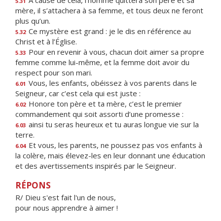
À cause de cela, l’homme quittera son père et sa
5.31
mère, il s’attachera à sa femme, et tous deux ne feront
plus qu’un.
Ce mystère est grand : je le dis en référence au
5.32
Christ et à l’Église.
Pour en revenir à vous, chacun doit aimer sa propre
5.33
femme comme lui-même, et la femme doit avoir du
respect pour son mari.
Vous, les enfants, obéissez à vos parents dans le
6.01
Seigneur, car c’est cela qui est juste :
Honore ton père et ta mère, c’est le premier
6.02
commandement qui soit assorti d’une promesse :
ainsi tu seras heureux et tu auras longue vie sur la
6.03
terre.
Et vous, les parents, ne poussez pas vos enfants à
6.04
la colère, mais élevez-les en leur donnant une éducation
et des avertissements inspirés par le Seigneur.
RÉPONS
R/ Dieu s'est fait l'un de nous,
pour nous apprendre à aimer !