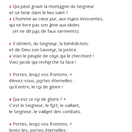
Qui peut gravir la mont
a
gne du Seigneur
3
et se ten
i
r dans le lieu saint ?
L'homme au cœur pur, aux m
a
ins innocentes,
4
qui ne livre pas son
â
me aux idoles
(et ne dit p
a
s de faux serments).
Il obtient, du Seigne
u
r, la bénédiction,
5
et de Dieu son Sauve
u
r, la justice.
Voici le peuple de ce
u
x qui le cherchent !
6
Voici Jacob qui rech
e
rche ta face !
Portes, lev
e
z vos frontons, +
7
élevez-vous, p
o
rtes éternelles :
qu'il entre, le r
o
i de gloire !
Qui est ce r
o
i de gloire ? +
8
C'est le Seigneur, le f
o
rt, le vaillant,
le Seigneur, le vaill
a
nt des combats.
Portes, lev
e
z vos frontons, +
9
levez-les, p
o
rtes éternelles :