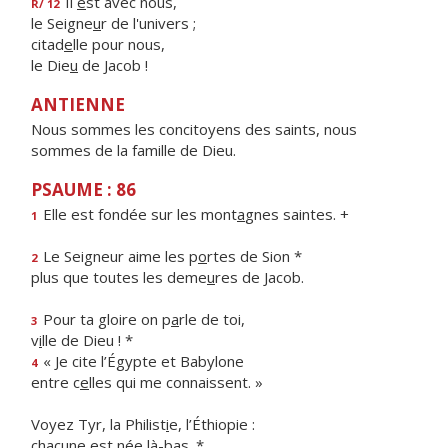
Il
e
st avec nous,
R/ 12
le Seigne
u
r de l'univers ;
citad
e
lle pour nous,
le Die
u
de Jacob !
ANTIENNE
Nous sommes les concitoyens des saints, nous
sommes de la famille de Dieu.
PSAUME : 86
Elle est fondée sur les mont
a
gnes saintes. +
1
Le Seigneur aime les p
o
rtes de Sion *
2
plus que toutes les deme
u
res de Jacob.
Pour ta gloire on p
a
rle de toi,
3
v
i
lle de Dieu ! *
« Je cite l’Égypte et Babylone
4
entre c
e
lles qui me connaissent. »
Voyez Tyr, la Philist
i
e, l’Éthiopie :
chacune est n
é
e là-bas. *