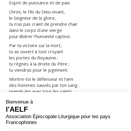
Esprit de puissance et de paix.
Christ, le Fils du Dieu vivant,
le Seigneur de la gloire,
tu n'as pas craint de prendre chair
dans le corps d'une vierge
pour libérer l'humanité captive.
Par ta victoire sur la mort,
tu as ouvert à tout croyant
les portes du Royaume ;
tu règnes à la droite du Père ;
tu viendras pour le jugement.
Montre-toi le défenseur et l'ami
des hommes sauvés par ton sang :
prends-les avec tous les saints
dans ta joie et dans ta lumière.
ORAISON
Tu as voulu, Seigneur, que la Sainte Famille nous soit
donnée en exemple ; accorde-nous la grâce de
pratiquer, comme elle, les vertus familiales et d’être