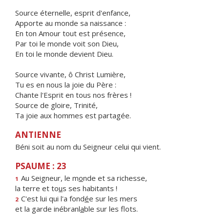
Source éternelle, esprit d'enfance,
Apporte au monde sa naissance :
En ton Amour tout est présence,
Par toi le monde voit son Dieu,
En toi le monde devient Dieu.
Source vivante, ô Christ Lumière,
Tu es en nous la joie du Père :
Chante l'Esprit en tous nos frères !
Source de gloire, Trinité,
Ta joie aux hommes est partagée.
ANTIENNE
Béni soit au nom du Seigneur celui qui vient.
PSAUME : 23
Au Seigneur, le m
o
nde et sa richesse,
1
la terre et to
u
s ses habitants !
C'est lui qui l'a fond
é
e sur les mers
2
et la garde inébranl
a
ble sur les flots.