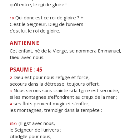
qu'il entre, le r
o
i de gloire !
Qui donc est ce r
o
i de gloire ? +
10
C'est le Seigneur, Die
u
de l'univers ;
c'est lui, le r
o
i de gloire.
ANTIENNE
Cet enfant, né de la Vierge, se nommera Emmanuel,
Dieu-avec-nous.
PSAUME : 45
Dieu est pour nous ref
u
ge et force,
2
secours dans la détresse, toujo
u
rs offert.
Nous serons sans crainte si la t
e
rre est secouée,
3
si les montagnes s'effondrent au cre
u
x de la mer ;
ses flots peuvent mug
i
r et s'enfler,
4
les montagnes, trembl
e
r dans la tempête :
(Il
e
st avec nous,
(R/)
le Seigne
u
r de l'univers ;
citad
e
lle pour nous,