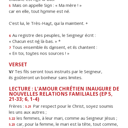
Mais on appelle Si
o
n : « Ma mère ! »
5
car en elle, tout h
o
mme est né.
C’est lui, le Très-Ha
u
t, qui la maintient. +
Au registre des peuples, le Seigne
u
r écrit :
6
« Chacun est n
é
là-bas. » *
Tous ensemble ils d
a
nsent, et ils chantent :
7
« En toi, to
u
tes nos sources ! »
VERSET
V/
Tes fils seront tous instruits par le Seigneur,
ils goûteront un bonheur sans limites.
LECTURE : L'AMOUR CHRÉTIEN INAUGURE DE
NOUVELLES RELATIONS FAMILIALES (EP 5,
21-33; 6, 1-4)
Frères :
Par respect pour le Christ, soyez soumis
5.21
les uns aux autres ;
les femmes, à leur mari, comme au Seigneur Jésus ;
5.22
car, pour la femme, le mari est la tête, tout comme,
5.23