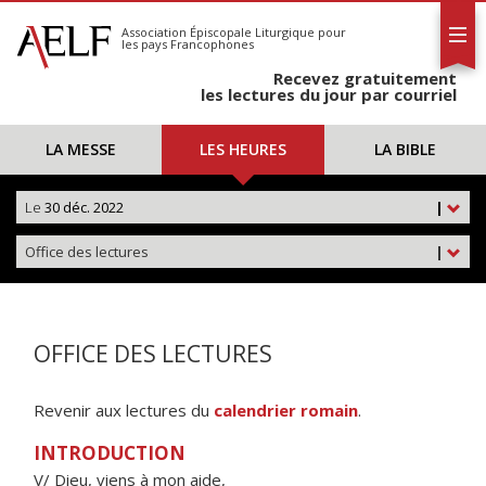
L'AELF
S'abonner
Association Épiscopale Liturgique
pour
les pays Francophones
Calendrier
Recevez gratuitement
Contact
les lectures du jour par courriel
LA MESSE
LES HEURES
LA BIBLE
Le
30 déc. 2022
|
Office des lectures
|
OFFICE DES LECTURES
Revenir aux lectures du
calendrier romain
.
INTRODUCTION
V/ Dieu, viens à mon aide,