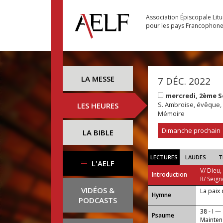
Association Épiscopale Lit
pour les pays Francophon
LA MESSE
7 DÉC. 2022
mercredi, 2ème S
S. Ambroise, évêque, 
LES HEURES
Mémoire
Dimanche prochain
LA BIBLE
LECTURES
LAUDES
T
L'AELF
V/ Dieu,
Introduction
R/ Seign
VIDÉOS &
La paix 
...
Hymne
PODCASTS
38 - I —
Psaume
Mainten