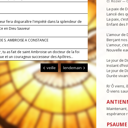
Cl. Rozier — 
ce repose en toi.
La paix de D
Lancé des qu
La paix, c’es
eur fera disparaître l'impiété dans la splendeur de
Enfant des h
e.
ce en Dieu Sauveur
L’amour de D
Berçant nos 
DE S. AMBROISE A CONSTANCE
L’amour, c’e
Nouvelle eau 
, tu as fait de saint Ambroise un docteur de la foi
que et un courageux successeur des Apôtres...
Le jour de D
Instant d’hi
veille
lendemain
Le jour de Di
Durée vivant
R/ Ô viens, 
Ô viens sau
ANTIEN
Maintenant, 
espérance r
PSAUME : 