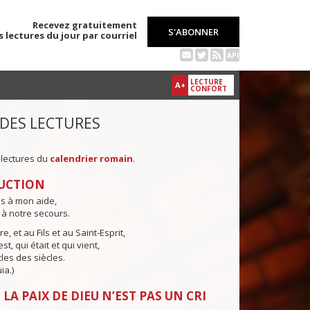
Recevez gratuitement
S'ABONNER
s lectures du jour par courriel
API
LECTURE
A+
CONFORT
 DES LECTURES
 lectures du
calendrier romain
.
UCTION
ns à mon aide,
 à notre secours.
e, et au Fils et au Saint-Esprit,
st, qui était et qui vient,
cles des siècles.
ia.)
LA PAIX DE DIEU N’EST PAS UN CRI