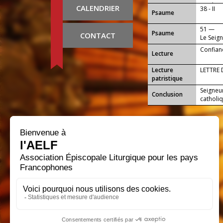
espéran
CALENDRIER
38 - II
Psaume
51 —
Psaume
CONTACT
Le Seign
sa venu
Confian
Lecture
Lecture
LETTRE 
patristique
Seigneur
Conclusion
catholi