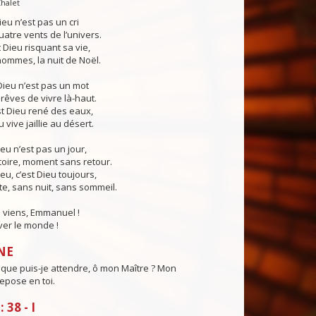
Chalet
ieu n’est pas un cri
atre vents de l’univers.
t Dieu risquant sa vie,
ommes, la nuit de Noël.
ieu n’est pas un mot
rêves de vivre là-haut.
st Dieu rené des eaux,
vive jaillie au désert.
ieu n’est pas un jour,
stoire, moment sans retour.
eu, c’est Dieu toujours,
e, sans nuit, sans sommeil.
ô viens, Emmanuel !
ver le monde !
NE
que puis-je attendre, ô mon Maître ? Mon
epose en toi.
38 - I