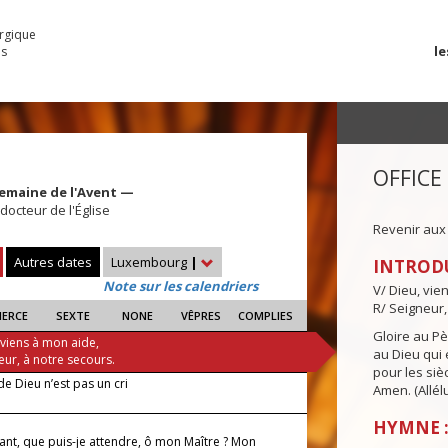
urgique
le
es
OFFICE
emaine de l'Avent —
docteur de l'Église
Revenir aux
Autres dates
Luxembourg
|
INTROD
Note sur les calendriers
V/ Dieu, vie
R/ Seigneur,
IERCE
SEXTE
NONE
VÊPRES
COMPLIES
Gloire au Pèr
 viens à mon aide,
au Dieu qui e
eur, à notre secours.
pour les siè
de Dieu n’est pas un cri
Amen. (Allélu
HYMNE : 
ant, que puis-je attendre, ô mon Maître ? Mon