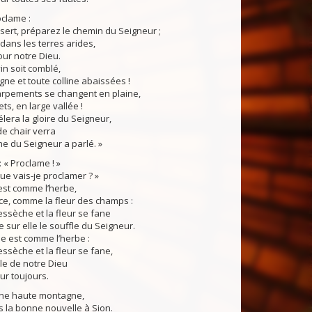
clame :
sert, préparez le chemin du Seigneur ;
 dans les terres arides,
ur notre Dieu.
in soit comblé,
ne et toute colline abaissées !
arpements se changent en plaine,
ts, en large vallée !
élera la gloire du Seigneur,
de chair verra
e du Seigneur a parlé. »
: « Proclame ! »
 Que vais-je proclamer ? »
est comme l’herbe,
ce, comme la fleur des champs :
essèche et la fleur se fane
sur elle le souffle du Seigneur.
le est comme l’herbe :
essèche et la fleur se fane,
le de notre Dieu
r toujours.
ne haute montagne,
es la bonne nouvelle à Sion.