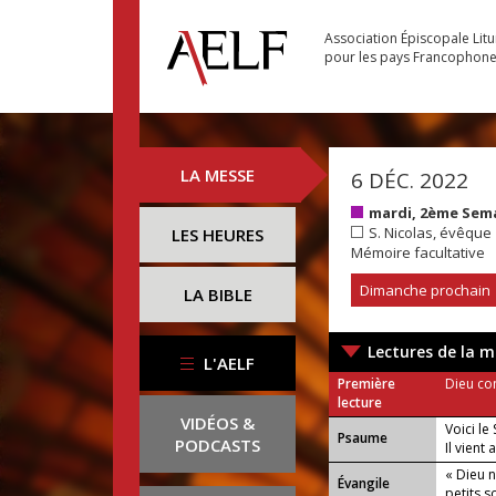
Association Épiscopale Lit
pour les pays Francophon
LA MESSE
6 DÉC. 2022
mardi, 2ème Sema
S. Nicolas, évêque
LES HEURES
Mémoire facultative
Dimanche prochain
LA BIBLE
Lectures de la m
L'AELF
Première
Dieu co
lecture
VIDÉOS &
Voici le
Psaume
PODCASTS
Il vient
« Dieu n
Évangile
petits s