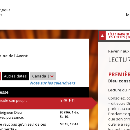
urgique
le
es
TÉLÉCHARGER
LES TEXTES (.
Revenir aux
ine de l'Avent —
LECTUR
PREMIÈR
Autres dates
Canada
|
Dieu conso
Note sur les calendriers
Lecture du l
esse
Consolez, c
nsole son peuple.
Is 40, 1-11
– dit votre D
parlez au c
 Seigneur Dieu !
95 (96), 1-2a,
Proclamez qu
3a.10...
 avec puissance.
que son crim
qu’elle a re
e veut pas qu’un seul de ces
Mt 18, 12-14
oit perdu »
le double po