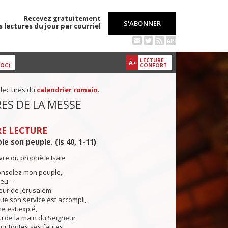
Recevez gratuitement
S'ABONNER
s lectures du jour par courriel
API
LECTURE
A+
DOC)
CONFORT
 lectures du
calendrier romain
.
ES DE LA MESSE
E LECTURE
le son peuple. (Is 40, 1-11)
ivre du prophète Isaïe
onsolez mon peuple,
ieu –
œur de Jérusalem.
e son service est accompli,
e est expié,
çu de la main du Seigneur
ur toutes ses fautes.