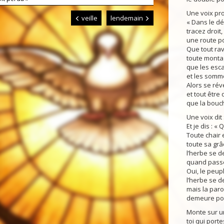
Une voix pro
veille
lendemain
« Dans le dé
tracez droit,
une route po
Que tout rav
toute montag
que les esc
et les somme
Alors se rév
et tout être 
que la bouch
Une voix dit 
Et je dis : «
Toute chair 
toute sa grâ
l’herbe se d
quand passe 
Oui, le peup
l’herbe se d
mais la paro
demeure pou
Monte sur u
toi qui port