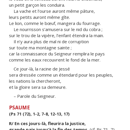
un petit garçon les conduira.
La vache et l’ourse auront même pâture,
leurs petits auront même gîte.
Le lion, comme le bœuf, mangera du fourrage.
Le nourrisson s’amusera sur le nid du cobra ;
sur le trou de la vipère, l’enfant étendra la main.
Il n’y aura plus de mal ni de corruption
sur toute ma montagne sainte ;
car la connaissance du Seigneur remplira le pays
comme les eaux recouvrent le fond de la mer.
Ce jour-là, la racine de Jessé
sera dressée comme un étendard pour les peuples,
les nations la chercheront,
et la gloire sera sa demeure.
– Parole du Seigneur.
PSAUME
(Ps 71 (72), 1-2, 7-8, 12-13, 17)
R/ En ces jours-là, fleurira la justice,
grande paix jusqu’à la fin des temps.
(cf. Ps 71, 7)