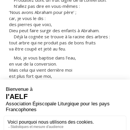
Produisez donc un fruit digne de la conversion.
N’allez pas dire en vous-mêmes :
‘Nous avons Abraham pour père’ ;
car, je vous le dis :
des pierres que voici,
Dieu peut faire surgir des enfants à Abraham.
Déjà la cognée se trouve à la racine des arbres :
tout arbre qui ne produit pas de bons fruits
va être coupé et jeté au feu.
Moi, je vous baptise dans l’eau,
en vue de la conversion.
Mais celui qui vient derrière moi
est plus fort que moi,
et je ne suis pas digne de lui retirer ses sandales.
Lui vous baptisera dans l’Esprit Saint et le feu.
Il tient dans sa main la pelle à vanner,
il va nettoyer son aire à battre le blé,
et il amassera son grain dans le grenier ;
quant à la paille,
il la brûlera au feu qui ne s’éteint pas. »
– Acclamons la Parole de Dieu.