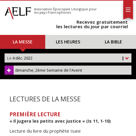
L'AELF
S'abonner
Association Épiscopale Liturgique
pour
les pays Francophones
Calendrier
Recevez gratuitement
Contact
les lectures du jour par courriel
LA MESSE
LES HEURES
LA BIBLE
Le
4 déc. 2022
|
dimanche, 2ème Semaine de l'Avent
LECTURES DE LA MESSE
PREMIÈRE LECTURE
« Il jugera les petits avec justice » (Is 11, 1-10)
Lecture du livre du prophète Isaïe