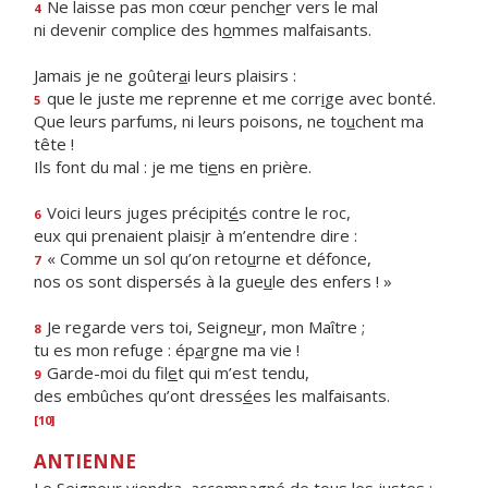
Ne laisse pas mon cœur pench
e
r vers le mal
4
ni devenir complice des h
o
mmes malfaisants.
Jamais je ne goûter
a
i leurs plaisirs :
que le juste me reprenne et me corr
i
ge avec bonté.
5
Que leurs parfums, ni leurs poisons, ne to
u
chent ma
tête !
Ils font du mal : je me ti
e
ns en prière.
Voici leurs juges précipit
é
s contre le roc,
6
eux qui prenaient plais
i
r à m’entendre dire :
« Comme un sol qu’on reto
u
rne et défonce,
7
nos os sont dispersés à la gue
u
le des enfers ! »
Je regarde vers toi, Seigne
u
r, mon Maître ;
8
tu es mon refuge : ép
a
rgne ma vie !
Garde-moi du fil
e
t qui m’est tendu,
9
des embûches qu’ont dress
é
es les malfaisants.
[10]
ANTIENNE