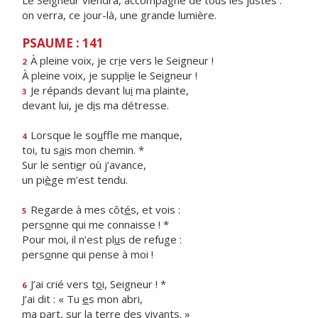
Le Seigneur viendra, accompagné de tous les justes :
on verra, ce jour-là, une grande lumière.
PSAUME : 141
À pleine voix, je cr
i
e vers le Seigneur !
2
À pleine voix, je suppl
i
e le Seigneur !
Je répands devant lu
i
ma plainte,
3
devant lui, je d
i
s ma détresse.
Lorsque le so
u
ffle me manque,
4
toi, tu s
a
is mon chemin. *
Sur le senti
e
r où j’avance,
un pi
è
ge m’est tendu.
Regarde à mes côt
é
s, et vois :
5
pers
o
nne qui me connaisse ! *
Pour moi, il n’est pl
u
s de refuge :
pers
o
nne qui pense à moi !
J’ai crié vers t
o
i, Seigneur ! *
6
J’ai dit : « Tu
e
s mon abri,
ma part, sur la t
e
rre des vivants. »