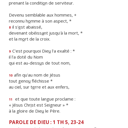
prenant la conditi
o
n de serviteur.
Devenu semblable aux hommes, +
reconnu h
o
mme à son aspect, *
il s'
e
st abaissé,
8
devenant obéiss
a
nt jusqu'à la mort, *
et la m
o
rt de la croix.
C'est pourquoi Die
u
l'a exalté : *
9
il l'a doté du Nom
qui est au-dess
u
s de tout nom,
afin qu'au nom de Jésus
10
tout geno
u
fléchisse *
au ciel, sur t
e
rre et aux enfers,
et que toute langue proclame :
11
« Jésus Chr
i
st est Seigneur » *
à la gloire de Die
u
le Père.
PAROLE DE DIEU : 1 TH 5, 23-24