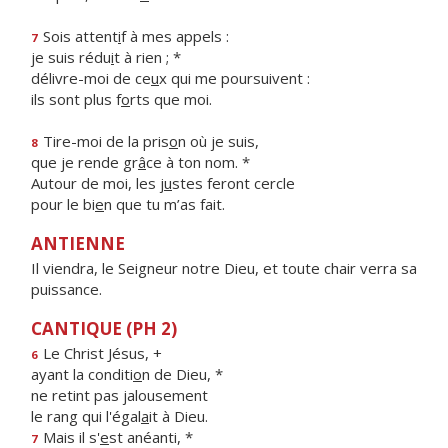
Sois attent
i
f à mes appels :
7
je suis rédu
i
t à rien ; *
délivre-moi de ce
u
x qui me poursuivent :
ils sont plus f
o
rts que moi.
Tire-moi de la pris
o
n où je suis,
8
que je rende gr
â
ce à ton nom. *
Autour de moi, les j
u
stes feront cercle
pour le bi
e
n que tu m’as fait.
ANTIENNE
Il viendra, le Seigneur notre Dieu, et toute chair verra sa
puissance.
CANTIQUE (PH 2)
Le Christ Jésus, +
6
ayant la conditi
o
n de Dieu, *
ne retint pas jalousement
le rang qui l'égal
a
it à Dieu.
Mais il s'
e
st anéanti, *
7