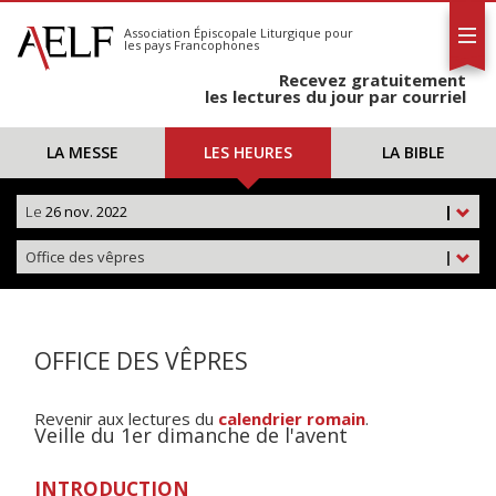
L'AELF
S'abonner
Association Épiscopale Liturgique
pour
les pays Francophones
Calendrier
Recevez gratuitement
Contact
les lectures du jour par courriel
LA MESSE
LES HEURES
LA BIBLE
Le
26 nov. 2022
|
Office des vêpres
|
OFFICE DES VÊPRES
Revenir aux lectures du
calendrier romain
.
Veille du 1er dimanche de l'avent
INTRODUCTION