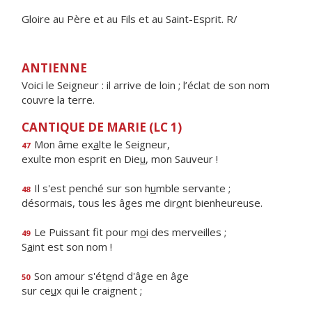
Gloire au Père et au Fils et au Saint-Esprit. R/
ANTIENNE
Voici le Seigneur : il arrive de loin ; l’éclat de son nom
couvre la terre.
CANTIQUE DE MARIE (LC 1)
Mon âme ex
a
lte le Seigneur,
47
exulte mon esprit en Die
u
, mon Sauveur !
Il s'est penché sur son h
u
mble servante ;
48
désormais, tous les âges me dir
o
nt bienheureuse.
Le Puissant fit pour m
o
i des merveilles ;
49
S
a
int est son nom !
Son amour s'ét
e
nd d'âge en âge
50
sur ce
u
x qui le craignent ;