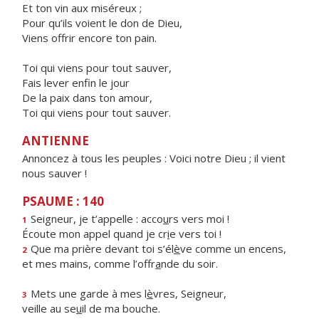
Et ton vin aux miséreux ;
Pour qu’ils voient le don de Dieu,
Viens offrir encore ton pain.
Toi qui viens pour tout sauver,
Fais lever enfin le jour
De la paix dans ton amour,
Toi qui viens pour tout sauver.
ANTIENNE
Annoncez à tous les peuples : Voici notre Dieu ; il vient
nous sauver !
PSAUME : 140
Seigneur, je t’appelle : acco
u
rs vers moi !
1
Écoute mon appel quand je cr
i
e vers toi !
Que ma prière devant toi s’él
è
ve comme un encens,
2
et mes mains, comme l’offr
a
nde du soir.
Mets une garde à mes l
è
vres, Seigneur,
3
veille au se
u
il de ma bouche.