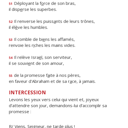
Déployant la f
o
rce de son bras,
51
il disp
e
rse les superbes.
Il renverse les puiss
a
nts de leurs trônes,
52
il él
è
ve les humbles.
Il comble de bi
e
ns les affamés,
53
renvoie les r
i
ches les mains vides.
Il relève Isra
ë
l, son serviteur,
54
il se souvi
e
nt de son amour,
de la promesse f
a
ite à nos pères,
55
en faveur d'Abraham et de sa r
a
ce, à jamais.
INTERCESSION
Levons les yeux vers celui qui vient et, joyeux
d’attendre son jour, demandons-lui d’accomplir sa
promesse :
R/ Viens, Seigneur, ne tarde plus !