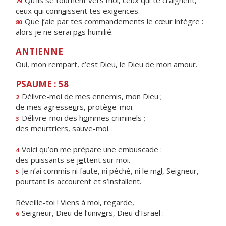
Qu’ils se tournent vers m
o
i, ceux qui te craignent,
79
ceux qui conn
a
issent tes exigences.
Que j’aie par tes commandem
e
nts le cœur intègre :
80
alors je ne serai p
a
s humilié.
ANTIENNE
Oui, mon rempart, c’est Dieu, le Dieu de mon amour.
PSAUME : 58
Délivre-moi de mes ennem
i
s, mon Dieu ;
2
de mes agresse
u
rs, protège-moi.
Délivre-moi des h
o
mmes criminels ;
3
des meurtri
e
rs, sauve-moi.
Voici qu’on me prép
a
re une embuscade :
4
des puissants se j
e
ttent sur moi.
Je n’ai commis ni faute, ni péché, ni le m
a
l, Seigneur,
5
pourtant ils acco
u
rent et s’installent.
Réveille-toi ! Viens à m
o
i, regarde,
Seigneur, Dieu de l’univ
e
rs, Dieu d’Israël :
6