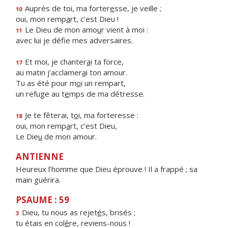
Auprès de toi, ma forter
e
sse, je veille ;
10
oui, mon remp
a
rt, c’est Dieu !
Le Dieu de mon amo
u
r vient à moi :
11
avec lui je déf
e mes adversaires.
Et moi, je chanter
a
i ta force,
17
au matin j’acclamer
a
i ton amour.
Tu as été pour m
o
i un rempart,
un refuge au t
e
mps de ma détresse.
Je te fêterai, t
o
i, ma forteresse :
18
oui, mon remp
a
rt, c’est Dieu,
Le Die
u
de mon amour.
ANTIENNE
Heureux l’homme que Dieu éprouve ! Il a frappé ; sa
main guérira.
PSAUME : 59
Dieu, tu nous as rejet
é
s, brisés ;
3
tu étais en col
è
re, reviens-nous !