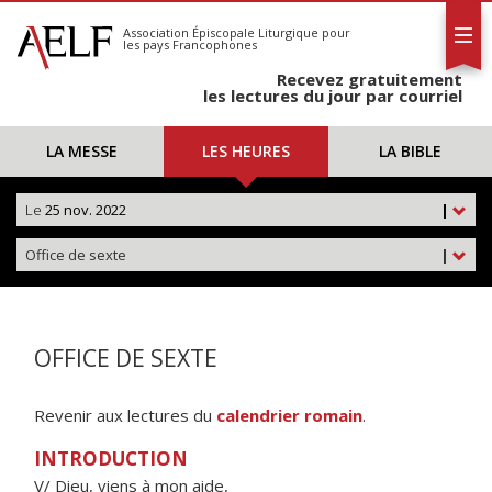
L'AELF
S'abonner
Association Épiscopale Liturgique
pour
les pays Francophones
Calendrier
Recevez gratuitement
Contact
les lectures du jour par courriel
LA MESSE
LES HEURES
LA BIBLE
Le
25 nov. 2022
|
Office de sexte
|
OFFICE DE SEXTE
Revenir aux lectures du
calendrier romain
.
INTRODUCTION
V/ Dieu, viens à mon aide,