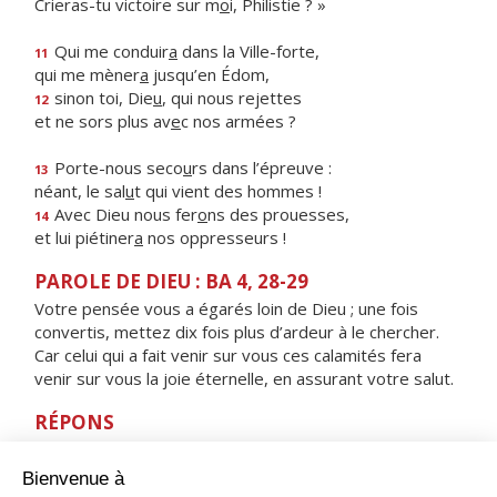
Crieras-tu victoire sur m
o
i, Philistie ? »
Qui me conduir
a
dans la Ville-forte,
11
qui me mèner
a
jusqu’en Édom,
sinon toi, Die
u
, qui nous rejettes
12
et ne sors plus av
e
c nos armées ?
Porte-nous seco
u
rs dans l’épreuve :
13
néant, le sal
u
t qui vient des hommes !
Avec Dieu nous fer
o
ns des prouesses,
14
et lui piétiner
a
nos oppresseurs !
PAROLE DE DIEU : BA 4, 28-29
Votre pensée vous a égarés loin de Dieu ; une fois
convertis, mettez dix fois plus d’ardeur à le chercher.
Car celui qui a fait venir sur vous ces calamités fera
venir sur vous la joie éternelle, en assurant votre salut.
RÉPONS
V/
Près du Seigneur est l’amour,
près de lui abonde le rachat.