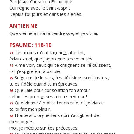
Par Jésus Christ ton Fils unique
Qui règne avec le Saint-Esprit
Depuis toujours et dans les siècles.
ANTIENNE
Que vienne à moi ta tendresse, et je vivrai.
PSAUME : 118-10
Tes mains m’ont façonn
é
, affermi ;
73
éclaire-moi, que j’appr
e
nne tes volontés.
À me voir, ceux qui te cr
a
ignent se réjouissent,
74
car j’esp
è
re en ta parole.
Seigneur, je le sais, tes décisi
o
ns sont justes ;
75
tu es fid
è
le quand tu m’éprouves.
Que j’aie pour consolati
o
n ton amour
76
selon tes prom
e
sses à ton serviteur !
Que vienne à moi ta tendr
e
sse, et je vivrai :
77
ta l
o
i fait mon plaisir.
Honte aux orgueilleux qui m’acc
a
blent de
78
mensonges ;
moi, je méd
i
te sur tes préceptes.