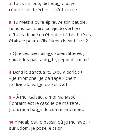
Tu as secoué, disloqu
é
le pays ;
4
répare ses br
è
ches : il s’effondre.
Tu mets à dure épre
u
ve ton peuple,
5
tu nous fais boire un v
i
n de vertige.
Tu as donné un étend
a
rd à tes fidèles,
6
était-ce pour qu’ils fu
i
ent devant l’arc ?
Que tes bien-aim
é
s soient libérés ;
7
sauve-les par ta dr
o
ite, réponds-nous !
Dans le sanctuaire, Die
u
a parlé : +
8
« Je triomphe ! Je part
a
ge Sichem,
je divise la vall
é
e de Soukkôt.
« À moi Galaad, à m
o
i Manassé ! +
9
Éphraïm est le c
a
sque de ma tête,
Juda, mon bât
o
n de commandement.
« Moab est le bass
i
n où je me lave ; +
10
sur Édom, je p
o
se le talon.