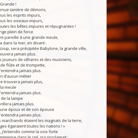
 Grande !
venue tanière de démons,
ous les esprits impurs,
ous les oiseaux impurs,
outes les bêtes impures et répugnantes !
ge plein de force
rre pareille à une grande meule,
ta dans la mer, en disant :
 coup, sera précipitée Babylone, la grande ville,
rouvera jamais plus.
 joueurs de cithares et des musiciens,
de flûte et de trompette,
s’entendra jamais plus.
an d’aucun métier
se trouvera jamais plus,
e la meule
s’entendra jamais plus.
de la lampe
rillera jamais plus.
jeune époux et de son épouse
s’entendra jamais plus.
s marchands étaient les magnats de la terre,
èges égaraient toutes les nations ! »
j’entendis comme la voix forte
immense dans le ciel, qui proclamait :