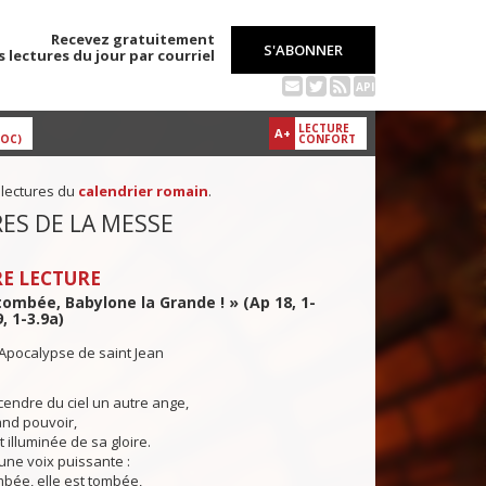
Recevez gratuitement
S'ABONNER
s lectures du jour par courriel
API
LECTURE
A+
DOC)
CONFORT
 lectures du
calendrier romain
.
ES DE LA MESSE
E LECTURE
 tombée, Babylone la Grande ! » (Ap 18, 1-
9, 1-3.9a)
'Apocalypse de saint Jean
endre du ciel un autre ange,
and pouvoir,
ut illuminée de sa gloire.
’une voix puissante :
ombée, elle est tombée,