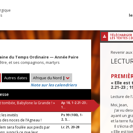
urgique
le
es
TÉLÉCHARGER
LES TEXTES (.
Revenir aux
aine du Temps Ordinaire — Année Paire
LECTUR
rêtre, et ses compagnons, martyrs
PREMIÈR
Autres dates
Afrique du Nord
|
« Elle est
Note sur les calendriers
2.21-23 ; 1
esse
Lecture de l
st tombée, Babylone la Grande ! »
Ap 18, 1-2.21-23 ;
Moi, Jean,
1...
j’ai vu desc
les invités
Ps 99 (100), 1-
ayant un gr
2, 3,...
s des noces de l’Agneau !
et la terre f
Il s’écria d
alem sera foulée aux pieds par
Lc 21, 20-28
« Elle est t
ns, jusqu’à ce que leur...