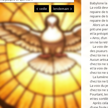
Babylone la
La voilà de
veille
lendemain
repaire de t
repaire de t
repaire de t
Alors un an
prit une pie
et la précipi
« Ainsi, d’un
on ne la ret
La voix des
des joueurs 
chez toi ne 
Aucun artis
chez toi ne 
et la voix d
chez toi ne 
La lumière 
chez toi ne b
La voix du 
chez toi ne 
Pourtant, te
et tes sortil
Après cela, 
d’une foule 