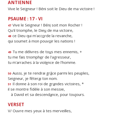
ANTIENNE
Vive le Seigneur ! Béni soit le Dieu de ma victoire !
PSAUME : 17 - VI
Vive le Seigneur ! Bén
i
soit mon Rocher !
47
Qu'il triomphe, le Die
u
de ma victoire,
ce Dieu qui m'acc
o
rde la revanche,
48
qui soumet à mon pouv
o
ir les nations !
Tu me délivres de to
u
s mes ennemis, +
49
tu me fais triomph
e
r de l'agresseur,
tu m'arraches à la viol
e
nce de l'homme.
Aussi, je te rendrai gr
â
ce parmi les peuples,
50
Seigneur, je fêter
a
i ton nom.
Il donne à son roi de gr
a
ndes victoires, *
51
il se montre fidèle à son messie,
à David et sa descend
a
nce, pour toujours.
VERSET
V/ Ouvre mes yeux à tes merveilles,