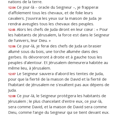
nations de la terre.
Ce jour-là – oracle du Seigneur –, je frapperai
12.04
d’affolement tous les chevaux, et de folie leurs
cavaliers. J’ouvrirai les yeux sur la maison de Juda. Je
rendrai aveugles tous les chevaux des peuples.
Alors les chefs de Juda diront en leur cœur : « Pour
12.05
les habitants de Jérusalem, la force est dans le Seigneur
de l’univers, leur Dieu. »
Ce jour-là, je ferai des chefs de Juda un brasier
12.06
allumé sous du bois, une torche allumée dans des
gerbes. Ils dévoreront à droite et à gauche tous les
peuples d’alentour. Et Jérusalem demeurera habitée au
même lieu, à Jérusalem.
Le Seigneur sauvera d’abord les tentes de Juda,
12.07
pour que la fierté de la maison de David et la fierté de
l’habitant de Jérusalem ne s’exaltent pas aux dépens de
Juda.
Ce jour-là, le Seigneur protégera les habitants de
12.08
Jérusalem ; le plus chancelant d’entre eux, ce jour-là,
sera comme David, et la maison de David sera comme
Dieu, comme l’ange du Seigneur qui se tient devant eux.