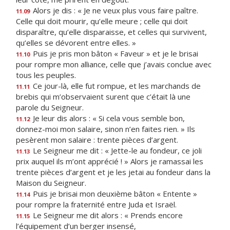
Alors je dis : « Je ne veux plus vous faire paître.
11.09
Celle qui doit mourir, qu’elle meure ; celle qui doit
disparaître, qu’elle disparaisse, et celles qui survivent,
qu’elles se dévorent entre elles. »
Puis je pris mon bâton « Faveur » et je le brisai
11.10
pour rompre mon alliance, celle que j’avais conclue avec
tous les peuples.
Ce jour-là, elle fut rompue, et les marchands de
11.11
brebis qui m’observaient surent que c’était là une
parole du Seigneur.
Je leur dis alors : « Si cela vous semble bon,
11.12
donnez-moi mon salaire, sinon n’en faites rien. » Ils
pesèrent mon salaire : trente pièces d’argent.
Le Seigneur me dit : « Jette-le au fondeur, ce joli
11.13
prix auquel ils m’ont apprécié ! » Alors je ramassai les
trente pièces d’argent et je les jetai au fondeur dans la
Maison du Seigneur.
Puis je brisai mon deuxième bâton « Entente »
11.14
pour rompre la fraternité entre Juda et Israël.
Le Seigneur me dit alors : « Prends encore
11.15
l’équipement d’un berger insensé,