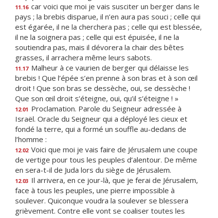
car voici que moi je vais susciter un berger dans le
11.16
pays ; la brebis disparue, il n’en aura pas souci ; celle qui
est égarée, il ne la cherchera pas ; celle qui est blessée,
il ne la soignera pas ; celle qui est épuisée, il ne la
soutiendra pas, mais il dévorera la chair des bêtes
grasses, il arrachera même leurs sabots.
Malheur à ce vaurien de berger qui délaisse les
11.17
brebis ! Que l’épée s’en prenne à son bras et à son œil
droit ! Que son bras se dessèche, oui, se dessèche !
Que son œil droit s’éteigne, oui, qu’il s’éteigne ! »
Proclamation. Parole du Seigneur adressée à
12.01
Israël. Oracle du Seigneur qui a déployé les cieux et
fondé la terre, qui a formé un souffle au-dedans de
l’homme :
Voici que moi je vais faire de Jérusalem une coupe
12.02
de vertige pour tous les peuples d’alentour. De même
en sera-t-il de Juda lors du siège de Jérusalem.
Il arrivera, en ce jour-là, que je ferai de Jérusalem,
12.03
face à tous les peuples, une pierre impossible à
soulever. Quiconque voudra la soulever se blessera
grièvement. Contre elle vont se coaliser toutes les