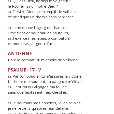
Qui est Dieu, horm
i
s le Seigneur ?
32
le Rocher, sin
o
n notre Dieu ?
C'est le Dieu qui m'empl
i
t de vaillance
33
et m'indique un chem
i
n sans reproche.
Il me donne l'agilit
é
du chamois,
34
il me tient debo
u
t sur les hauteurs,
il exerce mes m
a
ins à combattre
35
et mon bras, à t
e
ndre l'arc.
ANTIENNE
Pour le combat, tu m'emplis de vaillance.
PSAUME : 17 - V
Par ton bouclier tu m'ass
u
res la victoire,
36
ta droite me soutient, ta pati
e
nce m'élève.
C'est toi qui all
o
nges ma foulée
37
sans que faibl
i
ssent mes chevilles.
Je poursuis mes ennem
i
s, je les rejoins,
38
je ne reviens qu'apr
è
s leur défaite ;
je les abats : ils ne pourr
o
nt se relever ;
39