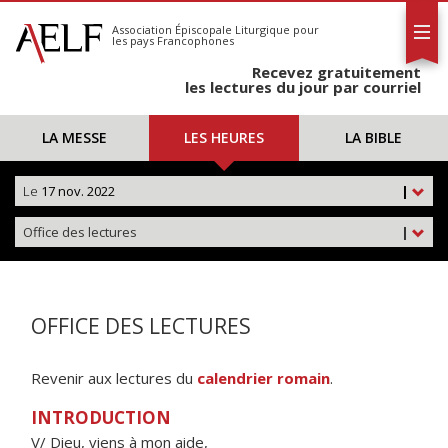
L'AELF
S'abonner
Association Épiscopale Liturgique
pour
les pays Francophones
Calendrier
Recevez gratuitement
Contact
les lectures du jour par courriel
LA MESSE
LES HEURES
LA BIBLE
Le
17 nov. 2022
|
Office des lectures
|
OFFICE DES LECTURES
Revenir aux lectures du
calendrier romain
.
INTRODUCTION
V/ Dieu, viens à mon aide,