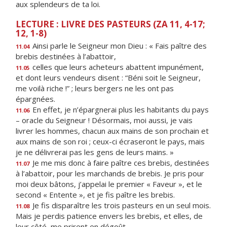
aux splendeurs de ta loi.
LECTURE : LIVRE DES PASTEURS (ZA 11, 4-17;
12, 1-8)
Ainsi parle le Seigneur mon Dieu : « Fais paître des
11.04
brebis destinées à l’abattoir,
celles que leurs acheteurs abattent impunément,
11.05
et dont leurs vendeurs disent : “Béni soit le Seigneur,
me voilà riche !” ; leurs bergers ne les ont pas
épargnées.
En effet, je n’épargnerai plus les habitants du pays
11.06
– oracle du Seigneur ! Désormais, moi aussi, je vais
livrer les hommes, chacun aux mains de son prochain et
aux mains de son roi ; ceux-ci écraseront le pays, mais
je ne délivrerai pas les gens de leurs mains. »
Je me mis donc à faire paître ces brebis, destinées
11.07
à l’abattoir, pour les marchands de brebis. Je pris pour
moi deux bâtons, j’appelai le premier « Faveur », et le
second « Entente », et je fis paître les brebis.
Je fis disparaître les trois pasteurs en un seul mois.
11.08
Mais je perdis patience envers les brebis, et elles, de
leur côté, me prirent en dégoût.