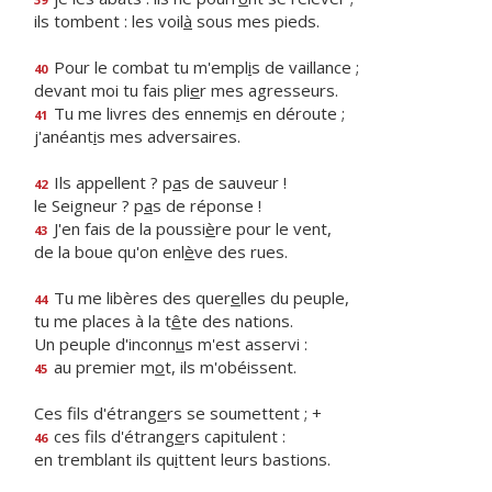
ils tombent : les voil
à
sous mes pieds.
Pour le combat tu m'empl
i
s de vaillance ;
40
devant moi tu fais pli
e
r mes agresseurs.
Tu me livres des ennem
i
s en déroute ;
41
j'anéant
i
s mes adversaires.
Ils appellent ? p
a
s de sauveur !
42
le Seigneur ? p
a
s de réponse !
J'en fais de la poussi
è
re pour le vent,
43
de la boue qu'on enl
è
ve des rues.
Tu me libères des quer
e
lles du peuple,
44
tu me places à la t
ê
te des nations.
Un peuple d'inconn
u
s m'est asservi :
au premier m
o
t, ils m'obéissent.
45
Ces fils d'étrang
e
rs se soumettent ; +
ces fils d'étrang
e
rs capitulent :
46
en tremblant ils qu
i
ttent leurs bastions.