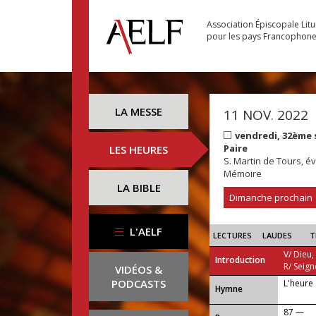
Association Épiscopale Lit
pour les pays Francophon
LA MESSE
11 NOV. 2022
vendredi, 32ème
Paire
LES HEURES
S. Martin de Tours, 
Mémoire
LA BIBLE
Dimanche prochain
L'AELF
LECTURES
LAUDES
T
V/ Dieu,
Introduction
R/ Seign
VIDÉOS &
PODCASTS
L'heure 
...
Hymne
87 —