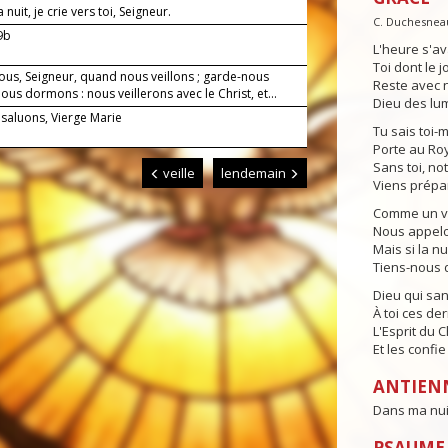
nuit, je crie vers toi, Seigneur.
C. Duchesnea
-9b
L'heure s'av
Toi dont le j
ous, Seigneur, quand nous veillons ; garde-nous
Reste avec n
us dormons : nous veillerons avec le Christ, et...
Dieu des lum
 saluons, Vierge Marie
Tu sais toi-
Porte au Ro
Sans toi, no
veille
lendemain
Viens prépa
Comme un vei
Nous appelon
Mais si la n
Tiens-nous d
Dieu qui sa
À toi ces der
L'Esprit du 
Et les confi
ANTIEN
Dans ma nuit,
PSAUME 