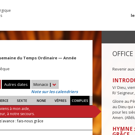
urgique
le
es
OFFICE
 semaine du Temps Ordinaire — Année
évêque
Revenir aux
INTROD
Autres dates
Monaco
|
V/ Dieu, vie
Note sur les calendriers
R/ Seigneur,
IERCE
SEXTE
NONE
VÊPRES
COMPLIES
Gloire au Pèr
au Dieu qui e
 viens à mon aide,
pour les siè
eur, à notre secours.
Amen. (Allélu
s'avance : fais-nous grâce
HYMNE :
GRÂCE