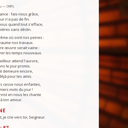
u — CNPL
ance : fais-nous grâce,
our n'a pas de fin.
ous quand tout s'efface,
ières sans déclin.
même où sont nos peines :
yaume nos travaux.
tre œuvre serait vaine :
rer les temps nouveaux.
lleur attend l'aurore,
s le jour promis.
uit demeure encore,
éjà pour tes amis.
ns cesse nous enfantes,
niers mots du jour !
Christ en nous les chante
e à ton amour.
NE
 je crie vers toi, Seigneur.
: 87