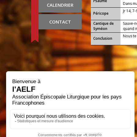
Psaume
Dans ma 
CALENDRIER
Jr 14, 7
Péricope
CONTACT
Cantique de
Sauve-n
Syméon
quand no
Nous te
Conclusion