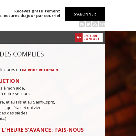
Recevez gratuitement
S'ABONNER
s lectures du jour par courriel
API
LECTURE
A+
CONFORT
 DES COMPLIES
 lectures du
calendrier romain
.
UCTION
ns à mon aide,
 à notre secours.
e, et au Fils et au Saint-Esprit,
st, qui était et qui vient,
cles des siècles.
ia.)
 L'HEURE S'AVANCE : FAIS-NOUS