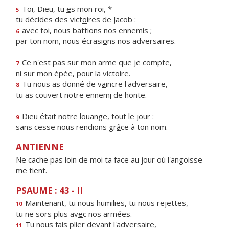
Toi, Dieu, tu
e
s mon roi, *
5
tu décides des vict
o
ires de Jacob :
avec toi, nous batti
o
ns nos ennemis ;
6
par ton nom, nous écrasi
o
ns nos adversaires.
Ce n'est pas sur mon
a
rme que je compte,
7
ni sur mon ép
é
e, pour la victoire.
Tu nous as donné de v
a
incre l'adversaire,
8
tu as couvert notre ennem
i
de honte.
Dieu était notre lou
a
nge, tout le jour :
9
sans cesse nous rendions gr
â
ce à ton nom.
ANTIENNE
Ne cache pas loin de moi ta face au jour où l'angoisse
me tient.
PSAUME : 43 - II
Maintenant, tu nous humil
i
es, tu nous rejettes,
10
tu ne sors plus av
e
c nos armées.
Tu nous fais pli
e
r devant l'adversaire,
11