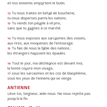
et nos ennemis emp
o
rtent le butin.
Tu nous traites en bét
a
il de boucherie,
12
tu nous disperses parm
i
les nations.
Tu vends ton pe
u
ple à vil prix,
13
sans que tu g
a
gnes à ce marché.
Tu nous exposes aux sarc
a
smes des voisins,
14
aux rires, aux moquer
i
es de l'entourage.
Tu fais de nous la f
a
ble des nations ;
15
les étrangers ha
u
ssent les épaules.
Tout le jour, ma déché
a
nce est devant moi,
16
la honte co
u
vre mon visage,
sous les sarcasmes et les cr
i
s de blasphème,
17
sous les yeux de l'ennem
i
qui se venge.
ANTIENNE
Lève-toi, Seigneur, aide-nous. Ne nous rejette pas
jusqu'à la fin.