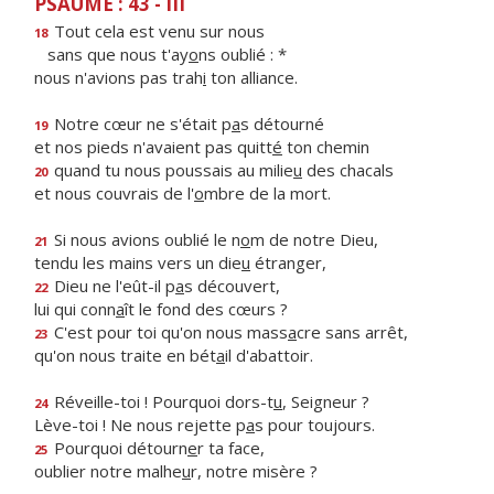
PSAUME : 43 - III
Tout cela est venu sur nous
18
sans que nous t'ay
o
ns oublié : *
nous n'avions pas trah
i
ton alliance.
Notre cœur ne s'était p
a
s détourné
19
et nos pieds n'avaient pas quitt
é
ton chemin
quand tu nous poussais au milie
u
des chacals
20
et nous couvrais de l'
o
mbre de la mort.
Si nous avions oublié le n
o
m de notre Dieu,
21
tendu les mains vers un die
u
étranger,
Dieu ne l'eût-il p
a
s découvert,
22
lui qui conn
a
ît le fond des cœurs ?
C'est pour toi qu'on nous mass
a
cre sans arrêt,
23
qu'on nous traite en bét
a
il d'abattoir.
Réveille-toi ! Pourquoi dors-t
u
, Seigneur ?
24
Lève-toi ! Ne nous rejette p
a
s pour toujours.
Pourquoi détourn
e
r ta face,
25
oublier notre malhe
u
r, notre misère ?