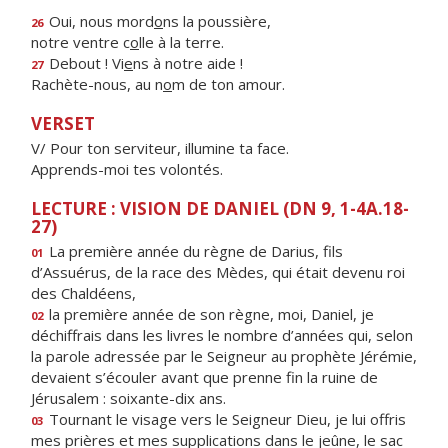
Oui, nous mord
o
ns la poussière,
26
notre ventre c
o
lle à la terre.
Debout ! Vi
e
ns à notre aide !
27
Rachète-nous, au n
o
m de ton amour.
VERSET
V/ Pour ton serviteur, illumine ta face.
Apprends-moi tes volontés.
LECTURE : VISION DE DANIEL (DN 9, 1-4A.18-
27)
La première année du règne de Darius, fils
01
d’Assuérus, de la race des Mèdes, qui était devenu roi
des Chaldéens,
la première année de son règne, moi, Daniel, je
02
déchiffrais dans les livres le nombre d’années qui, selon
la parole adressée par le Seigneur au prophète Jérémie,
devaient s’écouler avant que prenne fin la ruine de
Jérusalem : soixante-dix ans.
Tournant le visage vers le Seigneur Dieu, je lui offris
03
mes prières et mes supplications dans le jeûne, le sac