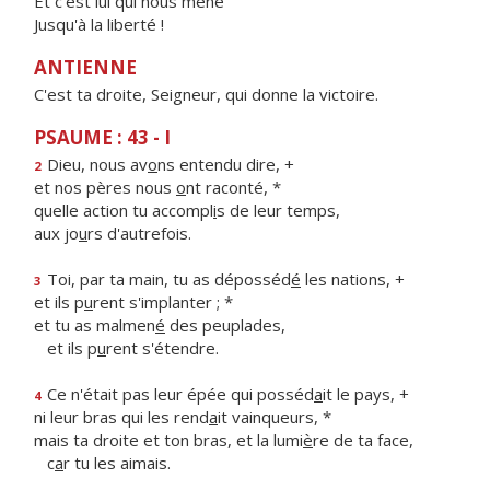
Et c'est lui qui nous mène
Jusqu'à la liberté !
ANTIENNE
C'est ta droite, Seigneur, qui donne la victoire.
PSAUME : 43 - I
Dieu, nous av
o
ns entendu dire, +
2
et nos pères nous
o
nt raconté, *
quelle action tu accompl
i
s de leur temps,
aux jo
u
rs d'autrefois.
Toi, par ta main, tu as déposséd
é
les nations, +
3
et ils p
u
rent s'implanter ; *
et tu as malmen
é
des peuplades,
et ils p
u
rent s'étendre.
Ce n'était pas leur épée qui posséd
a
it le pays, +
4
ni leur bras qui les rend
a
it vainqueurs, *
mais ta droite et ton bras, et la lumi
è
re de ta face,
c
a
r tu les aimais.