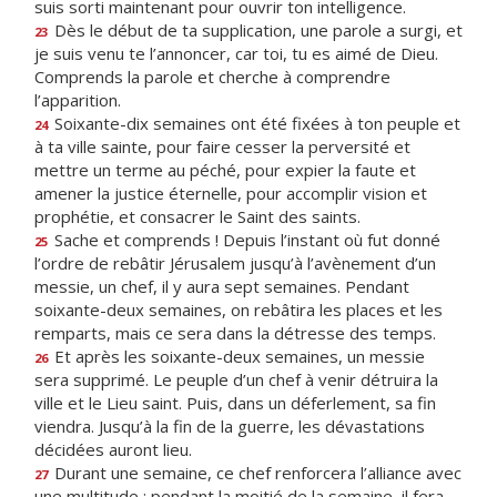
suis sorti maintenant pour ouvrir ton intelligence.
Dès le début de ta supplication, une parole a surgi, et
23
je suis venu te l’annoncer, car toi, tu es aimé de Dieu.
Comprends la parole et cherche à comprendre
l’apparition.
Soixante-dix semaines ont été fixées à ton peuple et
24
à ta ville sainte, pour faire cesser la perversité et
mettre un terme au péché, pour expier la faute et
amener la justice éternelle, pour accomplir vision et
prophétie, et consacrer le Saint des saints.
Sache et comprends ! Depuis l’instant où fut donné
25
l’ordre de rebâtir Jérusalem jusqu’à l’avènement d’un
messie, un chef, il y aura sept semaines. Pendant
soixante-deux semaines, on rebâtira les places et les
remparts, mais ce sera dans la détresse des temps.
Et après les soixante-deux semaines, un messie
26
sera supprimé. Le peuple d’un chef à venir détruira la
ville et le Lieu saint. Puis, dans un déferlement, sa fin
viendra. Jusqu’à la fin de la guerre, les dévastations
décidées auront lieu.
Durant une semaine, ce chef renforcera l’alliance avec
27
une multitude ; pendant la moitié de la semaine, il fera