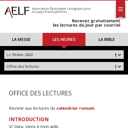
L'AELF
S'abonner
Association Épiscopale Liturgique
pour
les pays Francophones
Calendrier
Recevez gratuitement
Contact
les lectures du jour par courriel
LA MESSE
LES HEURES
LA BIBLE
Le
10 nov. 2022
|
Office des lectures
|
OFFICE DES LECTURES
Revenir aux lectures du
calendrier romain
.
INTRODUCTION
V/ Dieu, viens à mon aide,