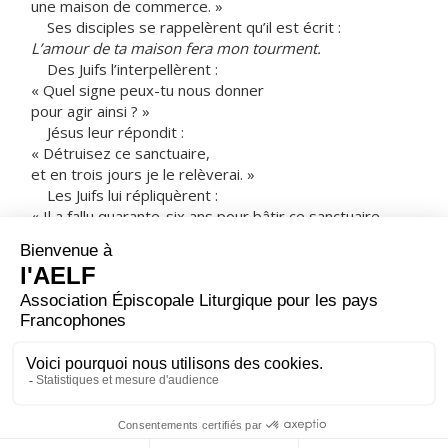
une maison de commerce. »
Ses disciples se rappelèrent qu’il est écrit :
L’amour de ta maison fera mon tourment.
Des Juifs l’interpellèrent :
« Quel signe peux-tu nous donner
pour agir ainsi ? »
Jésus leur répondit :
« Détruisez ce sanctuaire,
et en trois jours je le relèverai. »
Les Juifs lui répliquèrent :
« Il a fallu quarante-six ans pour bâtir ce sanctuaire,
et toi, en trois jours tu le relèverais ! »
Mais lui parlait du sanctuaire de son corps.
Aussi, quand il se réveilla d’entre les morts,
ses disciples se rappelèrent qu’il avait dit cela ;
ils crurent à l’Écriture
et à la parole que Jésus avait dite.
– Acclamons la Parole de Dieu.