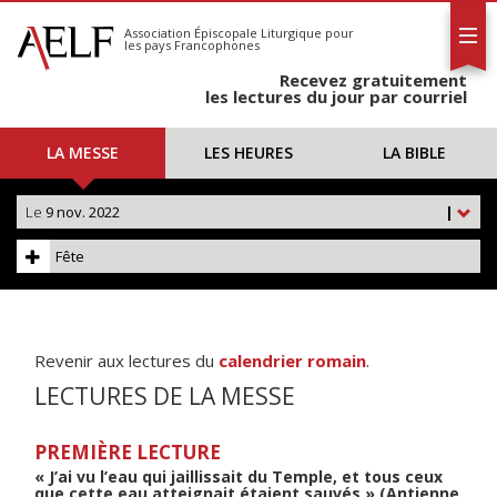
L'AELF
S'abonner
Association Épiscopale Liturgique
pour
les pays Francophones
Calendrier
Recevez gratuitement
Contact
les lectures du jour par courriel
LA MESSE
LES HEURES
LA BIBLE
Le
9 nov. 2022
|
Fête
Revenir aux lectures du
calendrier romain
.
LECTURES DE LA MESSE
PREMIÈRE LECTURE
« J’ai vu l’eau qui jaillissait du Temple, et tous ceux
que cette eau atteignait étaient sauvés » (Antienne