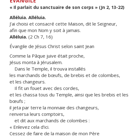
ÉVANGILE
« Il parlait du sanctuaire de son corps » (Jn 2, 13-22)
Alléluia. Alléluia.
J’ai choisi et consacré cette Maison, dit le Seigneur,
afin que mon Nom y soit à jamais.
Alléluia.
(2 Ch 7, 16)
Évangile de Jésus Christ selon saint Jean
Comme la Pâque juive était proche,
Jésus monta à Jérusalem.
Dans le Temple, il trouva installés
les marchands de bœufs, de brebis et de colombes,
et les changeurs.
Il fit un fouet avec des cordes,
et les chassa tous du Temple, ainsi que les brebis et les
bœufs ;
il jeta par terre la monnaie des changeurs,
renversa leurs comptoirs,
et dit aux marchands de colombes :
« Enlevez cela d’ici.
Cessez de faire de la maison de mon Père