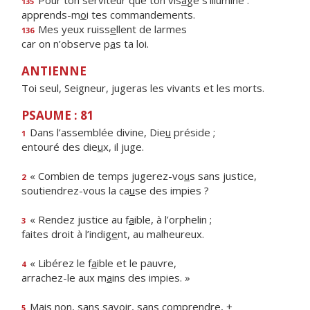
Pour ton serviteur que ton vis
a
ge s’illumine :
135
apprends-m
o
i tes commandements.
Mes yeux ruiss
e
llent de larmes
136
car on n’observe p
a
s ta loi.
ANTIENNE
Toi seul, Seigneur, jugeras les vivants et les morts.
PSAUME : 81
Dans l’assemblée divine, Die
u
préside ;
1
entouré des die
u
x, il juge.
« Combien de temps jugerez-vo
u
s sans justice,
2
soutiendrez-vous la ca
u
se des impies ?
« Rendez justice au f
a
ible, à l’orphelin ;
3
faites droit à l’indig
e
nt, au malheureux.
« Libérez le f
a
ible et le pauvre,
4
arrachez-le aux m
a
ins des impies. »
Mais non, sans sav
o
ir, sans comprendre, +
5