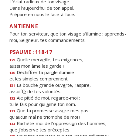
L'éclat radieux de ton visage.
Dans l'aujourd'hui de ton appel,
Prépare en nous le face-à-face.
ANTIENNE
Pour ton serviteur, que ton visage s'illumine : apprends-
moi, Seigneur, tes commandements.
PSAUME : 118-17
Quelle merv
e
ille, tes exigences,
129
aussi mon
â
me les garde !
Déchiffrer ta par
o
le illumine
130
et les s
i
mples comprennent.
La bouche grande ouv
e
rte, j’aspire,
131
assoiff
é
de tes volontés.
Aie pitié de m
o
i, regarde-moi :
132
tu le fais pour qui
a
ime ton nom.
Que ta promesse ass
u
re mes pas :
133
qu’aucun mal ne tri
o
mphe de moi !
Rachète-moi de l’oppressi
o
n des hommes,
134
que j’obs
e
rve tes préceptes.