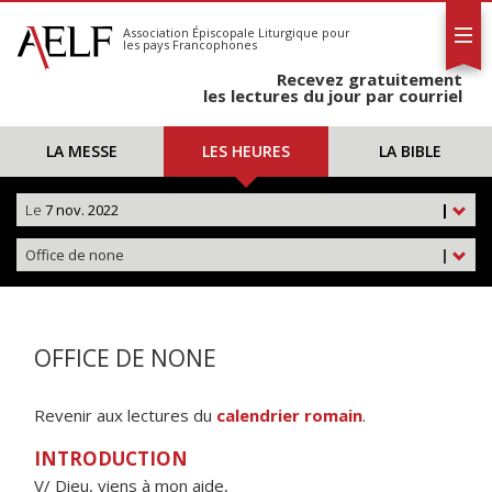
L'AELF
S'abonner
Association Épiscopale Liturgique
pour
les pays Francophones
Calendrier
Recevez gratuitement
Contact
les lectures du jour par courriel
LA MESSE
LES HEURES
LA BIBLE
Le
7 nov. 2022
|
Office de none
|
OFFICE DE NONE
Revenir aux lectures du
calendrier romain
.
INTRODUCTION
V/ Dieu, viens à mon aide,