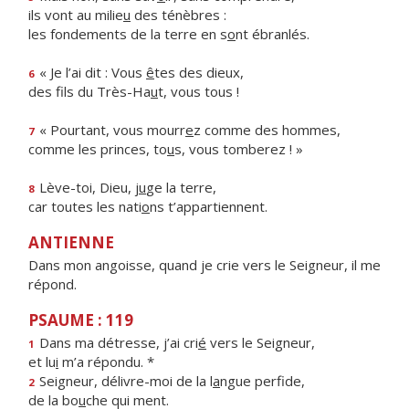
ils vont au milie
u
des ténèbres :
les fondements de la terre en s
o
nt ébranlés.
« Je l’ai dit : Vous
ê
tes des dieux,
6
des fils du Très-Ha
u
t, vous tous !
« Pourtant, vous mourr
e
z comme des hommes,
7
comme les princes, to
u
s, vous tomberez ! »
Lève-toi, Dieu, j
u
ge la terre,
8
car toutes les nati
o
ns t’appartiennent.
ANTIENNE
Dans mon angoisse, quand je crie vers le Seigneur, il me
répond.
PSAUME : 119
Dans ma détresse, j’ai cri
é
vers le Seigneur,
1
et lu
i
m’a répondu. *
Seigneur, délivre-moi de la l
a
ngue perfide,
2
de la bo
u
che qui ment.