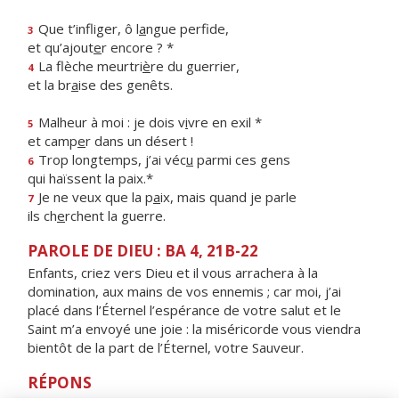
Que t’infliger, ô l
a
ngue perfide,
3
et qu’ajout
e
r encore ? *
La flèche meurtri
è
re du guerrier,
4
et la br
a
ise des genêts.
Malheur à moi : je dois v
i
vre en exil *
5
et camp
e
r dans un désert !
Trop longtemps, j’ai véc
u
parmi ces gens
6
qui haïssent la paix.*
Je ne veux que la p
a
ix, mais quand je parle
7
ils ch
e
rchent la guerre.
PAROLE DE DIEU : BA 4, 21B-22
Enfants, criez vers Dieu et il vous arrachera à la
domination, aux mains de vos ennemis ; car moi, j’ai
placé dans l’Éternel l’espérance de votre salut et le
Saint m’a envoyé une joie : la miséricorde vous viendra
bientôt de la part de l’Éternel, votre Sauveur.
RÉPONS