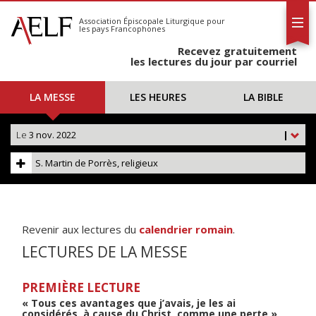
L'AELF
S'abonner
Association Épiscopale Liturgique
pour
les pays Francophones
Calendrier
Recevez gratuitement
Contact
les lectures du jour par courriel
LA MESSE
LES HEURES
LA BIBLE
Le
3 nov. 2022
|
S. Martin de Porrès, religieux
Revenir aux lectures du
calendrier romain
.
LECTURES DE LA MESSE
PREMIÈRE LECTURE
« Tous ces avantages que j’avais, je les ai
considérés, à cause du Christ, comme une perte »