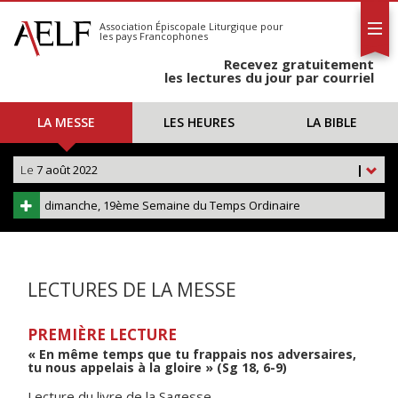
L'AELF
S'abonner
Association Épiscopale Liturgique
pour
les pays Francophones
Calendrier
Recevez gratuitement
Contact
les lectures du jour par courriel
LA MESSE
LES HEURES
LA BIBLE
Le
7 août 2022
|
dimanche, 19ème Semaine du Temps Ordinaire
LECTURES DE LA MESSE
PREMIÈRE LECTURE
« En même temps que tu frappais nos adversaires,
tu nous appelais à la gloire » (Sg 18, 6-9)
Lecture du livre de la Sagesse