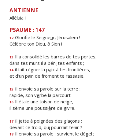
ANTIENNE
Alléluia !
PSAUME : 147
Glorifie le Seigne
u
r, Jérusalem !
12
Célèbre ton Die
u
, ô Sion !
Il a consolidé les b
a
rres de tes portes,
13
dans tes murs il a bén
i
tes enfants ;
il fait régner la p
a
ix à tes frontières,
14
et d’un pain de from
e
nt te rassasie.
Il envoie sa par
o
le sur la terre :
15
rapide, son v
e
rbe la parcourt.
Il étale une tois
o
n de neige,
16
il sème une poussi
è
re de givre.
Il jette à poign
é
es des glaçons ;
17
devant ce froid, qu
i
pourrait tenir ?
Il envoie sa parole : survi
e
nt le dégel ;
18