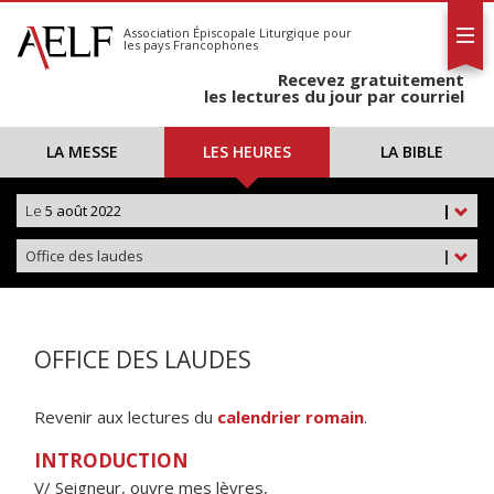
L'AELF
S'abonner
Association Épiscopale Liturgique
pour
les pays Francophones
Calendrier
Recevez gratuitement
Contact
les lectures du jour par courriel
LA MESSE
LES HEURES
LA BIBLE
Le
5 août 2022
|
Office des laudes
|
OFFICE DES LAUDES
Revenir aux lectures du
calendrier romain
.
INTRODUCTION
V/ Seigneur, ouvre mes lèvres,