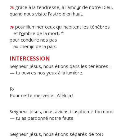
grâce à la tendresse, à l'amo
u
r de notre Dieu,
78
quand nous visite l'
a
stre d'en haut,
pour illuminer ceux qui habitent les ténèbres
79
et l'
o
mbre de la mort, *
pour conduire nos pas
au chem
i
n de la paix.
INTERCESSION
Seigneur Jésus, nous étions dans les ténèbres :
— tu ouvres nos yeux à la lumière.
R/
Pour cette merveille : Alléluia !
Seigneur Jésus, nous avions blasphémé ton nom :
— tu as pardonné notre faute.
Seigneur Jésus, nous étions séparés de toi :