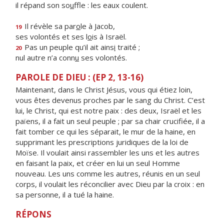
il répand son so
u
ffle : les eaux coulent.
Il révèle sa par
o
le à Jacob,
19
ses volontés et ses l
o
is à Israël.
Pas un peuple qu’il ait ains
i
traité ;
20
nul autre n’a conn
u
ses volontés.
PAROLE DE DIEU : (EP 2, 13-16)
Maintenant, dans le Christ Jésus, vous qui étiez loin,
vous êtes devenus proches par le sang du Christ. C’est
lui, le Christ, qui est notre paix : des deux, Israël et les
païens, il a fait un seul peuple ; par sa chair crucifiée, il a
fait tomber ce qui les séparait, le mur de la haine, en
supprimant les prescriptions juridiques de la loi de
Moïse. Il voulait ainsi rassembler les uns et les autres
en faisant la paix, et créer en lui un seul Homme
nouveau. Les uns comme les autres, réunis en un seul
corps, il voulait les réconcilier avec Dieu par la croix : en
sa personne, il a tué la haine.
RÉPONS