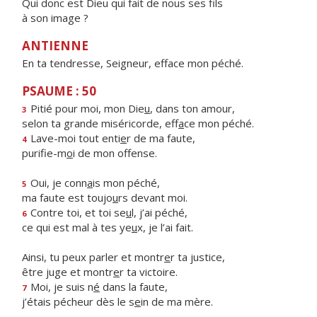
Qui donc est Dieu qui fait de nous ses fils
à son image ?
ANTIENNE
En ta tendresse, Seigneur, efface mon péché.
PSAUME : 50
Pitié pour moi, mon Die
u
, dans ton amour,
3
selon ta grande miséricorde, eff
a
ce mon péché.
Lave-moi tout enti
e
r de ma faute,
4
purifie-m
o
i de mon offense.
Oui, je conn
a
is mon péché,
5
ma faute est toujo
u
rs devant moi.
Contre toi, et toi se
u
l, j’ai péché,
6
ce qui est mal à tes ye
u
x, je l’ai fait.
Ainsi, tu peux parler et montr
e
r ta justice,
être juge et montr
e
r ta victoire.
Moi, je suis n
é
dans la faute,
7
j’étais pécheur dès le s
e
in de ma mère.