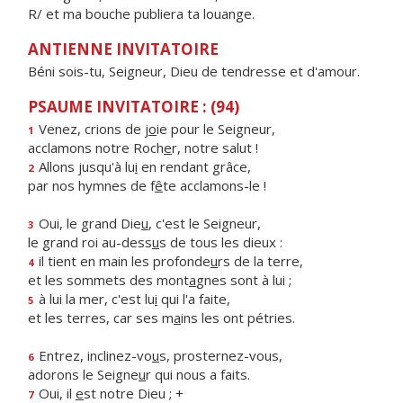
R/ et ma bouche publiera ta louange.
ANTIENNE INVITATOIRE
Béni sois-tu, Seigneur, Dieu de tendresse et d'amour.
PSAUME INVITATOIRE : (94)
Venez, crions de j
o
ie pour le Seigneur,
1
acclamons notre Roch
e
r, notre salut !
Allons jusqu'à lu
i
en rendant grâce,
2
par nos hymnes de f
ê
te acclamons-le !
Oui, le grand Die
u
, c'est le Seigneur,
3
le grand roi au-dess
u
s de tous les dieux :
il tient en main les profonde
u
rs de la terre,
4
et les sommets des mont
a
gnes sont à lui ;
à lui la mer, c'est lu
i
qui l'a faite,
5
et les terres, car ses m
a
ins les ont pétries.
Entrez, inclinez-vo
u
s, prosternez-vous,
6
adorons le Seigne
u
r qui nous a faits.
Oui, il
e
st notre Dieu ; +
7