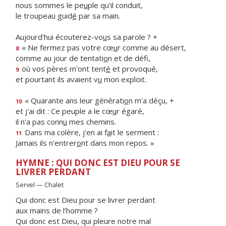
nous sommes le pe
u
ple qu'il conduit,
le troupeau guid
é
par sa main.
Aujourd'hui écouterez-vo
u
s sa parole ? +
« Ne fermez pas votre cœ
u
r comme au désert,
8
comme au jour de tentati
o
n et de défi,
où vos pères m'ont tent
é
et provoqué,
9
et pourtant ils avaient v
u
mon exploit.
« Quarante ans leur générati
o
n m'a déçu, +
10
et j'ai dit : Ce peuple a le cœ
u
r égaré,
il n'a pas conn
u
mes chemins.
Dans ma colère, j'en ai f
a
it le serment :
11
Jamais ils n'entrer
o
nt dans mon repos. »
HYMNE : QUI DONC EST DIEU POUR SE
LIVRER PERDANT
Servel — Chalet
Qui donc est Dieu pour se livrer perdant
aux mains de l’homme ?
Qui donc est Dieu, qui pleure notre mal