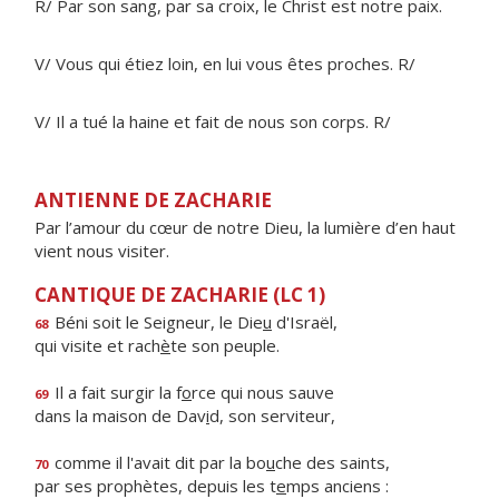
R/ Par son sang, par sa croix, le Christ est notre paix.
V/ Vous qui étiez loin, en lui vous êtes proches. R/
V/ Il a tué la haine et fait de nous son corps. R/
ANTIENNE DE ZACHARIE
Par l’amour du cœur de notre Dieu, la lumière d’en haut
vient nous visiter.
CANTIQUE DE ZACHARIE (LC 1)
Béni soit le Seigneur, le Die
u
d'Israël,
68
qui visite et rach
è
te son peuple.
Il a fait surgir la f
o
rce qui nous sauve
69
dans la maison de Dav
i
d, son serviteur,
comme il l'avait dit par la bo
u
che des saints,
70
par ses prophètes, depuis les t
e
mps anciens :