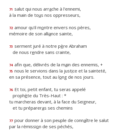
salut qui nous arr
a
che à l'ennemi,
71
à la main de to
u
s nos oppresseurs,
amour qu'il m
o
ntre envers nos pères,
72
mémoire de son alli
a
nce sainte,
serment juré à notre p
è
re Abraham
73
de nous r
e
ndre sans crainte,
afin que, délivrés de la m
a
in des ennemis, +
74
nous le servions dans la just
i
ce et la sainteté,
75
en sa présence, tout au l
o
ng de nos jours.
Et toi, petit enfant, tu seras appelé
76
proph
è
te du Très-Haut : *
tu marcheras devant, à la face du Seigneur,
et tu préparer
a
s ses chemins
pour donner à son peuple de conn
a
ître le salut
77
par la rémissi
o
n de ses péchés,