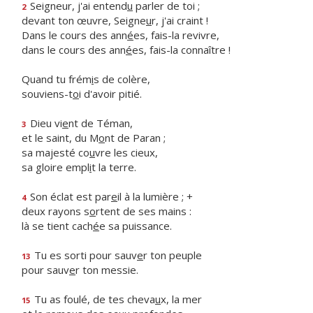
Seigneur, j'ai entend
u
parler de toi ;
2
devant ton œuvre, Seigne
u
r, j'ai craint !
Dans le cours des ann
é
es, fais-la revivre,
dans le cours des ann
é
es, fais-la connaître !
Quand tu frém
i
s de colère,
souviens-t
o
i d'avoir pitié.
Dieu vi
e
nt de Téman,
3
et le saint, du M
o
nt de Paran ;
sa majesté co
u
vre les cieux,
sa gloire empl
i
t la terre.
Son éclat est par
e
il à la lumière ; +
4
deux rayons s
o
rtent de ses mains :
là se tient cach
é
e sa puissance.
Tu es sorti pour sauv
e
r ton peuple
13
pour sauv
e
r ton messie.
Tu as foulé, de tes cheva
u
x, la mer
15