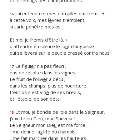
et le remo
u
s des eaux profondes.
J'ai entendu et mes entr
a
illes ont frémi ; +
16
à cette voix, mes l
è
vres tremblent,
la carie pén
è
tre mes os.
Et moi je frém
i
s d'être là, +
d'attendre en silence le jo
u
r d'angoisse
qui se lèvera sur le peuple dress
é
contre nous.
Le figui
e
r n'a pas fleuri ;
17
pas de réc
o
lte dans les vignes.
Le fruit de l'olivi
e
r a déçu ;
dans les champs, pl
u
s de nourriture.
L'enclos s'est vid
é
de ses brebis,
et l'ét
a
ble, de son bétail.
Et moi, je bondis de j
o
ie dans le Seigneur,
18
j'exulte en Die
u
, mon Sauveur !
Le Seigneur mon Die
u
est ma force ; +
il me donne l'agilit
é
du chamois,
il me fait march
e
r dans les hauteurs.