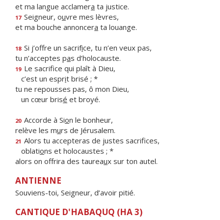
et ma langue acclamer
a
ta justice.
Seigneur, o
u
vre mes lèvres,
17
et ma bouche annoncer
a
ta louange.
Si j’offre un sacrif
i
ce, tu n’en veux pas,
18
tu n’acceptes p
a
s d’holocauste.
Le sacrifice qui plaît à Dieu,
19
c’est un espr
i
t brisé ; *
tu ne repousses pas, ô mon Dieu,
un cœur bris
é
et broyé.
Accorde à Si
o
n le bonheur,
20
relève les m
u
rs de Jérusalem.
Alors tu accepteras de justes sacrifices,
21
oblati
o
ns et holocaustes ; *
alors on offrira des taurea
u
x sur ton autel.
ANTIENNE
Souviens-toi, Seigneur, d’avoir pitié.
CANTIQUE D'HABAQUQ (HA 3)