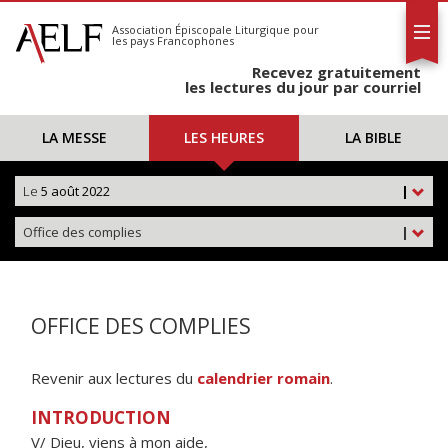
L'AELF
S'abonner
Association Épiscopale Liturgique
pour
les pays Francophones
Calendrier
Recevez gratuitement
Contact
les lectures du jour par courriel
LA MESSE
LES HEURES
LA BIBLE
Le
5 août 2022
|
Office des complies
|
OFFICE DES COMPLIES
Revenir aux lectures du
calendrier romain
.
INTRODUCTION
V/ Dieu, viens à mon aide,