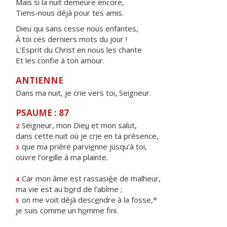
Mais si la nuit demeure encore,
Tiens-nous déjà pour tes amis.
Dieu qui sans cesse nous enfantes,
À toi ces derniers mots du jour !
L'Esprit du Christ en nous les chante
Et les confie à ton amour.
ANTIENNE
Dans ma nuit, je crie vers toi, Seigneur.
PSAUME : 87
Seigneur, mon Die
u
et mon salut,
2
dans cette nuit où je cr
i
e en ta présence,
que ma prière parvi
e
nne jusqu’à toi,
3
ouvre l’or
e
ille à ma plainte.
Car mon âme est rassasi
é
e de malheur,
4
ma vie est au b
o
rd de l’abîme ;
on me voit déjà desc
e
ndre à la fosse,*
5
je suis comme un h
o
mme fini.