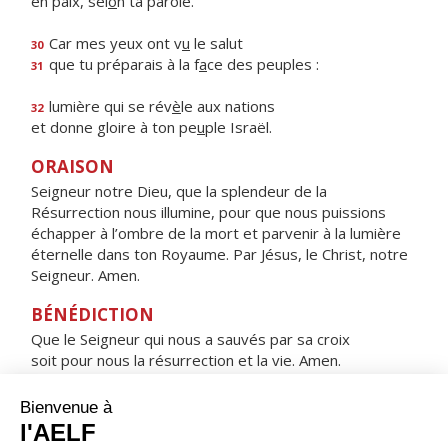
en paix, sel
o
n ta parole.
Car mes yeux ont v
u
le salut
30
que tu préparais à la f
a
ce des peuples :
31
lumière qui se rév
è
le aux nations
32
et donne gloire à ton pe
u
ple Israël.
ORAISON
Seigneur notre Dieu, que la splendeur de la
Résurrection nous illumine, pour que nous puissions
échapper à l’ombre de la mort et parvenir à la lumière
éternelle dans ton Royaume. Par Jésus, le Christ, notre
Seigneur. Amen.
BÉNÉDICTION
Que le Seigneur qui nous a sauvés par sa croix
soit pour nous la résurrection et la vie. Amen.
HYMNE : SOUS L'ABRI DE TA MISÉRICORDE
Sous l'abri de ta miséricorde,
nous nous réfugions, Sainte Mère de Dieu.