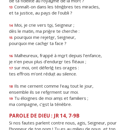
de ta fidélité au roya
u
me de la mort ?
Connaît-on dans les tén
è
bres tes miracles,
13
et ta justice, au pa
y
s de l’oubli ?
Moi, je crie vers t
o
i, Seigneur ;
14
dès le matin, ma pri
è
re te cherche :
pourquoi me rejet
e
r, Seigneur,
15
pourquoi me cach
e
r ta face ?
Malheureux, frappé à m
o
rt depuis l’enfance,
16
je n’en peux plus d’endur
e
r tes fléaux ;
sur moi, ont déferl
é
tes orages :
17
tes effrois m’ont rédu
i
t au silence.
Ils me cernent comme l’ea
u
tout le jour,
18
ensemble ils se ref
e
rment sur moi.
Tu éloignes de moi am
i
s et familiers ;
19
ma compagne, c’
e
st la ténèbre.
PAROLE DE DIEU : JR 14, 7-9B
Si nos fautes parlent contre nous, agis, Seigneur, pour
l’honneur de ton nom ! Tu es au milieu de nous, et ton