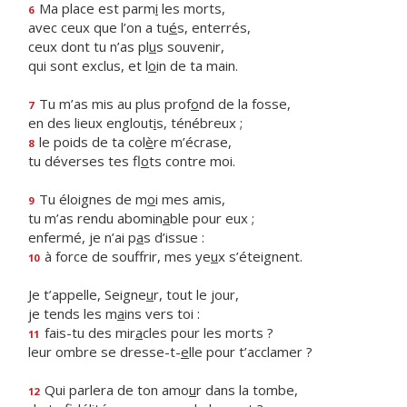
Ma place est parm
i
les morts,
6
avec ceux que l’on a tu
é
s, enterrés,
ceux dont tu n’as pl
u
s souvenir,
qui sont exclus, et l
o
in de ta main.
Tu m’as mis au plus prof
o
nd de la fosse,
7
en des lieux englout
i
s, ténébreux ;
le poids de ta col
è
re m’écrase,
8
tu déverses tes fl
o
ts contre moi.
Tu éloignes de m
o
i mes amis,
9
tu m’as rendu abomin
a
ble pour eux ;
enfermé, je n’ai p
a
s d’issue :
à force de souffrir, mes ye
u
x s’éteignent.
10
Je t’appelle, Seigne
u
r, tout le jour,
je tends les m
a
ins vers toi :
fais-tu des mir
a
cles pour les morts ?
11
leur ombre se dresse-t-
e
lle pour t’acclamer ?
Qui parlera de ton amo
u
r dans la tombe,
12