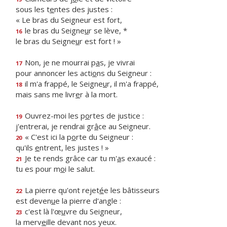
sous les t
e
ntes des justes :
« Le bras du Seigneur est fort,
le bras du Seigne
u
r se lève, *
16
le bras du Seigne
u
r est fort ! »
Non, je ne mourrai p
a
s, je vivrai
17
pour annoncer les acti
o
ns du Seigneur :
il m'a frappé, le Seigne
u
r, il m'a frappé,
18
mais sans me livr
e
r à la mort.
Ouvrez-moi les p
o
rtes de justice :
19
j'entrerai, je rendrai gr
â
ce au Seigneur.
« C'est ici la p
o
rte du Seigneur :
20
qu'ils
e
ntrent, les justes ! »
Je te rends grâce car tu m'
a
s exaucé :
21
tu es pour m
o
i le salut.
La pierre qu'ont rejet
é
e les bâtisseurs
22
est deven
u
e la pierre d'angle :
c'est là l'œ
u
vre du Seigneur,
23
la merv
e
ille devant nos yeux.