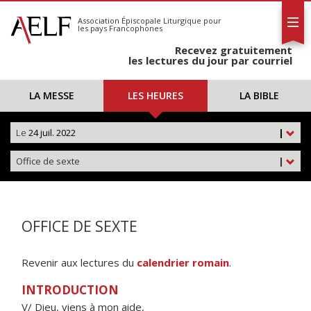
L'AELF
S'abonner
Association Épiscopale Liturgique
pour
les pays Francophones
Calendrier
Recevez gratuitement
Contact
les lectures du jour par courriel
LA MESSE
LES HEURES
LA BIBLE
Le
24 juil. 2022
|
Office de sexte
|
OFFICE DE SEXTE
Revenir aux lectures du
calendrier romain
.
INTRODUCTION
V/ Dieu, viens à mon aide,