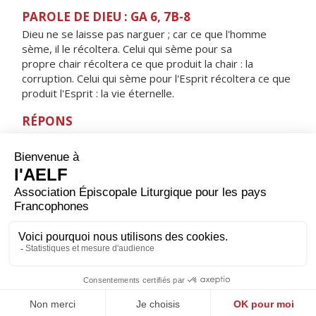
PAROLE DE DIEU : GA 6, 7B-8
Dieu ne se laisse pas narguer ; car ce que l'homme
sème, il le récoltera. Celui qui sème pour sa
propre chair récoltera ce que produit la chair : la
corruption. Celui qui sème pour l'Esprit récoltera ce que
produit l'Esprit : la vie éternelle.
RÉPONS
V/ Pour toujours, ta parole, Seigneur,
ta fidélité demeure d'âge en âge.
ORAISON
Tu protèges, Seigneur, ceux qui comptent sur toi ; sans
toi rien n'est fort et rien n'est saint : multiplie pour nous
les gestes de miséricorde afin que, sous ta conduite,
en faisant un bon usage des biens qui passent, nous
puissions déjà nous attacher à ceux qui demeurent.