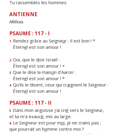
Tu rassembles les hommes.
ANTIENNE
Alléluia.
PSAUME : 117 - I
Rendez grâce au Seigne
u
r : Il est bon ! *
1
Étern
e
l est son amour !
Oui, que le d
i
se Israël :
2
Étern
e
l est son amour ! +
Que le dise la mais
o
n d'Aaron :
3
Étern
e
l est son amour ! *
Qu'ils le disent, ceux qui cr
a
ignent le Seigneur :
4
Étern
e
l est son amour !
PSAUME : 117 - II
Dans mon angoisse j'ai cri
é
vers le Seigneur,
5
et lui m'a exauc
é
, mis au large.
Le Seigneur est pour m
o
i, je ne crains pas ;
6
que pourrait un h
o
mme contre moi ?