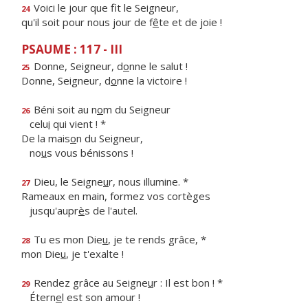
Voici le jour que f
t le Seigneur,
24
qu'il soit pour nous jour de f
ê
te et de joie !
PSAUME : 117 - III
Donne, Seigneur, d
o
nne le salut !
25
Donne, Seigneur, d
o
nne la victoire !
Béni soit au n
o
m du Seigneur
26
celu
i
qui vient ! *
De la mais
o
n du Seigneur,
no
u
s vous bénissons !
Dieu, le Seigne
u
r, nous illumine. *
27
Rameaux en main, formez vos cortèges
jusqu'aupr
è
s de l'autel.
Tu es mon Die
u
, je te rends grâce, *
28
mon Die
u
, je t'exalte !
Rendez grâce au Seigne
u
r : Il est bon ! *
29
Étern
e
l est son amour !