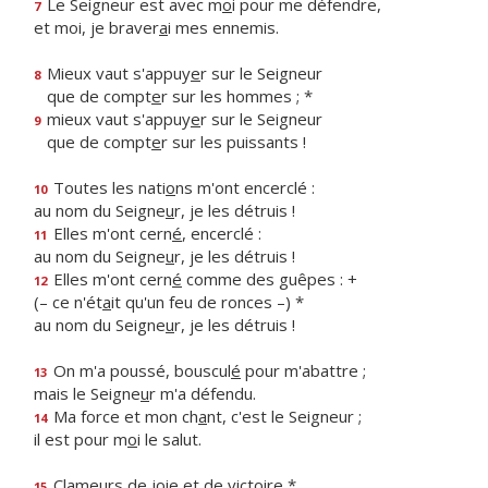
Le Seigneur est avec m
o
i pour me défendre,
7
et moi, je braver
a
i mes ennemis.
Mieux vaut s'appuy
e
r sur le Seigneur
8
que de compt
e
r sur les hommes ; *
mieux vaut s'appuy
e
r sur le Seigneur
9
que de compt
e
r sur les puissants !
Toutes les nati
o
ns m'ont encerclé :
10
au nom du Seigne
u
r, je les détruis !
Elles m'ont cern
é
, encerclé :
11
au nom du Seigne
u
r, je les détruis !
Elles m'ont cern
é
comme des guêpes : +
12
(– ce n'ét
a
it qu'un feu de ronces –) *
au nom du Seigne
u
r, je les détruis !
On m'a poussé, bouscul
é
pour m'abattre ;
13
mais le Seigne
u
r m'a défendu.
Ma force et mon ch
a
nt, c'est le Seigneur ;
14
il est pour m
o
i le salut.
Clameurs de j
o
ie et de victoire *
15