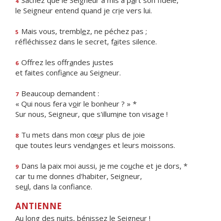
Sachez que le Seigneur a mis à p
a
rt son fidèle,
4
le Seigneur entend quand je cr
i
e vers lui.
Mais vous, trembl
e
z, ne péchez pas ;
5
réfléchissez dans le secret, f
a
ites silence.
Offrez les offr
a
ndes justes
6
et faites confi
a
nce au Seigneur.
Beaucoup demandent :
7
« Qui nous fera v
o
ir le bonheur ? » *
Sur nous, Seigneur, que s'illum
i
ne ton visage !
Tu mets dans mon cœ
u
r plus de joie
8
que toutes leurs vend
a
nges et leurs moissons.
Dans la paix moi aussi, je me co
u
che et je dors, *
9
car tu me donnes d'habiter, Seigneur,
se
u
l, dans la confiance.
ANTIENNE
Au long des nuits, bénissez le Seigneur !