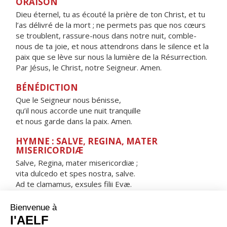
ORAISON
Dieu éternel, tu as écouté la prière de ton Christ, et tu
l’as délivré de la mort ; ne permets pas que nos cœurs
se troublent, rassure-nous dans notre nuit, comble-
nous de ta joie, et nous attendrons dans le silence et la
paix que se lève sur nous la lumière de la Résurrection.
Par Jésus, le Christ, notre Seigneur. Amen.
BÉNÉDICTION
Que le Seigneur nous bénisse,
qu’il nous accorde une nuit tranquille
et nous garde dans la paix. Amen.
HYMNE : SALVE, REGINA, MATER
MISERICORDIÆ
Salve, Regina, mater misericordiæ ;
vita dulcedo et spes nostra, salve.
Ad te clamamus, exsules filii Evæ.
Ad te suspiramus, gementes et flentes
in hac lacrimarum valle.
Eia ergo, advocata nostra,