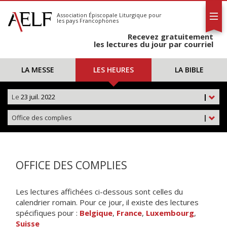
L'AELF
S'abonner
Association Épiscopale Liturgique
pour
les pays Francophones
Calendrier
Recevez gratuitement
Contact
les lectures du jour par courriel
LA MESSE
LES HEURES
LA BIBLE
Le
23 juil. 2022
|
Office des complies
|
OFFICE DES COMPLIES
Les lectures affichées ci-dessous sont celles du
calendrier romain. Pour ce jour, il existe des lectures
spécifiques pour :
Belgique
,
France
,
Luxembourg
,
Suisse