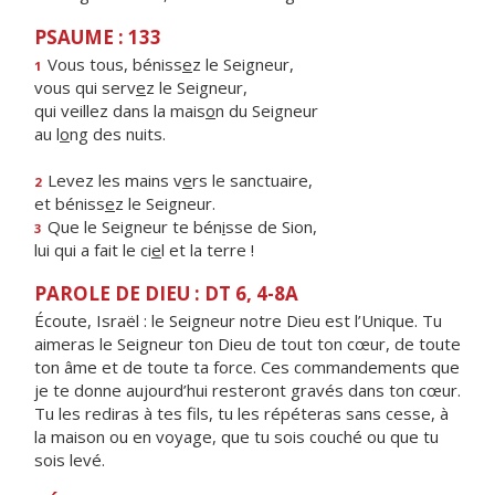
PSAUME : 133
Vous tous, béniss
e
z le Seigneur,
1
vous qui serv
e
z le Seigneur,
qui veillez dans la mais
o
n du Seigneur
au l
o
ng des nuits.
Levez les mains v
e
rs le sanctuaire,
2
et béniss
e
z le Seigneur.
Que le Seigneur te bén
i
sse de Sion,
3
lui qui a fait le ci
e
l et la terre !
PAROLE DE DIEU : DT 6, 4-8A
Écoute, Israël : le Seigneur notre Dieu est l’Unique. Tu
aimeras le Seigneur ton Dieu de tout ton cœur, de toute
ton âme et de toute ta force. Ces commandements que
je te donne aujourd’hui resteront gravés dans ton cœur.
Tu les rediras à tes fils, tu les répéteras sans cesse, à
la maison ou en voyage, que tu sois couché ou que tu
sois levé.