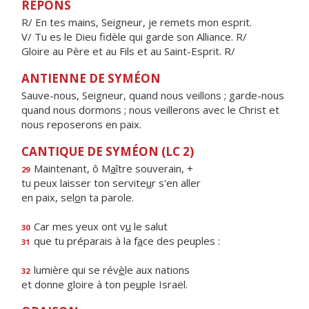
RÉPONS
R/ En tes mains, Seigneur, je remets mon esprit.
V/ Tu es le Dieu fidèle qui garde son Alliance. R/
Gloire au Père et au Fils et au Saint-Esprit. R/
ANTIENNE DE SYMÉON
Sauve-nous, Seigneur, quand nous veillons ; garde-nous
quand nous dormons ; nous veillerons avec le Christ et
nous reposerons en paix.
CANTIQUE DE SYMÉON (LC 2)
Maintenant, ô M
a
ître souverain, +
29
tu peux laisser ton servite
u
r s'en aller
en paix, sel
o
n ta parole.
Car mes yeux ont v
u
le salut
30
que tu préparais à la f
a
ce des peuples :
31
lumière qui se rév
è
le aux nations
32
et donne gloire à ton pe
u
ple Israël.