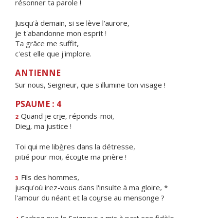
résonner ta parole !
Jusqu'à demain, si se lève l'aurore,
je t'abandonne mon esprit !
Ta grâce me suffit,
c'est elle que j'implore.
ANTIENNE
Sur nous, Seigneur, que s'illumine ton visage !
PSAUME : 4
Quand je cr
i
e, réponds-moi,
2
Die
u
, ma justice !
Toi qui me lib
è
res dans la détresse,
pitié pour moi, éco
u
te ma prière !
Fils des hommes,
3
jusqu'où irez-vous dans l'ins
u
lte à ma gloire, *
l'amour du néant et la co
u
rse au mensonge ?