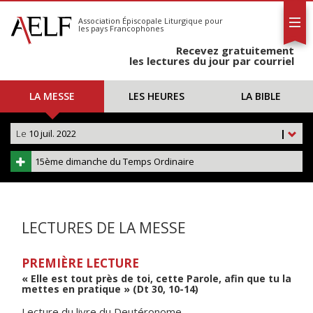
L'AELF
S'abonner
Association Épiscopale Liturgique
pour
les pays Francophones
Calendrier
Recevez gratuitement
Contact
les lectures du jour par courriel
LA MESSE
LES HEURES
LA BIBLE
Le
10 juil. 2022
|
15ème dimanche du Temps Ordinaire
LECTURES DE LA MESSE
PREMIÈRE LECTURE
« Elle est tout près de toi, cette Parole, afin que tu la
mettes en pratique » (Dt 30, 10-14)
Lecture du livre du Deutéronome