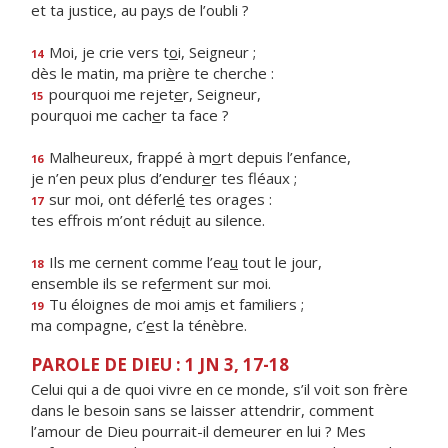
et ta justice, au pa
y
s de l’oubli ?
Moi, je crie vers t
o
i, Seigneur ;
14
dès le matin, ma pri
è
re te cherche :
pourquoi me rejet
e
r, Seigneur,
15
pourquoi me cach
e
r ta face ?
Malheureux, frappé à m
o
rt depuis l’enfance,
16
je n’en peux plus d’endur
e
r tes fléaux ;
sur moi, ont déferl
é
tes orages :
17
tes effrois m’ont rédu
i
t au silence.
Ils me cernent comme l’ea
u
tout le jour,
18
ensemble ils se ref
e
rment sur moi.
Tu éloignes de moi am
i
s et familiers ;
19
ma compagne, c’
e
st la ténèbre.
PAROLE DE DIEU : 1 JN 3, 17-18
Celui qui a de quoi vivre en ce monde, s’il voit son frère
dans le besoin sans se laisser attendrir, comment
l’amour de Dieu pourrait-il demeurer en lui ? Mes