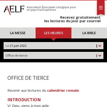
L'AELF
S'abonner
Association Épiscopale Liturgique
pour
les pays Francophones
Calendrier
Recevez gratuitement
Contact
les lectures du jour par courriel
LA MESSE
LES HEURES
LA BIBLE
Le
21 juin 2022
|
Office de tierce
|
OFFICE DE TIERCE
Revenir aux lectures du
calendrier romain
.
INTRODUCTION
V/ Dieu, viens à mon aide,