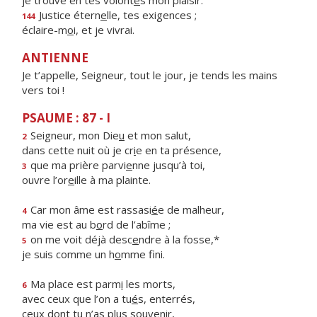
je trouve en tes volont
é
s mon plaisir.
Justice étern
e
lle, tes exigences ;
144
éclaire-m
o
i, et je vivrai.
ANTIENNE
Je t’appelle, Seigneur, tout le jour, je tends les mains
vers toi !
PSAUME : 87 - I
Seigneur, mon Die
u
et mon salut,
2
dans cette nuit où je cr
i
e en ta présence,
que ma prière parvi
e
nne jusqu’à toi,
3
ouvre l’or
e
ille à ma plainte.
Car mon âme est rassasi
é
e de malheur,
4
ma vie est au b
o
rd de l’abîme ;
on me voit déjà desc
e
ndre à la fosse,*
5
je suis comme un h
o
mme fini.
Ma place est parm
i
les morts,
6
avec ceux que l’on a tu
é
s, enterrés,
ceux dont tu n’as pl
u
s souvenir,