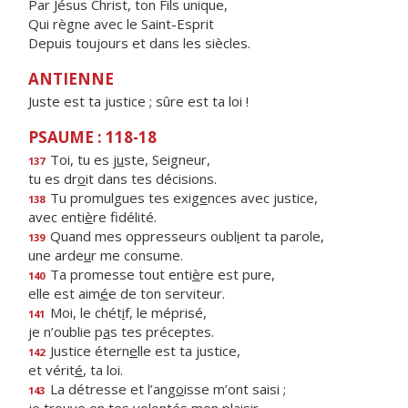
Par Jésus Christ, ton Fils unique,
Qui règne avec le Saint-Esprit
Depuis toujours et dans les siècles.
ANTIENNE
Juste est ta justice ; sûre est ta loi !
PSAUME : 118-18
Toi, tu es j
u
ste, Seigneur,
137
tu es dr
o
it dans tes décisions.
Tu promulgues tes exig
e
nces avec justice,
138
avec enti
è
re fidélité.
Quand mes oppresseurs oubl
i
ent ta parole,
139
une arde
u
r me consume.
Ta promesse tout enti
è
re est pure,
140
elle est aim
é
e de ton serviteur.
Moi, le chét
i
f, le méprisé,
141
je n’oublie p
a
s tes préceptes.
Justice étern
e
lle est ta justice,
142
et vérit
é
, ta loi.
La détresse et l’ang
o
isse m’ont saisi ;
143