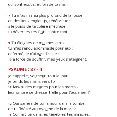
qui sont exclus, et l
o
in de ta main.
Tu m’as mis au plus prof
o
nd de la fosse,
7
en des lieux englout
i
s, ténébreux ;
le poids de ta col
è
re m’écrase,
8
tu déverses tes fl
o
ts contre moi.
Tu éloignes de m
o
i mes amis,
9
tu m’as rendu abomin
a
ble pour eux ;
enfermé, je n’ai p
a
s d’issue :
à force de souffrir, mes ye
u
x s’éteignent.
10
PSAUME : 87 - II
Je t’appelle, Seigne
u
r, tout le jour,
je tends les m
a
ins vers toi :
fais-tu des mir
a
cles pour les morts ?
11
leur ombre se dresse-t-
e
lle pour t’acclamer ?
Qui parlera de ton amo
u
r dans la tombe,
12
de ta fidélité au roya
u
me de la mort ?
Connaît-on dans les tén
è
bres tes miracles,
13