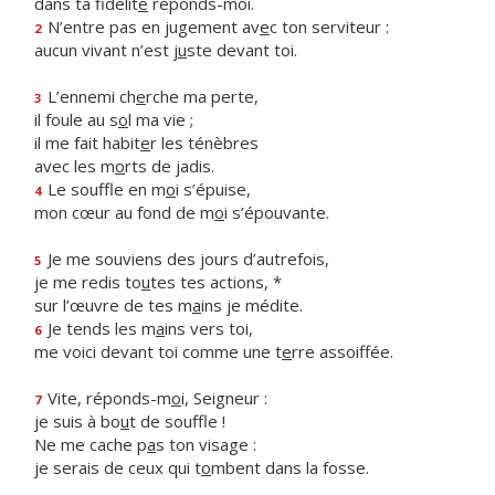
dans ta fidélit
é
réponds-moi.
N’entre pas en jugement av
e
c ton serviteur :
2
aucun vivant n’est j
u
ste devant toi.
L’ennemi ch
e
rche ma perte,
3
il foule au s
o
l ma vie ;
il me fait habit
e
r les ténèbres
avec les m
o
rts de jadis.
Le souffle en m
o
i s’épuise,
4
mon cœur au fond de m
o
i s’épouvante.
Je me souviens des jours d’autrefois,
5
je me redis to
u
tes tes actions, *
sur l’œuvre de tes m
a
ins je médite.
Je tends les m
a
ins vers toi,
6
me voici devant toi comme une t
e
rre assoiffée.
Vite, réponds-m
o
i, Seigneur :
7
je suis à bo
u
t de souffle !
Ne me cache p
a
s ton visage :
je serais de ceux qui t
o
mbent dans la fosse.