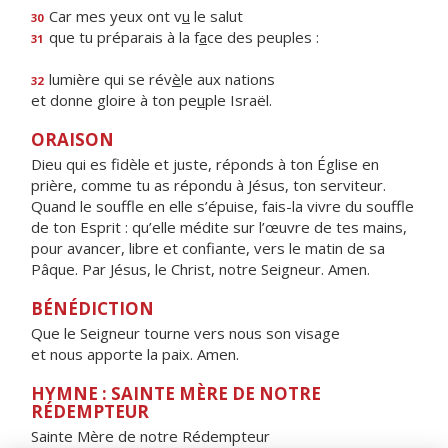
Car mes yeux ont v
u
le salut
30
que tu préparais à la f
a
ce des peuples :
31
lumière qui se rév
è
le aux nations
32
et donne gloire à ton pe
u
ple Israël.
ORAISON
Dieu qui es fidèle et juste, réponds à ton Église en
prière, comme tu as répondu à Jésus, ton serviteur.
Quand le souffle en elle s’épuise, fais-la vivre du souffle
de ton Esprit : qu’elle médite sur l’œuvre de tes mains,
pour avancer, libre et confiante, vers le matin de sa
Pâque. Par Jésus, le Christ, notre Seigneur. Amen.
BÉNÉDICTION
Que le Seigneur tourne vers nous son visage
et nous apporte la paix. Amen.
HYMNE : SAINTE MÈRE DE NOTRE
RÉDEMPTEUR
Sainte Mère de notre Rédempteur