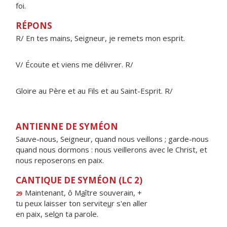
foi.
RÉPONS
R/ En tes mains, Seigneur, je remets mon esprit.
V/ Écoute et viens me délivrer. R/
Gloire au Père et au Fils et au Saint-Esprit. R/
ANTIENNE DE SYMÉON
Sauve-nous, Seigneur, quand nous veillons ; garde-nous
quand nous dormons : nous veillerons avec le Christ, et
nous reposerons en paix.
CANTIQUE DE SYMÉON (LC 2)
Maintenant, ô M
a
ître souverain, +
29
tu peux laisser ton servite
u
r s'en aller
en paix, sel
o
n ta parole.