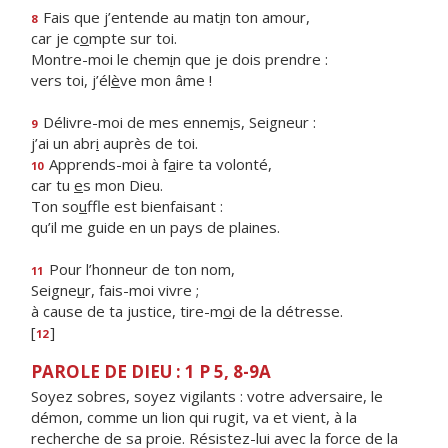
Fais que j’entende au mat
i
n ton amour,
8
car je c
o
mpte sur toi.
Montre-moi le chem
i
n que je dois prendre :
vers toi, j’él
è
ve mon âme !
Délivre-moi de mes ennem
i
s, Seigneur :
9
j’ai un abr
i
auprès de toi.
Apprends-moi à f
a
ire ta volonté,
10
car tu
e
s mon Dieu.
Ton so
u
ffle est bienfaisant :
qu’il me guide en un pays de plaines.
Pour l’honneur de ton nom,
11
Seigne
u
r, fais-moi vivre ;
à cause de ta justice, tire-m
o
i de la détresse.
[
]
12
PAROLE DE DIEU : 1 P 5, 8-9A
Soyez sobres, soyez vigilants : votre adversaire, le
démon, comme un lion qui rugit, va et vient, à la
recherche de sa proie. Résistez-lui avec la force de la