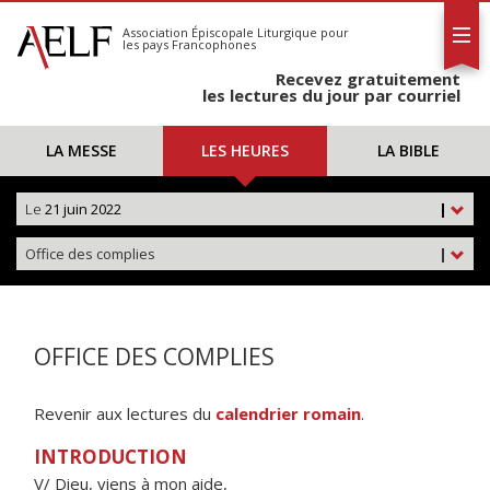
L'AELF
S'abonner
Association Épiscopale Liturgique
pour
les pays Francophones
Calendrier
Recevez gratuitement
Contact
les lectures du jour par courriel
LA MESSE
LES HEURES
LA BIBLE
Le
21 juin 2022
|
Office des complies
|
OFFICE DES COMPLIES
Revenir aux lectures du
calendrier romain
.
INTRODUCTION
V/ Dieu, viens à mon aide,