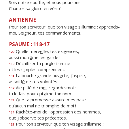
Sois notre souffle, et nous pourrons
Chanter sa gloire en vérité.
ANTIENNE
Pour ton serviteur, que ton visage s'illumine : apprends-
moi, Seigneur, tes commandements.
PSAUME : 118-17
Quelle merv
e
ille, tes exigences,
129
aussi mon
â
me les garde !
Déchiffrer ta par
o
le illumine
130
et les s
i
mples comprennent.
La bouche grande ouv
e
rte, j’aspire,
131
assoiff
é
de tes volontés.
Aie pitié de m
o
i, regarde-moi :
132
tu le fais pour qui
a
ime ton nom.
Que ta promesse ass
u
re mes pas :
133
qu’aucun mal ne tri
o
mphe de moi !
Rachète-moi de l’oppressi
o
n des hommes,
134
que j’obs
e
rve tes préceptes.
Pour ton serviteur que ton vis
a
ge s’illumine :
135