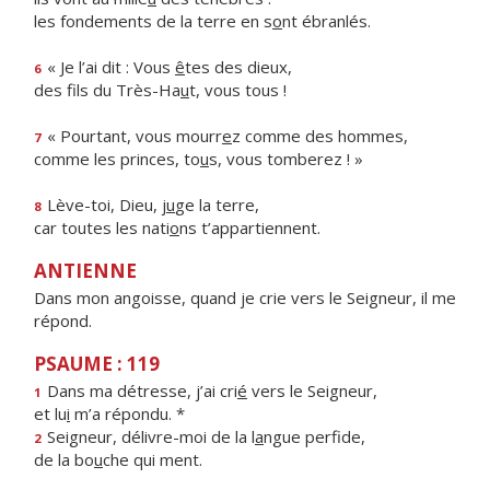
les fondements de la terre en s
o
nt ébranlés.
« Je l’ai dit : Vous
ê
tes des dieux,
6
des fils du Très-Ha
u
t, vous tous !
« Pourtant, vous mourr
e
z comme des hommes,
7
comme les princes, to
u
s, vous tomberez ! »
Lève-toi, Dieu, j
u
ge la terre,
8
car toutes les nati
o
ns t’appartiennent.
ANTIENNE
Dans mon angoisse, quand je crie vers le Seigneur, il me
répond.
PSAUME : 119
Dans ma détresse, j’ai cri
é
vers le Seigneur,
1
et lu
i
m’a répondu. *
Seigneur, délivre-moi de la l
a
ngue perfide,
2
de la bo
u
che qui ment.