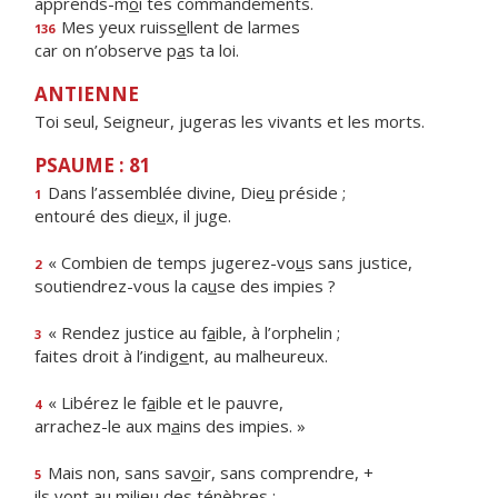
apprends-m
o
i tes commandements.
Mes yeux ruiss
e
llent de larmes
136
car on n’observe p
a
s ta loi.
ANTIENNE
Toi seul, Seigneur, jugeras les vivants et les morts.
PSAUME : 81
Dans l’assemblée divine, Die
u
préside ;
1
entouré des die
u
x, il juge.
« Combien de temps jugerez-vo
u
s sans justice,
2
soutiendrez-vous la ca
u
se des impies ?
« Rendez justice au f
a
ible, à l’orphelin ;
3
faites droit à l’indig
e
nt, au malheureux.
« Libérez le f
a
ible et le pauvre,
4
arrachez-le aux m
a
ins des impies. »
Mais non, sans sav
o
ir, sans comprendre, +
5
ils vont au milie
u
des ténèbres :