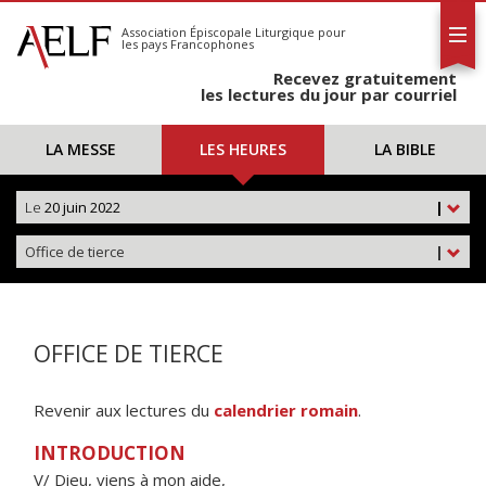
L'AELF
S'abonner
Association Épiscopale Liturgique
pour
les pays Francophones
Calendrier
Recevez gratuitement
Contact
les lectures du jour par courriel
LA MESSE
LES HEURES
LA BIBLE
Le
20 juin 2022
|
Office de tierce
|
OFFICE DE TIERCE
Revenir aux lectures du
calendrier romain
.
INTRODUCTION
V/ Dieu, viens à mon aide,