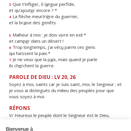
Que t’infliger, ô l
a
ngue perfide,
3
et qu’ajout
e
r encore ? *
La flèche meurtri
è
re du guerrier,
4
et la br
a
ise des genêts.
Malheur à moi : je dois v
i
vre en exil *
5
et camp
e
r dans un désert !
Trop longtemps, j’ai véc
u
parmi ces gens
6
qui haïssent la paix.*
Je ne veux que la p
a
ix, mais quand je parle
7
ils ch
e
rchent la guerre.
PAROLE DE DIEU : LV 20, 26
Soyez à moi, saints car je suis saint, moi, le Seigneur ; et
je vous ai distingués du milieu des peuples pour que
vous soyez à moi.
RÉPONS
V/ Heureux le peuple dont le Seigneur est le Dieu,
heureuse la nation qu'il s'est choisie comme domaine.