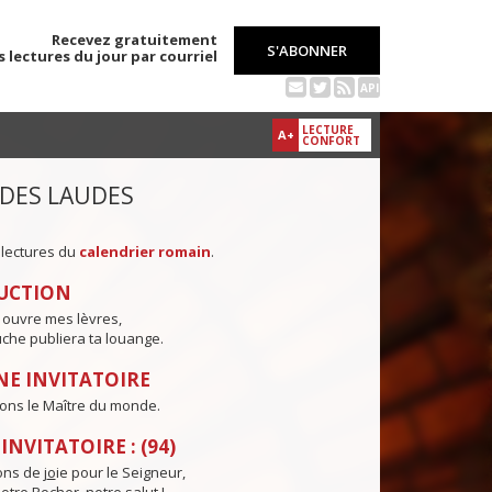
Recevez gratuitement
S'ABONNER
s lectures du jour par courriel
API
LECTURE
A+
CONFORT
 DES LAUDES
 lectures du
calendrier romain
.
UCTION
 ouvre mes lèvres,
che publiera ta louange.
E INVITATOIRE
ons le Maître du monde.
NVITATOIRE : (94)
ns de j
o
ie pour le Seigneur,