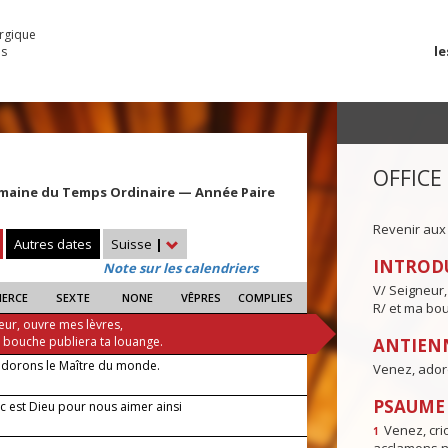
urgique
le
es
OFFICE
maine du Temps Ordinaire — Année Paire
Revenir aux
Autres dates
Suisse
|
INTROD
Note sur les calendriers
V/ Seigneur,
IERCE
SEXTE
NONE
VÊPRES
COMPLIES
R/ et ma bou
eur, ouvre mes lèvres,
a bouche publiera ta louange.
ANTIENN
adorons le Maître du monde.
Venez, ador
PSAUME I
c est Dieu pour nous aimer ainsi
Venez, crio
1
 —