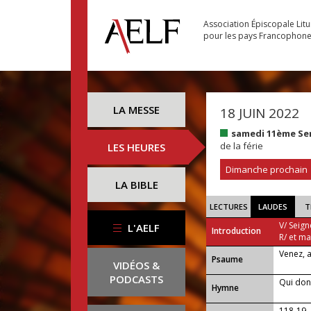
Association Épiscopale Lit
pour les pays Francophon
LA MESSE
18 JUIN 2022
samedi 11ème Se
de la férie
LES HEURES
Dimanche prochain
LA BIBLE
LECTURES
LAUDES
T
V/ Seign
L'AELF
Introduction
R/ et m
Venez, 
Psaume
VIDÉOS &
PODCASTS
Qui don
Hymne
118-19