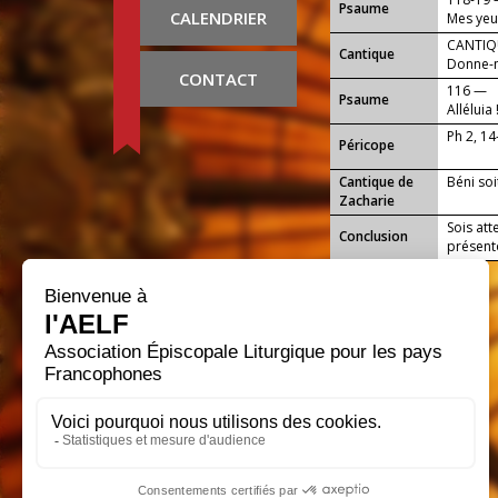
Psaume
CALENDRIER
Mes yeux
Seigneu
CANTIQU
Cantique
Donne-m
CONTACT
116 —
Psaume
Alléluia 
Ph 2, 14
Péricope
Cantique de
Béni soi
Zacharie
Sois att
Conclusion
présent