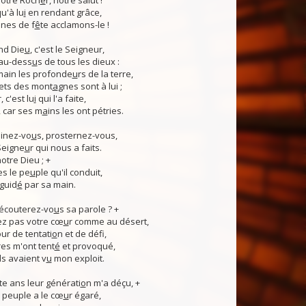
otre Roch
e
r, notre salut !
u'à lu
i
en rendant grâce,
nes de f
ê
te acclamons-le !
nd Die
u
, c'est le Seigneur,
 au-dess
u
s de tous les dieux :
 main les profonde
u
rs de la terre,
ets des mont
a
gnes sont à lui ;
, c'est lu
i
qui l'a faite,
, car ses m
a
ins les ont pétries.
linez-vo
u
s, prosternez-vous,
Seigne
u
r qui nous a faits.
notre Dieu ; +
s le pe
u
ple qu'il conduit,
guid
é
par sa main.
 écouterez-vo
u
s sa parole ? +
z pas votre cœ
u
r comme au désert,
r de tentati
o
n et de défi,
es m'ont tent
é
et provoqué,
ls avaient v
u
mon exploit.
e ans leur générati
o
n m'a déçu, +
 Ce peuple a le cœ
u
r égaré,