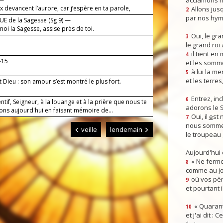
acclamons n
 devancent l’aurore, car j’espère en ta parole,
Allons jusq
2
r.
par nos hym
E de la Sagesse (Sg 9) —
oi la Sagesse, assise près de toi.
Oui, le gra
3
le grand roi
!
il tient en
4
-15
et les somm
à lui la mer
5
et les terres
t Dieu : son amour s’est montré le plus fort.
Entrez, inc
6
entif, Seigneur, à la louange et à la prière que nous te
adorons le 
ons aujourd'hui en faisant mémoire de...
Oui, il
e
st 
7
nous somme
veille
lendemain
le troupeau 
Aujourd'hui
« Ne ferme
8
comme au jou
où vos pèr
9
et pourtant i
« Quarant
10
et j'ai dit :