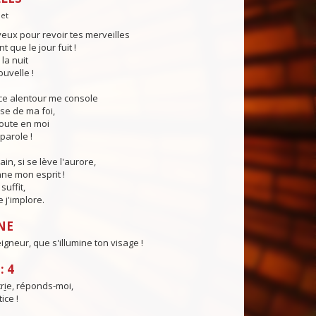
let
eux pour revoir tes merveilles
 que le jour fuit !
la nuit
ouvelle !
nce alentour me console
sse de ma foi,
coute en moi
parole !
in, si se lève l'aurore,
ne mon esprit !
suffit,
e j'implore.
NE
igneur, que s'illumine ton visage !
: 4
r
i
e, réponds-moi,
ice !