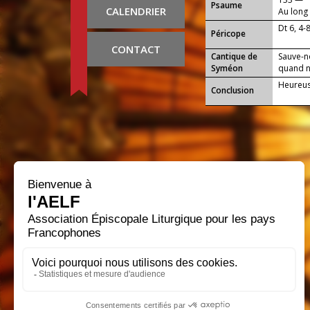
Psaume
CALENDRIER
Au long 
Dt 6, 4-
Péricope
CONTACT
Cantique de
Sauve-n
Syméon
quand no
Heureuse
Conclusion