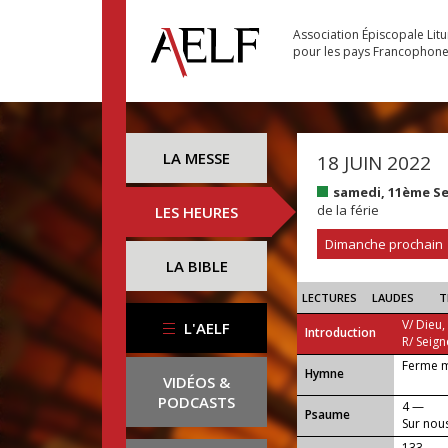
Association Épiscopale Lit
pour les pays Francophon
LA MESSE
18 JUIN 2022
samedi, 11ème S
de la férie
LES HEURES
Dimanche prochain
LA BIBLE
LECTURES
LAUDES
T
V/ Dieu,
L'AELF
Introduction
R/ Seign
Ferme m
...
Hymne
VIDÉOS &
PODCASTS
4 —
Psaume
Sur nous
133 —