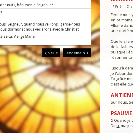
des nuits, bénissez le Seigneur !
J.F Frié — Cha
8a
Ferme mes y
en ce moment
ous, Seigneur, quand nous veillons ; garde-nous
Allume dans 
us dormons : nous veillerons avec le Christ et...
une clarté n
 es-tu, Vierge Marie !
Que le sile
de la faible
puisque j'é
veille
lendemain
résonner ta 
Jusqu'à dema
je t'abandon
Ta grâce me 
c'est elle qu
ANTIEN
Sur nous, Se
PSAUME 
Quand je c
2
Die
u
, ma just