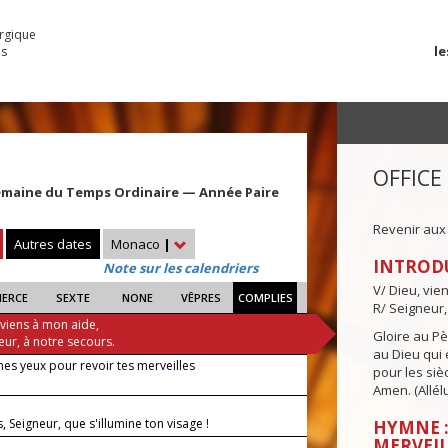
urgique
le
es
OFFICE
emaine du Temps Ordinaire — Année Paire
Revenir aux
Autres dates
Monaco
|
INTROD
Note sur les calendriers
V/ Dieu, vie
IERCE
SEXTE
NONE
VÊPRES
COMPLIES
R/ Seigneur,
 viens à mon aide,
Gloire au Pèr
eur, à notre secours.
au Dieu qui e
es yeux pour revoir tes merveilles
pour les siè
Amen. (Allélu
, Seigneur, que s'illumine ton visage !
HYMNE :
MERVEIL