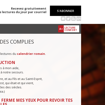
Recevez gratuitement
S'ABONNER
s lectures du jour par courriel
API
LECTURE
A+
CONFORT
 DES COMPLIES
 lectures du
calendrier romain
.
UCTION
ns à mon aide,
 à notre secours.
e, et au Fils et au Saint-Esprit,
st, qui était et qui vient,
cles des siècles.
ia.)
 FERME MES YEUX POUR REVOIR TES
LES