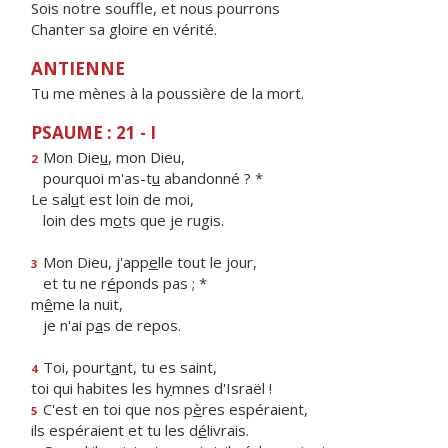
Sois notre souffle, et nous pourrons
Chanter sa gloire en vérité.
ANTIENNE
Tu me mènes à la poussière de la mort.
PSAUME : 21 - I
Mon Die
u
, mon Dieu,
2
pourquoi m'as-t
u
abandonné ? *
Le sal
u
t est loin de moi,
loin des m
o
ts que je rugis.
Mon Dieu, j'app
e
lle tout le jour,
3
et tu ne r
é
ponds pas ; *
m
ê
me la nuit,
je n'ai p
a
s de repos.
Toi, pourt
a
nt, tu es saint,
4
toi qui habites les h
y
mnes d'Israël !
C'est en toi que nos p
è
res espéraient,
5
ils espéraient et tu les d
é
livrais.