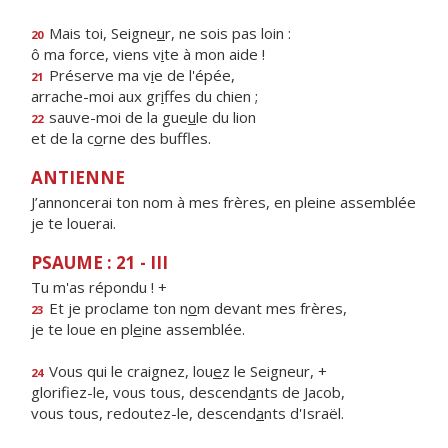
Mais toi, Seigne
u
r, ne sois pas loin :
20
ô ma force, viens v
i
te à mon aide !
Préserve ma v
i
e de l'épée,
21
arrache-moi aux gr
i
ffes du chien ;
sauve-moi de la gue
u
le du lion
22
et de la c
o
rne des buffles.
ANTIENNE
J’annoncerai ton nom à mes frères, en pleine assemblée
je te louerai.
PSAUME : 21 - III
Tu m'as répondu ! +
Et je proclame ton n
o
m devant mes frères,
23
je te loue en pl
e
ine assemblée.
Vous qui le craignez, lou
e
z le Seigneur, +
24
glorifiez-le, vous tous, descend
a
nts de Jacob,
vous tous, redoutez-le, descend
a
nts d'Israël.