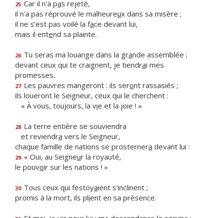
Car il n'a p
a
s rejeté,
25
il n'a pas réprouvé le malheure
u
x dans sa misère ;
il ne s'est pas voilé la f
a
ce devant lui,
mais il ent
e
nd sa plainte.
Tu seras ma louange dans la gr
a
nde assemblée ;
26
devant ceux qui te craignent, je tiendr
a
i mes
promesses.
Les pauvres mangeront : ils ser
o
nt rassasiés ;
27
ils loueront le Seigneur, ceux qui le cherchent :
« À vous, toujours, la v
i
e et la joie ! »
La terre entière se souviendra
28
et reviendr
a
vers le Seigneur,
chaque famille de nations se prosterner
a
devant lui :
« Oui, au Seigne
u
r la royauté,
29
le pouv
o
ir sur les nations ! »
Tous ceux qui festoy
a
ient s'inclinent ;
30
promis à la mort, ils pl
i
ent en sa présence.