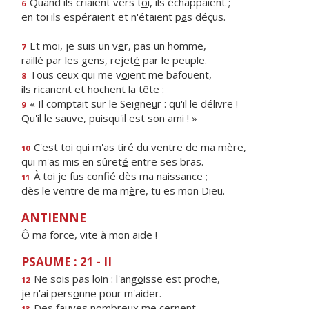
Quand ils criaient vers t
o
i, ils échappaient ;
6
en toi ils espéraient et n'étaient p
a
s déçus.
Et moi, je suis un v
e
r, pas un homme,
7
raillé par les gens, rejet
é
par le peuple.
Tous ceux qui me v
o
ient me bafouent,
8
ils ricanent et h
o
chent la tête :
« Il comptait sur le Seigne
u
r : qu'il le délivre !
9
Qu'il le sauve, puisqu'il
e
st son ami ! »
C'est toi qui m'as tiré du v
e
ntre de ma mère,
10
qui m'as mis en sûret
é
entre ses bras.
À toi je fus confi
é
dès ma naissance ;
11
dès le ventre de ma m
è
re, tu es mon Dieu.
ANTIENNE
Ô ma force, vite à mon aide !
PSAUME : 21 - II
Ne sois pas loin : l'ang
o
isse est proche,
12
je n'ai pers
o
nne pour m'aider.
Des fauves nombre
u
x me cernent,
13