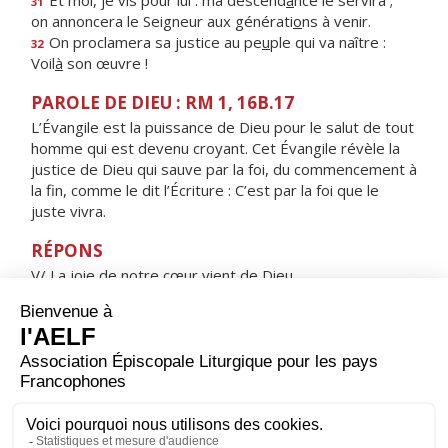
Et moi, je vis pour lui : ma descend
a
nce le servira ;
31
on annoncera le Seigneur aux générati
o
ns à venir.
On proclamera sa justice au pe
u
ple qui va naître :
32
Voil
à
son œuvre !
PAROLE DE DIEU : RM 1, 16B.17
L’Évangile est la puissance de Dieu pour le salut de tout
homme qui est devenu croyant. Cet Évangile révèle la
justice de Dieu qui sauve par la foi, du commencement à
la fin, comme le dit l’Écriture : C’est par la foi que le
juste vivra.
RÉPONS
V/ La joie de notre cœur vient de Dieu,
notre confiance est dans son nom très saint.
ORAISON
Nous te supplions instamment, Seigneur Jésus, à l'heure
où tu fus conduit à la croix pour le salut du monde :
pardonne-nous les fautes commises et protège-nous
pour l'avenir. Toi qui règnes pour les siècles des siècles.
Amen.