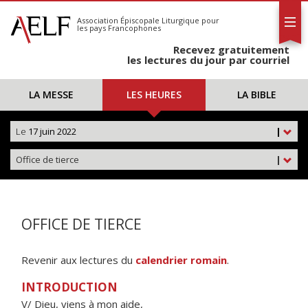
L'AELF
S'abonner
Association Épiscopale Liturgique
pour
les pays Francophones
Calendrier
Recevez gratuitement
Contact
les lectures du jour par courriel
LA MESSE
LES HEURES
LA BIBLE
Le
17 juin 2022
|
Office de tierce
|
OFFICE DE TIERCE
Revenir aux lectures du
calendrier romain
.
INTRODUCTION
V/ Dieu, viens à mon aide,