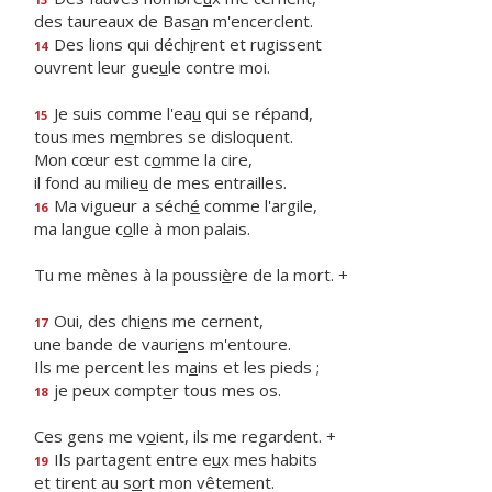
des taureaux de Bas
a
n m'encerclent.
Des lions qui déch
i
rent et rugissent
14
ouvrent leur gue
u
le contre moi.
Je suis comme l'ea
u
qui se répand,
15
tous mes m
e
mbres se disloquent.
Mon cœur est c
o
mme la cire,
il fond au milie
u
de mes entrailles.
Ma vigueur a séch
é
comme l'argile,
16
ma langue c
o
lle à mon palais.
Tu me mènes à la poussi
è
re de la mort. +
Oui, des chi
e
ns me cernent,
17
une bande de vauri
e
ns m'entoure.
Ils me percent les m
a
ins et les pieds ;
je peux compt
e
r tous mes os.
18
Ces gens me v
o
ient, ils me regardent. +
Ils partagent entre e
u
x mes habits
19
et tirent au s
o
rt mon vêtement.