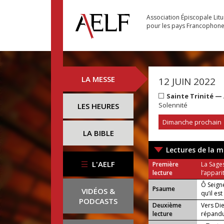
Association Épiscopale Lit
pour les pays Francophon
LA MESSE
12 JUIN 2022
Sainte Trinité —
Solennité
LES HEURES
Dimanche prochain
LA BIBLE
Lectures de la m
L'AELF
Première
La Sage
lecture
l’appari
Ô Seigne
Psaume
VIDÉOS &
qu’il es
PODCASTS
par tout
Deuxième
Vers Die
lecture
répandu 