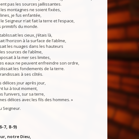
ent pas les sources jaillissantes.
es montagnes ne soient fixées,
lines, je fus enfantée,
 Seigneur n’ait fait la terre et l’espace,
 primitifs du monde.
lissait les cieux, j’étais là,
ait l’horizon à la surface de l’abîme,
ait les nuages dans les hauteurs
 les sources de l’abîme,
osait à la mer ses limites,
les eaux ne peuvent enfreindre son ordre,
blissait les fondements de la terre.
randissais à ses côtés.
s délices jour après jour,
t lui à tout moment,
l’univers, sur sa terre,
mes délices avec les fils des hommes. »
 Seigneur.
6-7, 8-9)
ur, notre Dieu,