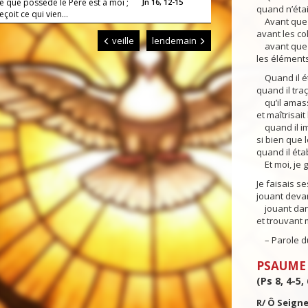
e que possède le Père est à moi ;
Jn 16, 12-15
quand n’étai
reçoit ce qui vien...
Avant que l
avant les col
veille
lendemain
avant que le
les éléments
Quand il étab
quand il traç
qu’il amass
et maîtrisait
quand il imp
si bien que 
quand il éta
Et moi, je g
Je faisais se
jouant devan
jouant dans 
et trouvant 
– Parole du
PSAUME
(Ps 8, 4-5, 
R/ Ô Seigne