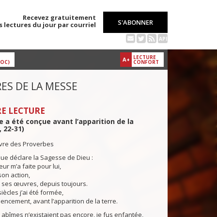
Recevez gratuitement
S'ABONNER
s lectures du jour par courriel
API
LECTURE
A+
DOC)
CONFORT
ES DE LA MESSE
E LECTURE
 a été conçue avant l’apparition de la
, 22-31)
ivre des Proverbes
ue déclare la Sagesse de Dieu :
r m’a faite pour lui,
son action,
 ses œuvres, depuis toujours.
ècles j’ai été formée,
ncement, avant l’apparition de la terre.
bîmes n’existaient pas encore, je fus enfantée,