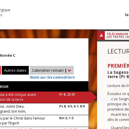
urgique
le
es
TÉLÉCHARGER
LES TEXTES (.
LECTUR
 Année C
PREMIÈR
Autres dates
Calendrier romain
|
La Sagesse
terre (Pr 8
Note sur les calendriers
Lecture du l
esse
Écoutez ce q
sse a été conçue avant
Pr 8, 22-31
« Le Seigneu
tion de la terre
principe de 
ur, notre Dieu,
Ps 8, 4-5, 6-7, 8-9
première de
t grand, ton nom,
Avant les si
e la terre !
u par le Christ dans l’amour
Rm 5, 1-5
dès le comme
par l’Esprit
Quand les a