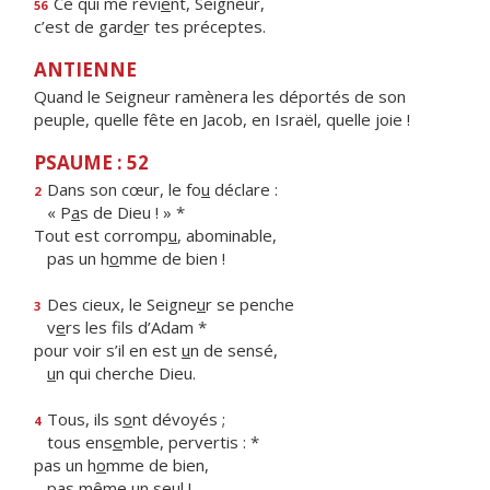
Ce qui me revi
e
nt, Seigneur,
56
c’est de gard
e
r tes préceptes.
ANTIENNE
Quand le Seigneur ramènera les déportés de son
peuple, quelle fête en Jacob, en Israël, quelle joie !
PSAUME : 52
Dans son cœur, le fo
u
déclare :
2
« P
a
s de Dieu ! » *
Tout est corromp
u
, abominable,
pas un h
o
mme de bien !
Des cieux, le Seigne
u
r se penche
3
v
e
rs les fils d’Adam *
pour voir s’il en est
u
n de sensé,
u
n qui cherche Dieu.
Tous, ils s
o
nt dévoyés ;
4
tous ens
e
mble, pervertis : *
pas un h
o
mme de bien,
pas même un seul !