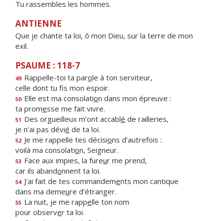
Tu rassembles les hommes.
ANTIENNE
Que je chante ta loi, ô mon Dieu, sur la terre de mon
exil.
PSAUME : 118-7
Rappelle-toi ta par
o
le à ton serviteur,
49
celle dont tu f
s mon espoir.
Elle est ma consolati
o
n dans mon épreuve :
50
ta prom
e
sse me fait vivre.
Des orgueilleux m’ont accabl
é
de railleries,
51
je n’ai pas dévi
é
de ta loi.
Je me rappelle tes décisi
o
ns d’autrefois :
52
voilà ma consolati
o
n, Seigneur.
Face aux impies, la fure
u
r me prend,
53
car ils aband
o
nnent ta loi.
J’ai fait de tes commandem
e
nts mon cantique
54
dans ma deme
u
re d’étranger.
La nuit, je me rapp
e
lle ton nom
55
pour observ
e
r ta loi.