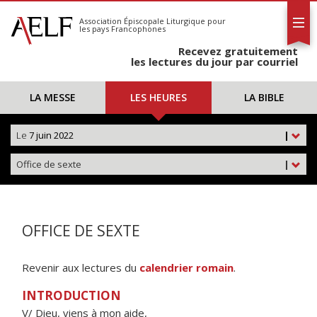
L'AELF
S'abonner
Association Épiscopale Liturgique
pour
les pays Francophones
Calendrier
Recevez gratuitement
Contact
les lectures du jour par courriel
LA MESSE
LES HEURES
LA BIBLE
Le
7 juin 2022
|
Office de sexte
|
OFFICE DE SEXTE
Revenir aux lectures du
calendrier romain
.
INTRODUCTION
V/ Dieu, viens à mon aide,