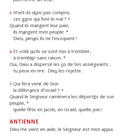
N’ont-ils d
o
nc pas compris,
5
ces g
e
ns qui font le mal ? +
Quand ils mangent leur pain,
ils m
a
ngent mon peuple. *
Dieu, jam
a
is ils ne l’invoquent !
Et voilà qu’ils se sont m
i
s à trembler,
6
à trembl
e
r sans raison. *
Oui, Dieu a dispersé les
o
s de tes assiégeants ;
tu peux en rire : Die
u
les rejette.
Qui fera ven
i
r de Sion
7
la délivr
a
nce d’Israël ? +
Quand le Seigneur ramènera les déport
é
s de son
peuple, *
quelle fête en Jacob, en Israël, quelle joie !
ANTIENNE
Dieu me vient en aide, le Seigneur est mon appui.