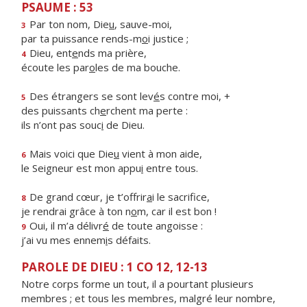
PSAUME : 53
Par ton nom, Die
u
, sauve-moi,
3
par ta puissance rends-m
o
i justice ;
Dieu, ent
e
nds ma prière,
4
écoute les par
o
les de ma bouche.
Des étrangers se sont lev
é
s contre moi, +
5
des puissants ch
e
rchent ma perte :
ils n’ont pas souc
i
de Dieu.
Mais voici que Die
u
vient à mon aide,
6
le Seigneur est mon appu
i
entre tous.
De grand cœur, je t’offrir
a
i le sacrifice,
8
je rendrai grâce à ton n
o
m, car il est bon !
Oui, il m’a délivr
é
de toute angoisse :
9
j’ai vu mes ennem
i
s défaits.
PAROLE DE DIEU : 1 CO 12, 12-13
Notre corps forme un tout, il a pourtant plusieurs
membres ; et tous les membres, malgré leur nombre,