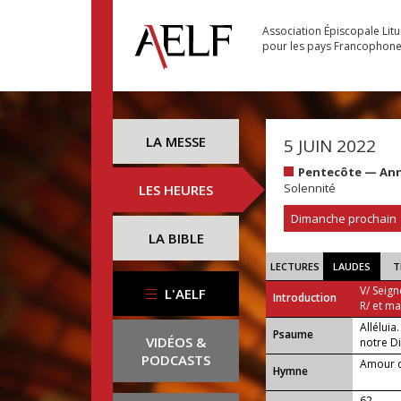
Association Épiscopale Lit
pour les pays Francophon
LA MESSE
5 JUIN 2022
Pentecôte — Ann
Solennité
LES HEURES
Dimanche prochain
LA BIBLE
LECTURES
LAUDES
T
V/ Seign
L'AELF
Introduction
R/ et m
Alléluia
Psaume
VIDÉOS &
notre Di
PODCASTS
Amour q
Hymne
62 —