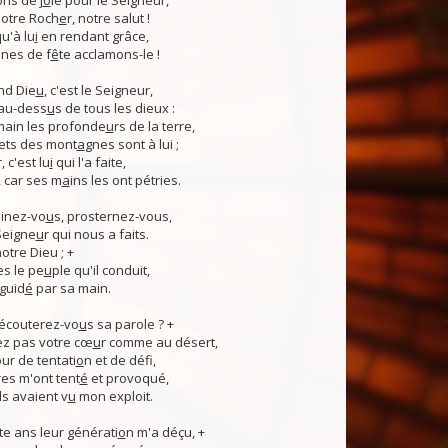
ns de j
o
ie pour le Seigneur,
otre Roch
e
r, notre salut !
u'à lu
i
en rendant grâce,
nes de f
ê
te acclamons-le !
nd Die
u
, c'est le Seigneur,
 au-dess
u
s de tous les dieux :
 main les profonde
u
rs de la terre,
ets des mont
a
gnes sont à lui ;
, c'est lu
i
qui l'a faite,
, car ses m
a
ins les ont pétries.
linez-vo
u
s, prosternez-vous,
Seigne
u
r qui nous a faits.
notre Dieu ; +
s le pe
u
ple qu'il conduit,
guid
é
par sa main.
 écouterez-vo
u
s sa parole ? +
z pas votre cœ
u
r comme au désert,
r de tentati
o
n et de défi,
es m'ont tent
é
et provoqué,
ls avaient v
u
mon exploit.
e ans leur générati
o
n m'a déçu, +