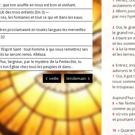
Venez, crio
1
, que ton souffle en nous est bon et vivifiant,
acclamons n
!
Allons jusq
2
E des trois enfants (Dn 3) —
par nos hym
ces, les fontaines et tout ce qui vit dans les eaux,
louange à Dieu, alléluia.
Oui, le gra
3
tres proclamaient en toutes langues les merveilles
le grand roi
 alléluia.
-32
il tient en
4
et les somm
à lui la mer
l’Esprit Saint : tout homme à qui vous remettrez ses
5
et les terres
ils lui seront remis. Alléluia.
hui, Seigneur, par le mystère de la Pentecôte, tu
Entrez, inc
6
es ton Église chez tous les peuples et dans...
adorons le 
Oui, il
e
st 
7
veille
lendemain
nous somme
le troupeau 
Aujourd'hui
« Ne ferme
8
comme au jou
où vos pèr
9
et pourtant i
« Quarant
10