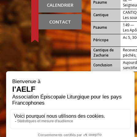
Psaume
CALENDRIER
Seigneur
alléluia 
CANTIQU
Cantique
Les sour
CONTACT
chantez 
149 —
Psaume
Les Apô
de Dieu,
Ac 5, 30
Péricope
Cantique de
Recevez 
Zacharie
péchés, 
Aujourd’
Conclusion
sanctifi