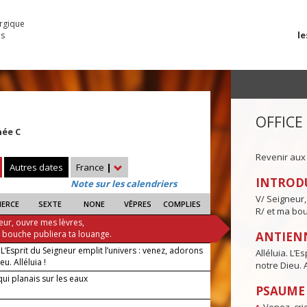
urgique
le
es
OFFICE
ée C
Revenir aux
Autres dates
France
|
INTROD
Note sur les calendriers
V/ Seigneur,
IERCE
SEXTE
NONE
VÊPRES
COMPLIES
R/ et ma bou
eur, ouvre mes lèvres,
a bouche publiera ta louange.
ANTIENN
. L’Esprit du Seigneur emplit l’univers : venez, adorons
Alléluia. L’E
eu. Alléluia !
notre Dieu. A
ui planais sur les eaux
PSAUME I