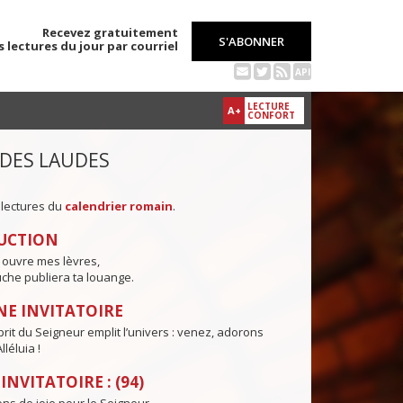
Recevez gratuitement
S'ABONNER
s lectures du jour par courriel
API
LECTURE
A+
CONFORT
 DES LAUDES
 lectures du
calendrier romain
.
UCTION
 ouvre mes lèvres,
che publiera ta louange.
E INVITATOIRE
sprit du Seigneur emplit l’univers : venez, adorons
lléluia !
NVITATOIRE : (94)