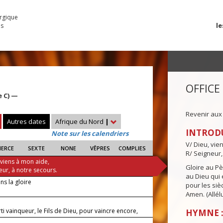
urgique
le
es
OFFICE
e C) —
Revenir aux
Autres dates
Afrique du Nord
|
INTROD
Note sur les calendriers
V/ Dieu, vie
IERCE
SEXTE
NONE
VÊPRES
COMPLIES
R/ Seigneur,
 viens à mon aide,
Gloire au Pèr
eur, à notre secours.
au Dieu qui e
ns la gloire
pour les siè
Amen. (Allélu
orti vainqueur, le Fils de Dieu, pour vaincre encore,
HYMNE :