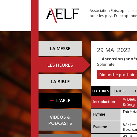
Association Épiscopale Lit
pour les pays Francophon
LA MESSE
29 MAI 2022
Ascension (anné
Solennité
LES HEURES
Dimanche prochain
LA BIBLE
LECTURES
LAUDES
T
V/ Dieu,
L'AELF
Introduction
R/ Seign
Entré da
...
Hymne
VIDÉOS &
PODCASTS
67 - I —
Psaume
Il est s
alléluia.
67 - II —