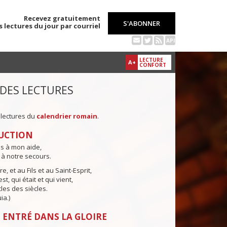
Recevez gratuitement
S'ABONNER
s lectures du jour par courriel
API
LECTURE
A+
CONFORT
 DES LECTURES
 lectures du
calendrier romain
.
UCTION
ns à mon aide,
 à notre secours.
e, et au Fils et au Saint-Esprit,
st, qui était et qui vient,
cles des siècles.
ia.)
 ENTRÉ DANS LA GLOIRE