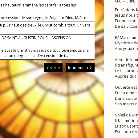
CFC — CNPL
t les hauteurs, emmène les captifs : à tous les
Entré dans la
l fait largesse, alléluia.
—
Jésus nous t
s possession de son règne, le Seigneur Dieu, Maître-
Et nous cond
alléluia.
 plus haut des cieux, le Christ comble tout l'univers
De sa victoir
R/ Mais l'am
 DE SAINT AUGUSTIN POUR L'ASCENSION
Mystère déc
Aux yeux de
 élèves le Christ au-dessus de tout, ouvre-nous à la
à l'action de grâce, car l'Ascension de t...
Vêtu de lumi
Il transfigu
veille
lendemain
Le fils prod
Auprès du P
Ouverte est 
En sa demeur
Dans son off
Ses mains n
Soleil de just
Il fait mûrir 
Et son Espri
Est source v