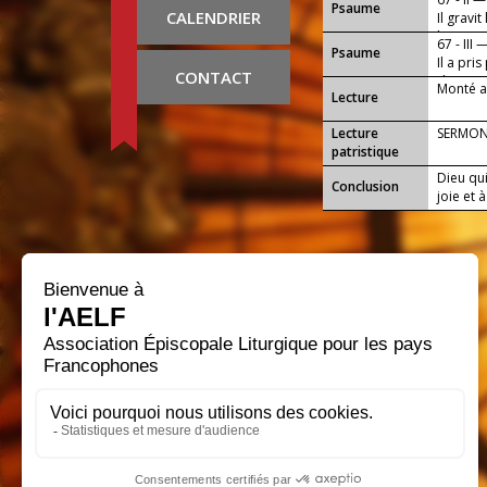
Psaume
CALENDRIER
Il gravi
hommes i
67 - III 
Psaume
Il a pri
CONTACT
de-tout, 
Monté au
Lecture
Lecture
SERMON
patristique
Dieu qui
Conclusion
joie et 