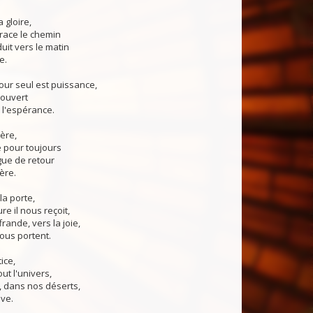
 gloire,
race le chemin
uit vers le matin
e.
our seul est puissance,
ouvert
 l'espérance.
ère,
re pour toujours
igue de retour
ère.
la porte,
e il nous reçoit,
rande, vers la joie,
ous portent.
ice,
tout l'univers,
t, dans nos déserts,
ive.