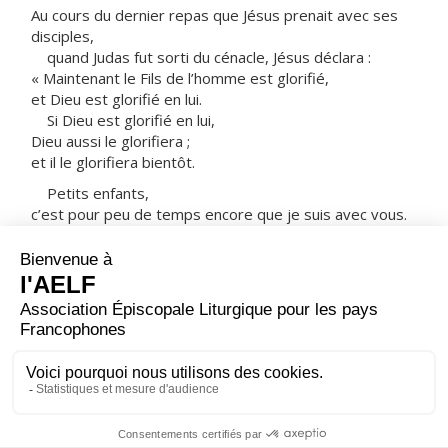
Au cours du dernier repas que Jésus prenait avec ses
disciples,
quand Judas fut sorti du cénacle, Jésus déclara :
« Maintenant le Fils de l’homme est glorifié,
et Dieu est glorifié en lui.
Si Dieu est glorifié en lui,
Dieu aussi le glorifiera ;
et il le glorifiera bientôt.
Petits enfants,
c’est pour peu de temps encore que je suis avec vous.
Je vous donne un commandement nouveau :
c’est de vous aimer les uns les autres.
Comme je vous ai aimés,
vous aussi aimez-vous les uns les autres.
À ceci, tous reconnaîtront que vous êtes mes
disciples :
si vous avez de l’amour les uns pour les autres. »
– Acclamons la Parole de Dieu.