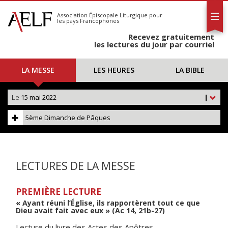
L'AELF
S'abonner
Association Épiscopale Liturgique
pour
les pays Francophones
Calendrier
Recevez gratuitement
Contact
les lectures du jour par courriel
LA MESSE
LES HEURES
LA BIBLE
Le
15 mai 2022
|
5ème Dimanche de Pâques
LECTURES DE LA MESSE
PREMIÈRE LECTURE
« Ayant réuni l’Église, ils rapportèrent tout ce que
Dieu avait fait avec eux » (Ac 14, 21b-27)
Lecture du livre des Actes des Apôtres