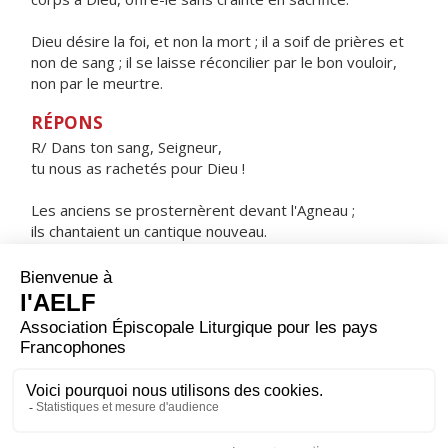
Dieu désire la foi, et non la mort ; il a soif de prières et
non de sang ; il se laisse réconcilier par le bon vouloir,
non par le meurtre.
RÉPONS
R/ Dans ton sang, Seigneur,
tu nous as rachetés pour Dieu !
Les anciens se prosternèrent devant l'Agneau ;
ils chantaient un cantique nouveau.
Comme un agneau sans défaut et sans tache,
Jésus s'est offert lui-même à Dieu.
ORAISON
Accorde-nous, Seigneur, d'entrer dans la joie de notre
salut alors que nous fêtons la résurrection de ton Fils.