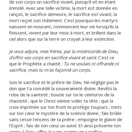
de son corps un sacrifice vivant, puisqu'il vit en étant
immolé. Avec une telle victime, la mort est donnée en
rançon, le sacrifice demeure, le sacrifice est vivant, la
mort reçoit son châtiment. C'est pourquoi les martyrs
naissent en mourant, commencent leur vie lorsqu'ils la
finissent, vivent par leur mise à mort, et brillent dans le
ciel alors que sur la terre on croyait à leur extinction.
Je vous adjure, mes frères, par la miséricorde de Dieu,
d'offrir vos corps en sacrifice vivant et saint
. C'est ce
que le Prophète a chanté :
Tu ne voulais ni offrande ni
sacrifice, mais tu m'as façonné un corps.
Sois le sacrifice et le prêtre de Dieu. Ne néglige pas le
don que t'a concédé la souveraineté divine. Revêts la
robe de la sainteté ; boucle sur toi le ceinturon de la
chasteté ; que le Christ vienne voiler ta tête ; que la
croix imprimée sur ton front te protège toujours ; mets
sur ton cœur le mystère de la science divine ; fais brûler
sans cesse l'encens de ta prière ; empoigne le glaive de
l'Esprit ; fais de ton cœur un autel. Et ainsi présente ton
corps à Dieu, offre-le sans crainte en sacrifice.