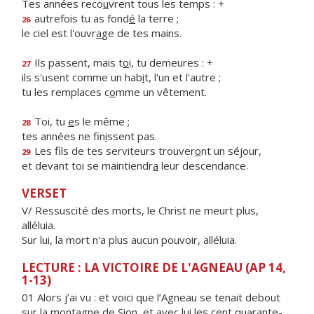
Tes années reco
u
vrent tous les temps : +
autrefois tu as fond
é
la terre ;
26
le ciel est l'ouvr
a
ge de tes mains.
Ils passent, mais t
o
i, tu demeures : +
27
ils s'usent comme un hab
i
t, l'un et l'autre ;
tu les remplaces c
o
mme un vêtement.
Toi, tu
e
s le même ;
28
tes années ne fin
i
ssent pas.
Les fils de tes serviteurs trouver
o
nt un séjour,
29
et devant toi se maintiendr
a
leur descendance.
VERSET
V/ Ressuscité des morts, le Christ ne meurt plus,
alléluia.
Sur lui, la mort n'a plus aucun pouvoir, alléluia.
LECTURE : LA VICTOIRE DE L'AGNEAU (AP 14,
1-13)
01 Alors j’ai vu : et voici que l’Agneau se tenait debout
sur la montagne de Sion, et avec lui les cent quarante-