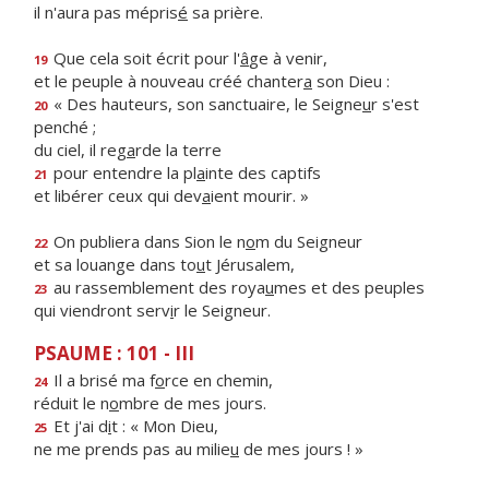
il n'aura pas mépris
é
sa prière.
Que cela soit écrit pour l'
â
ge à venir,
19
et le peuple à nouveau créé chanter
a
son Dieu :
« Des hauteurs, son sanctuaire, le Seigne
u
r s'est
20
penché ;
du ciel, il reg
a
rde la terre
pour entendre la pl
a
inte des captifs
21
et libérer ceux qui dev
a
ient mourir. »
On publiera dans Sion le n
o
m du Seigneur
22
et sa louange dans to
u
t Jérusalem,
au rassemblement des roya
u
mes et des peuples
23
qui viendront serv
i
r le Seigneur.
PSAUME : 101 - III
Il a brisé ma f
o
rce en chemin,
24
réduit le n
o
mbre de mes jours.
Et j'ai d
i
t : « Mon Dieu,
25
ne me prends pas au milie
u
de mes jours ! »