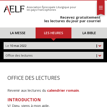
L'AELF
S'abonner
Association Épiscopale Liturgique
pour
les pays Francophones
Calendrier
Recevez gratuitement
Contact
les lectures du jour par courriel
LA MESSE
LES HEURES
LA BIBLE
Le
10 mai 2022
|
Office des lectures
|
OFFICE DES LECTURES
Revenir aux lectures du
calendrier romain
.
INTRODUCTION
V/ Dieu, viens à mon aide,