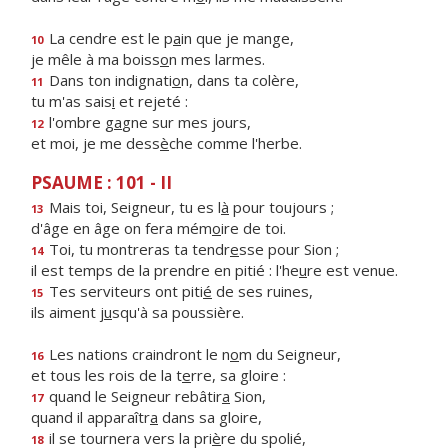
La cendre est le p
a
in que je mange,
10
je mêle à ma boiss
o
n mes larmes.
Dans ton indignati
o
n, dans ta colère,
11
tu m'as sais
i
et rejeté :
l'ombre g
a
gne sur mes jours,
12
et moi, je me dess
è
che comme l'herbe.
PSAUME : 101 - II
Mais toi, Seigneur, tu es l
à
pour toujours ;
13
d'âge en âge on fera mém
o
ire de toi.
Toi, tu montreras ta tendr
e
sse pour Sion ;
14
il est temps de la prendre en pitié : l'he
u
re est venue.
Tes serviteurs ont piti
é
de ses ruines,
15
ils aiment j
u
squ'à sa poussière.
Les nations craindront le n
o
m du Seigneur,
16
et tous les rois de la t
e
rre, sa gloire :
quand le Seigneur rebâtir
a
Sion,
17
quand il apparaîtr
a
dans sa gloire,
il se tournera vers la pri
è
re du spolié,
18