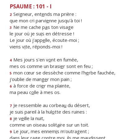
PSAUME : 101 - I
Seigneur, ent
e
nds ma prière :
2
que mon cri parvi
e
nne jusqu'à toi !
Ne me cache p
a
s ton visage
3
le jour où je su
i
s en détresse !
Le jour où j'app
e
lle, écoute-moi ;
viens v
i
te, réponds-moi !
Mes jours s'en v
o
nt en fumée,
4
mes os comme un brasi
e
r sont en feu ;
mon cœur se dessèche comme l'h
e
rbe fauchée,
5
j'oublie de mang
e
r mon pain ;
à force de cri
e
r ma plainte,
6
ma peau c
o
lle à mes os.
Je ressemble au corbea
u
du désert,
7
je suis pareil à la hul
o
tte des ruines :
je v
e
ille la nuit,
8
comme un oiseau solit
a
ire sur un toit.
Le jour, mes ennem
i
s m'outragent ;
9
dans leur rage contre m
o
i, ils me maudissent.