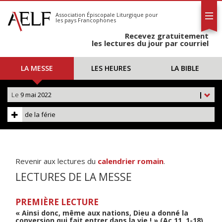
L'AELF
S'abonner
Association Épiscopale Liturgique
pour
les pays Francophones
Calendrier
Recevez gratuitement
Contact
les lectures du jour par courriel
LA MESSE
LES HEURES
LA BIBLE
Le
9 mai 2022
|
de la férie
Revenir aux lectures du
calendrier romain
.
LECTURES DE LA MESSE
PREMIÈRE LECTURE
« Ainsi donc, même aux nations, Dieu a donné la
conversion qui fait entrer dans la vie ! » (Ac 11, 1-18)