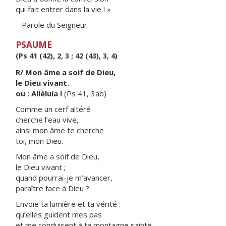
qui fait entrer dans la vie ! »
– Parole du Seigneur.
PSAUME
(Ps 41 (42), 2, 3 ; 42 (43), 3, 4)
R/ Mon âme a soif de Dieu,
le Dieu vivant.
ou : Alléluia !
(Ps 41, 3ab)
Comme un cerf altéré
cherche l’eau vive,
ainsi mon âme te cherche
toi, mon Dieu.
Mon âme a soif de Dieu,
le Dieu vivant ;
quand pourrai-je m’avancer,
paraître face à Dieu ?
Envoie ta lumière et ta vérité :
qu’elles guident mes pas
et me conduisent à ta montagne sainte,