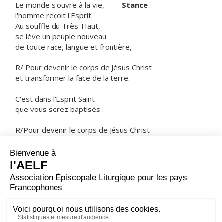
Le monde s'ouvre à la vie,
Stance
l'homme reçoit l'Esprit.
Au souffle du Très-Haut,
se lève un peuple nouveau
de toute race, langue et frontière,
R/ Pour devenir le corps de Jésus Christ
et transformer la face de la terre.
C'est dans l'Esprit Saint
que vous serez baptisés :
R/Pour devenir le corps de Jésus Christ
et transformer la face de la terre.
ORAISON
Dieu qui as relevé le monde par les abaissements de
ton Fils, donne à tes fidèles une joie sainte : tu les as
tirés de l'esclavage du péché ; fais-leur connaître le
bonheur impérissable.