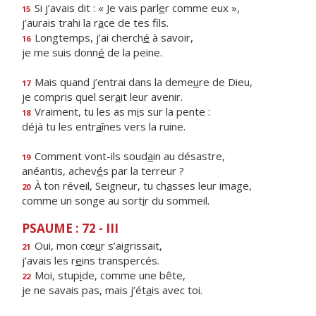
Si j’avais dit : « Je vais parl
e
r comme eux »,
15
j’aurais trahi la r
a
ce de tes fils.
Longtemps, j’ai cherch
é
à savoir,
16
je me suis donn
é
de la peine.
Mais quand j’entrai dans la deme
u
re de Dieu,
17
je compris quel ser
a
it leur avenir.
Vraiment, tu les as m
i
s sur la pente :
18
déjà tu les entr
a
înes vers la ruine.
Comment vont-ils soud
a
in au désastre,
19
anéantis, achev
é
s par la terreur ?
À ton réveil, Seigneur, tu ch
a
sses leur image,
20
comme un songe au sort
i
r du sommeil.
PSAUME : 72 - III
Oui, mon cœ
u
r s’aigrissait,
21
j’avais les r
e
ins transpercés.
Moi, stup
i
de, comme une bête,
22
je ne savais pas, mais j’ét
a
is avec toi.