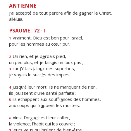
ANTIENNE
J'ai accepté de tout perdre afin de gagner le Christ,
alléluia.
PSAUME : 72 - I
Vraiment, Dieu est b
o
n pour Israël,
1
pour les h
o
mmes au cœur pur.
Un rien, et je p
e
rdais pied,
2
un peu plus, et je fais
a
is un faux pas ;
car j’étais jalo
u
x des superbes,
3
je voyais le succ
è
s des impies.
Jusqu’à leur mort, ils ne m
a
nquent de rien,
4
ils jouissent d’une sant
é
parfaite ;
ils échappent aux souffr
a
nces des hommes,
5
aux coups qui fr
a
ppent les mortels.
Ainsi, l’orgu
e
il est leur collier,
6
la violence, l’hab
i
t qui les couvre ;
leurs yeux qui br
i
llent de bien-être
7