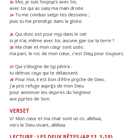
Moi, je suis toujo
u
rs avec toi,
23
avec toi qui as sais
i
ma main droite.
Tu me conduis sel
o
n tes desseins ;
24
puis tu me prendr
a
s dans la gloire.
Qui donc est pour m
o
i dans le ciel
25
si je n’ai, même avec toi, aucune j
o
ie sur la terre ?
Ma chair et mon cœ
u
r sont usés :
26
ma part, le roc de mon cœur, c’est Die
u
pour toujours.
Qui s’éloigne de t
o
i périra :
27
tu détruis ce
u
x qui te délaissent.
Pour moi, il est bon d’être pr
o
che de Dieu ;
28
j’ai pris refuge aupr
è
s de mon Dieu
pour annoncer les œ
u
vres du Seigneur
aux p
o
rtes de Sion.
VERSET
V/ Mon cœur et ma chair sont un cri, alléluia,
vers le Dieu vivant, alléluia.
LECTURE : LES DEUX BÊTES (AP 13, 1-18)