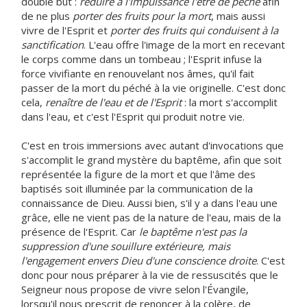
double but :
réduire à l'impuissance l'être de péché
afin
de ne plus
porter des fruits pour la mort
, mais aussi
vivre de l'Esprit et
porter des fruits qui conduisent à la
sanctification
. L'eau offre l'image de la mort en recevant
le corps comme dans un tombeau ; l'Esprit infuse la
force vivifiante en renouvelant nos âmes, qu'il fait
passer de la mort du péché à la vie originelle. C'est donc
cela,
renaître de l'eau et de l'Esprit
: la mort s'accomplit
dans l'eau, et c'est l'Esprit qui produit notre vie.
C'est en trois immersions avec autant d'invocations que
s'accomplit le grand mystère du baptême, afin que soit
représentée la figure de la mort et que l'âme des
baptisés soit illuminée par la communication de la
connaissance de Dieu. Aussi bien, s'il y a dans l'eau une
grâce, elle ne vient pas de la nature de l'eau, mais de la
présence de l'Esprit. Car
le baptême n'est pas la
suppression d'une souillure extérieure, mais
l'engagement envers Dieu d'une conscience droite
. C'est
donc pour nous préparer à la vie de ressuscités que le
Seigneur nous propose de vivre selon l'Évangile,
lorsqu'il nous prescrit de renoncer à la colère, de