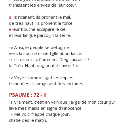
trahissent les env
i
es de leur cœur.
Ils ricanent, ils pr
ô
nent le mal,
8
de très haut, ils pr
ô
nent la force ;
leur bouche accap
a
re le ciel,
9
et leur langue parco
u
rt la terre.
Ainsi, le peuple se déto
u
rne
10
vers la source d’une t
e
lle abondance.
Ils disent : « Comment Die
u
saurait-il ?
11
le Très-Haut, qu
e
peut-il savoir ? »
Voyez comme s
o
nt les impies :
12
tranquilles, ils am
a
ssent des fortunes.
PSAUME : 72 - II
Vraiment, c’est en vain que j’ai gard
é
mon cœur pur,
13
lavé mes mains en s
i
gne d’innocence !
Me voici frapp
é
chaque jour,
14
châti
é
dès le matin.