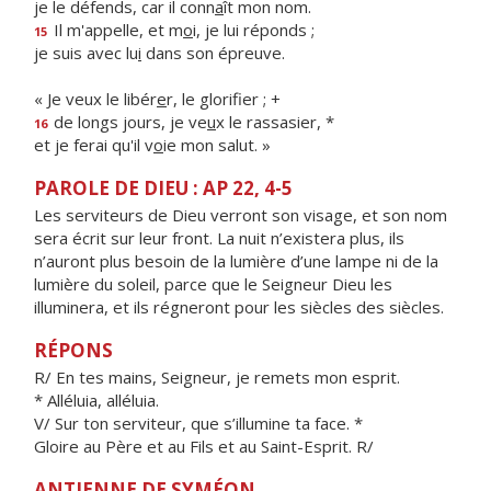
je le défends, car il conn
a
ît mon nom.
Il m'appelle, et m
o
i, je lui réponds ;
15
je suis avec lu
i
dans son épreuve.
« Je veux le libér
e
r, le glorifier ; +
de longs jours, je ve
u
x le rassasier, *
16
et je ferai qu'il v
o
ie mon salut. »
PAROLE DE DIEU : AP 22, 4-5
Les serviteurs de Dieu verront son visage, et son nom
sera écrit sur leur front. La nuit n’existera plus, ils
n’auront plus besoin de la lumière d’une lampe ni de la
lumière du soleil, parce que le Seigneur Dieu les
illuminera, et ils régneront pour les siècles des siècles.
RÉPONS
R/ En tes mains, Seigneur, je remets mon esprit.
* Alléluia, alléluia.
V/ Sur ton serviteur, que s’illumine ta face. *
Gloire au Père et au Fils et au Saint-Esprit. R/
ANTIENNE DE SYMÉON