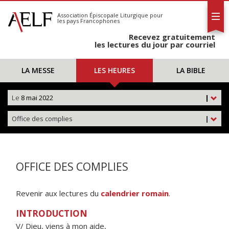
L'AELF
S'abonner
Association Épiscopale Liturgique
pour
les pays Francophones
Calendrier
Recevez gratuitement
Contact
les lectures du jour par courriel
LA MESSE
LES HEURES
LA BIBLE
Le
8 mai 2022
|
Office des complies
|
OFFICE DES COMPLIES
Revenir aux lectures du
calendrier romain
.
INTRODUCTION
V/ Dieu, viens à mon aide,