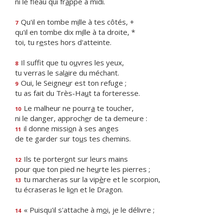
ni le fléau qui fr
a
ppe à midi.
Qu'il en tombe m
i
lle à tes côtés, +
7
qu'il en tombe dix m
i
lle à ta droite, *
toi, tu r
e
stes hors d'atteinte.
Il suffit que tu o
u
vres les yeux,
8
tu verras le sal
a
ire du méchant.
Oui, le Seigne
u
r est ton refuge ;
9
tu as fait du Très-Ha
u
t ta forteresse.
Le malheur ne pourr
a
te toucher,
10
ni le danger, approch
e
r de ta demeure :
il donne missi
o
n à ses anges
11
de te garder sur to
u
s tes chemins.
Ils te porter
o
nt sur leurs mains
12
pour que ton pied ne he
u
rte les pierres ;
tu marcheras sur la vip
è
re et le scorpion,
13
tu écraseras le li
o
n et le Dragon.
« Puisqu'il s'attache à m
o
i, je le délivre ;
14