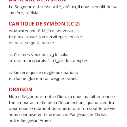
Le Seigneur est ressuscité, alléluia, il nous remplit de sa
lumière, alléluia.
CANTIQUE DE SYMÉON (LC 2)
Maintenant, ô M
a
ître souverain, +
29
tu peux laisser ton servite
u
r s'en aller
en paix, sel
o
n ta parole.
Car mes yeux ont v
u
le salut
30
que tu préparais à la f
a
ce des peuples :
31
lumière qui se rév
è
le aux nations
32
et donne gloire à ton pe
u
ple Israël.
ORAISON
Notre Seigneur et notre Dieu, tu nous as fait entendre
ton amour au matin de la Résurrection ; quand viendra
pour nous le moment de mourir, que ton souffle de vie
nous conduise en ta présence. Par Jésus, le Christ,
notre Seigneur. Amen.