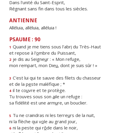
Dans l'unité du Saint-Esprit,
Régnant sans fin dans tous les siècles.
ANTIENNE
Alléluia, alléluia, alléluia !
PSAUME : 90
Quand je me tiens sous l'abr
i
du Très-Haut
1
et repose à l'
o
mbre du Puissant,
je dis au Seigne
u
r : « Mon refuge,
2
mon rempart, mon Die
u
, dont je suis sûr ! »
C'est lui qui te sauve des filets du chasseur
3
et de la p
e
ste maléfique ; *
il te co
u
vre et te protège.
4
Tu trouves sous son
a
ile un refuge :
sa fidélité est une arm
u
re, un bouclier.
Tu ne craindras ni les terre
u
rs de la nuit,
5
ni la flèche qui v
o
le au grand jour,
ni la peste qui r
ô
de dans le noir,
6